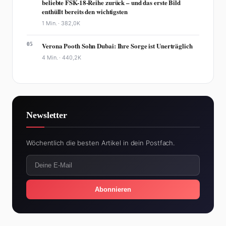
beliebte FSK-18-Reihe zurück – und das erste Bild
enthüllt bereits den wichtigsten
1 Min. ·
382,0K
05
Verona Pooth Sohn Dubai: Ihre Sorge ist Unerträglich
4 Min. ·
440,2K
Newsletter
Wöchentlich die besten Artikel in dein Postfach.
Abonnieren