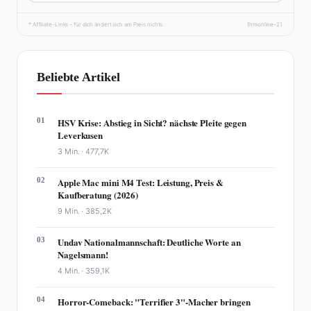
* Affiliate-Links – für dich ändert sich am Preis nichts.
fhmonline-21
Beliebte Artikel
01
HSV Krise: Abstieg in Sicht? nächste Pleite gegen
Leverkusen
3 Min. ·
477,7K
02
Apple Mac mini M4 Test: Leistung, Preis &
Kaufberatung (2026)
9 Min. ·
385,2K
03
Undav Nationalmannschaft: Deutliche Worte an
Nagelsmann!
4 Min. ·
359,1K
04
Horror-Comeback: "Terrifier 3"-Macher bringen