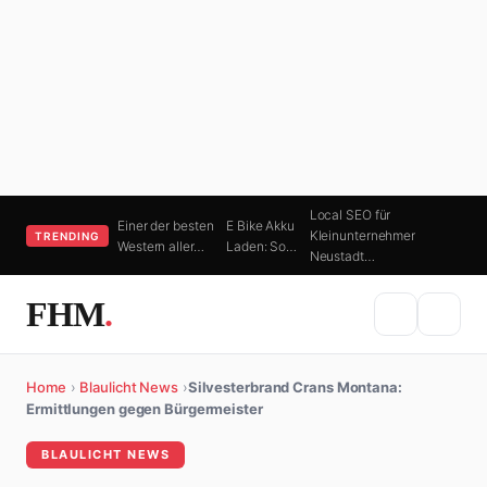
Local SEO für
Einer der besten
E Bike Akku
Kleinunternehmer
TRENDING
Western aller…
Laden: So…
Neustadt…
FHM
.
Home
›
Blaulicht News
›
Silvesterbrand Crans Montana:
Ermittlungen gegen Bürgermeister
BLAULICHT NEWS