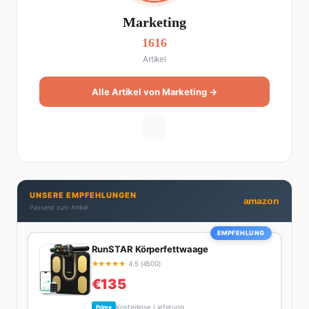
Marketing
1616
Artikel
Alle Artikel von Marketing →
UNSERE EMPFEHLUNGEN
amazon
Passend zum Artikel
EMPFEHLUNG
RunSTAR Körperfettwaage
★
★
★
★
★
4.5 (4500)
€135
Kostenlose Lieferung
Prime