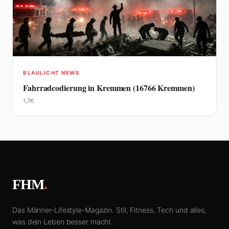
BLAULICHT NEWS
Fahrradcodierung in Kremmen (16766 Kremmen)
1,7K
FHM
.
Das Männer-Lifestyle-Magazin. Stil, Fitness, Tech und alles,
was dein Leben besser macht.