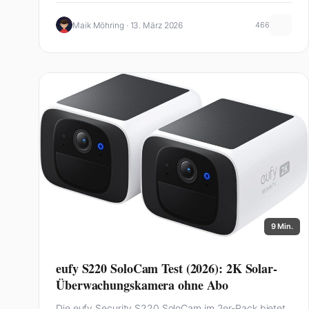
Maik Möhring · 13. März 2026
466
9 Min.
eufy S220 SoloCam Test (2026): 2K Solar-
Überwachungskamera ohne Abo
Die eufy Security S220 SoloCam im 2er-Pack bietet