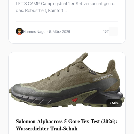
LET'S CAMP Campingstuhl 2er Set verspricht genau
das: Robustheit, Komfort…
Hannes Nagel · 5. März 2026
157
7 Min.
Salomon Alphacross 5 Gore-Tex Test (2026):
Wasserdichter Trail-Schuh