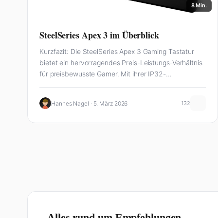
8 Min.
SteelSeries Apex 3 im Überblick
Kurzfazit: Die SteelSeries Apex 3 Gaming Tastatur
bietet ein hervorragendes Preis-Leistungs-Verhältnis
für preisbewusste Gamer. Mit ihrer IP32-
Wasserdichtigkeit, der anpassbaren 10-Zonen RGB-
Beleuchtu
Hannes Nagel · 5. März 2026
132
Alles rund um Empfehlungen