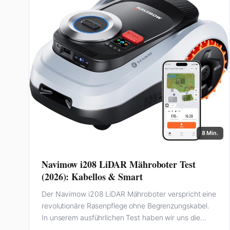
8 Min.
Navimow i208 LiDAR Mähroboter Test
(2026): Kabellos & Smart
Der Navimow i208 LiDAR Mähroboter verspricht eine
revolutionäre Rasenpflege ohne Begrenzungskabel.
In unserem ausführlichen Test haben wir uns die
Funktionen, die Performance…