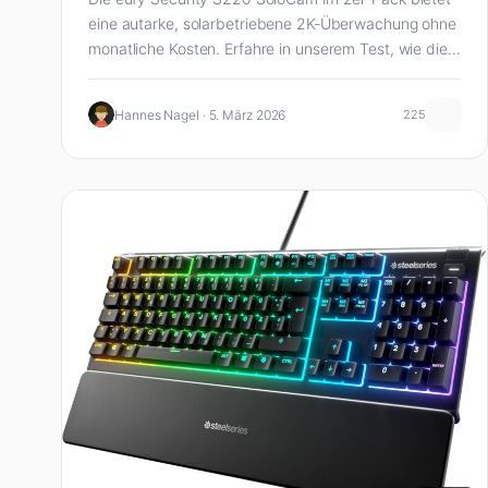
eine autarke, solarbetriebene 2K-Überwachung ohne
monatliche Kosten. Erfahre in unserem Test, wie die
kabellose…
Hannes Nagel · 5. März 2026
225