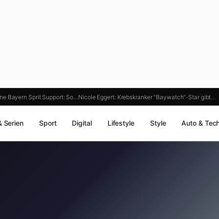
ne Bayern Sprit Support: So…
Nicole Eggert: Krebskranker "Baywatch"-Star gibt…
& Serien
Sport
Digital
Lifestyle
Style
Auto & Tec