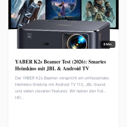
8 Min.
YABER K2s Beamer Test (2026): Smartes
Heimkino mit JBL & Android TV
Der YABER K2s Beamer verspricht ein umfassendes
Heimkino-Erlebnis mit Android TV 11.0, JBL-Sound
und vielen cleveren Features. Wir haben den Full
HD…