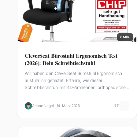
8 Min.
CleverSeat Bürostuhl Ergonomisch Test
(2026): Dein Schreibtischstuhl
Wir haben den CleverSeat Bürostuhl Ergonomisch
ausführlich getestet. Erfahre, wie dieser
Schreibtischstuhl mit 4D-Armlehnen, orthopädischer
Lendenwirbelstütze und atmungsaktivem Mesh-
Bezug im Home Office…
Ariane Nagel · 14. März 2026
611