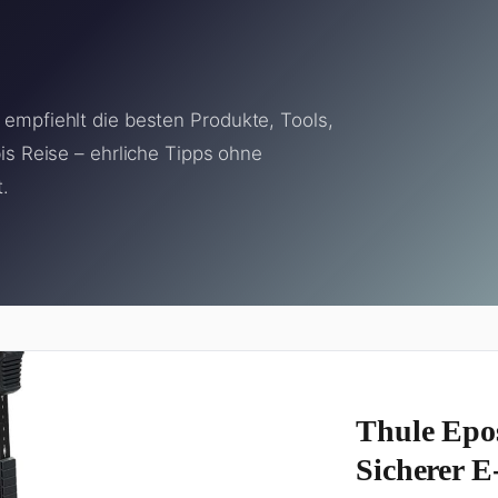
empfiehlt die besten Produkte, Tools,
is Reise – ehrliche Tipps ohne
t.
Thule Epos
Sicherer E