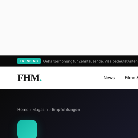
Gehaltserhöhung für Zehntausende: Was bedeutet
Anten
TRENDING
FHM
.
News
Filme 
Home
›
Magazin
›
Empfehlungen