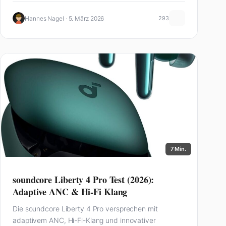
Hannes Nagel · 5. März 2026
293
7 Min.
soundcore Liberty 4 Pro Test (2026):
Adaptive ANC & Hi-Fi Klang
Die soundcore Liberty 4 Pro versprechen mit
adaptivem ANC, Hi-Fi-Klang und innovativer