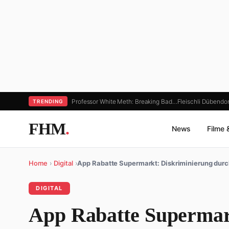
Professor White Meth: Breaking Bad…
Fleischli Dübendorf
TRENDING
FHM
.
News
Filme 
Home
›
Digital
›
App Rabatte Supermarkt: Diskriminierung durc
DIGITAL
App Rabatte Supermar