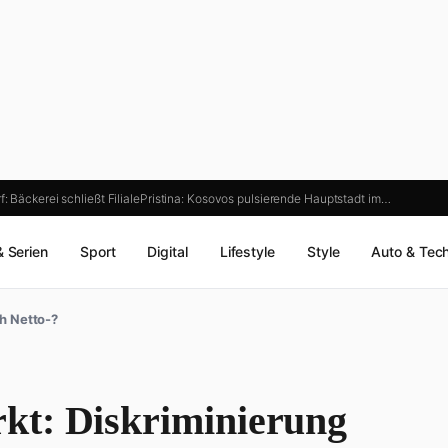
: Bäckerei schließt Filiale
Pristina: Kosovos pulsierende Hauptstadt im…
& Serien
Sport
Digital
Lifestyle
Style
Auto & Tec
h Netto-?
kt: Diskriminierung