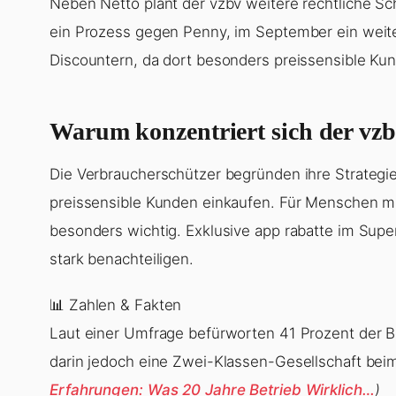
Neben Netto plant der vzbv weitere rechtliche Sc
ein Prozess gegen Penny, im September ein weiter
Discountern, da dort besonders preissensible Ku
Warum konzentriert sich der vzb
Die Verbraucherschützer begründen ihre Strategi
preissensible Kunden einkaufen. Für Menschen 
besonders wichtig. Exklusive app rabatte im Sup
stark benachteiligen.
📊 Zahlen & Fakten
Laut einer Umfrage befürworten 41 Prozent der Be
darin jedoch eine Zwei-Klassen-Gesellschaft bei
Erfahrungen: Was 20 Jahre Betrieb Wirklich…
)