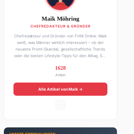
Maik Möhring
CHEFREDAKTEUR & GRÜNDER
Chefredakteur und Gründer von FHM Online. Maik
weiß, was Männer wirklich interessiert – ob der
neueste Promi-Skandal, gesellschaftliche Trends
oder die besten Lifestyle-Tipps für den Alltag. Seit
über 10 Jahren macht er digitales Publishing und
1628
hat FHM Online zu einer der führenden Männer-
Artikel
Lifestyle-Plattformen im deutschsprachigen Raum
aufgebaut. Sein Weg dahin war alles andere als
geradlinig: Die eine Hälfte seines Lebens stand er
Alle Artikel von Maik →
in der Gastronomie – mit allem, was dazugehört.
Die andere Hälfte hat er sich tief in die Welt des
SEO und digitalen Contents vergraben. Diese
Mischung aus Menschenkenntnis und Online-
Know-how macht seine Artikel aus: direkt,
unterhaltsam und immer nah dran. Wenn Maik