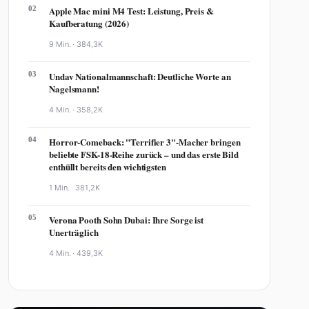
02
Apple Mac mini M4 Test: Leistung, Preis &
Kaufberatung (2026)
9 Min. ·
384,3K
03
Undav Nationalmannschaft: Deutliche Worte an
Nagelsmann!
4 Min. ·
358,2K
04
Horror-Comeback: "Terrifier 3"-Macher bringen
beliebte FSK-18-Reihe zurück – und das erste Bild
enthüllt bereits den wichtigsten
1 Min. ·
381,2K
05
Verona Pooth Sohn Dubai: Ihre Sorge ist
Unerträglich
4 Min. ·
439,3K