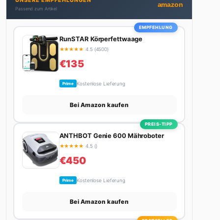
UNSERE EMPFEHLUNGEN
nicht gerade den heißesten Tratsch aus der
amazon
Passend zum Artikel
Promi-Welt aufspürt oder die besten Lifestyle-
Empfehlungen zusammenstellt, findet man ihn
EMPFEHLUNG
beim Wandern in den Schweizer Alpen, am Grill mit
RunSTAR Körperfettwaage
Freunden oder auf der Suche nach dem perfekten
★
★
★
★
★
4.5 (4500)
Espresso. Sein Motto: Lieber einmal richtig als
€135
zehnmal halb.
Kostenlose Lieferung
Prime
Bei Amazon kaufen
PREIS-TIPP
ANTHBOT Genie 600 Mähroboter
★
★
★
★
★
4.5 ()
€450
Kostenlose Lieferung
Prime
Bei Amazon kaufen