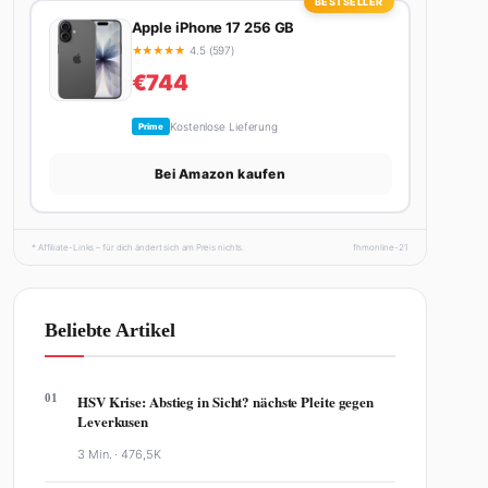
BESTSELLER
Apple iPhone 17 256 GB
★
★
★
★
★
4.5 (597)
€744
Kostenlose Lieferung
Prime
Bei Amazon kaufen
* Affiliate-Links – für dich ändert sich am Preis nichts.
fhmonline-21
Beliebte Artikel
01
HSV Krise: Abstieg in Sicht? nächste Pleite gegen
Leverkusen
3 Min. ·
476,5K