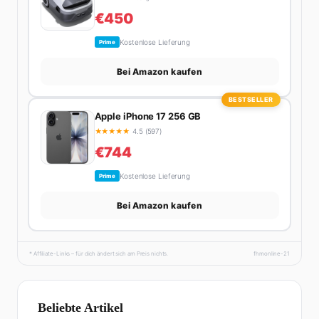
€450
Kostenlose Lieferung
Prime
Bei Amazon kaufen
BESTSELLER
Apple iPhone 17 256 GB
★
★
★
★
★
4.5 (597)
€744
Kostenlose Lieferung
Prime
Bei Amazon kaufen
* Affiliate-Links – für dich ändert sich am Preis nichts.
fhmonline-21
Beliebte Artikel