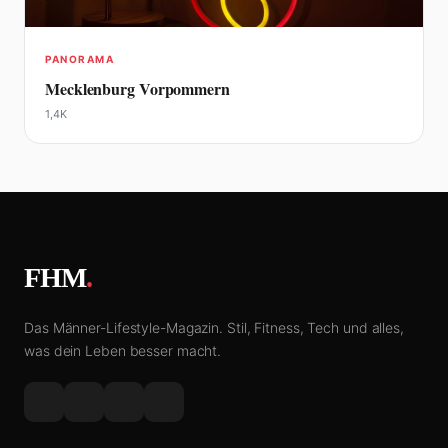
PANORAMA
Mecklenburg Vorpommern
1,4K
FHM
.
Das Männer-Lifestyle-Magazin. Stil, Fitness, Tech und alles,
was dein Leben besser macht.