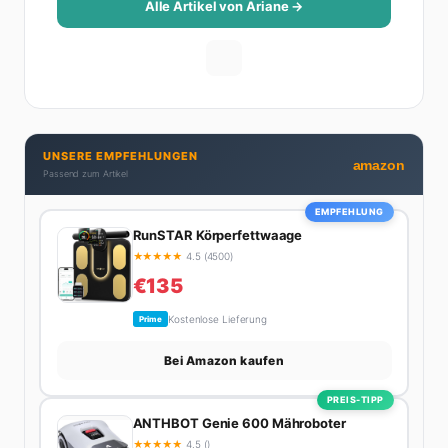
Beziehungsratgebern, die auch Männer gerne lesen.
Alle Artikel von Ariane →
Ihre Geheimwaffe: Sie weiß genau, was Frauen an
Männern wirklich cool finden – und was absolut gar
nicht geht. Privat ist Ariane begeisterte Yoga-
Praktizierende, Serien-Junkie (aktuell: alles auf
Netflix) und auf der ewigen Suche nach dem besten
Brunch-Spot der Stadt. Ihre Interior-Tipps basieren
UNSERE EMPFEHLUNGEN
auf echter Erfahrung – ihre Wohnung wurde schon
amazon
Passend zum Artikel
zweimal in Design-Blogs gefeatured.
EMPFEHLUNG
RunSTAR Körperfettwaage
★
★
★
★
★
4.5 (4500)
€135
Kostenlose Lieferung
Prime
Bei Amazon kaufen
PREIS-TIPP
ANTHBOT Genie 600 Mähroboter
★
★
★
★
★
4.5 ()