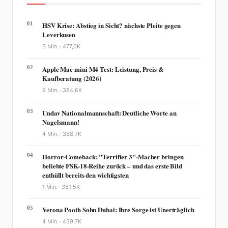
01
HSV Krise: Abstieg in Sicht? nächste Pleite gegen
Leverkusen
3 Min. ·
477,0K
02
Apple Mac mini M4 Test: Leistung, Preis &
Kaufberatung (2026)
9 Min. ·
384,6K
03
Undav Nationalmannschaft: Deutliche Worte an
Nagelsmann!
4 Min. ·
358,7K
04
Horror-Comeback: "Terrifier 3"-Macher bringen
beliebte FSK-18-Reihe zurück – und das erste Bild
enthüllt bereits den wichtigsten
1 Min. ·
381,5K
05
Verona Pooth Sohn Dubai: Ihre Sorge ist Unerträglich
4 Min. ·
439,7K