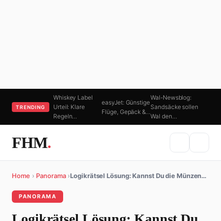
Whiskey Label
Wal-Newsblog:
easyJet: Günstige
Urteil: Klare
Sandsäcke sollen
TRENDING
Flüge, Gepäck &…
Regeln…
Wal den…
FHM
.
Home
›
Panorama
›
Logikrätsel Lösung: Kannst Du die Münzen…
PANORAMA
Logikrätsel Lösung: Kannst Du