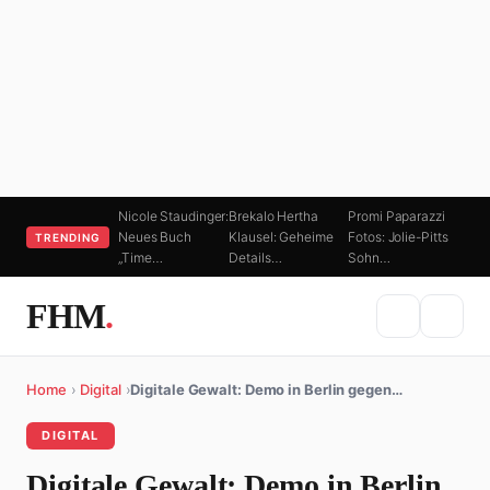
Nicole Staudinger:
Brekalo Hertha
Promi Paparazzi
Neues Buch
Klausel: Geheime
Fotos: Jolie-Pitts
TRENDING
„Time…
Details…
Sohn…
FHM
.
Home
›
Digital
›
Digitale Gewalt: Demo in Berlin gegen…
DIGITAL
Digitale Gewalt: Demo in Berlin