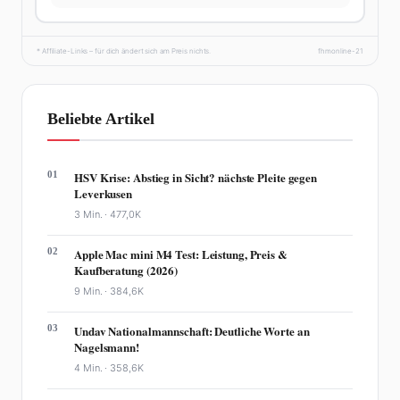
* Affiliate-Links – für dich ändert sich am Preis nichts.
fhmonline-21
Beliebte Artikel
01
HSV Krise: Abstieg in Sicht? nächste Pleite gegen
Leverkusen
3 Min. ·
477,0K
02
Apple Mac mini M4 Test: Leistung, Preis &
Kaufberatung (2026)
9 Min. ·
384,6K
03
Undav Nationalmannschaft: Deutliche Worte an
Nagelsmann!
4 Min. ·
358,6K