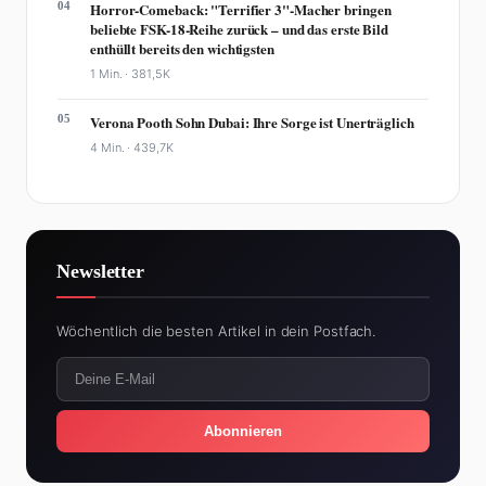
04
Horror-Comeback: "Terrifier 3"-Macher bringen
beliebte FSK-18-Reihe zurück – und das erste Bild
enthüllt bereits den wichtigsten
1 Min. ·
381,5K
05
Verona Pooth Sohn Dubai: Ihre Sorge ist Unerträglich
4 Min. ·
439,7K
Newsletter
Wöchentlich die besten Artikel in dein Postfach.
Abonnieren