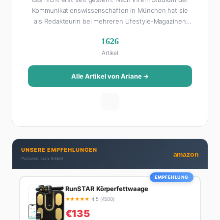
Kommunikationswissenschaften in München hat sie
als Redakteurin bei mehreren Lifestyle-Magazinen
gearbeitet, bevor sie zum FHM-Team gestoßen ist.
1626
Als Lifestyle-Redakteurin schreibt sie über alles, was
Artikel
das Leben schöner macht: von Interior Design und
Reise-Tipps über Food-Trends bis hin zu
Beziehungsratgebern, die auch Männer gerne lesen.
Alle Artikel von Ariane →
Ihre Geheimwaffe: Sie weiß genau, was Frauen an
Männern wirklich cool finden – und was absolut gar
nicht geht. Privat ist Ariane begeisterte Yoga-
Praktizierende, Serien-Junkie (aktuell: alles auf
Netflix) und auf der ewigen Suche nach dem besten
Brunch-Spot der Stadt. Ihre Interior-Tipps basieren
UNSERE EMPFEHLUNGEN
auf echter Erfahrung – ihre Wohnung wurde schon
amazon
Passend zum Artikel
zweimal in Design-Blogs gefeatured.
EMPFEHLUNG
RunSTAR Körperfettwaage
★
★
★
★
★
4.5 (4500)
€135