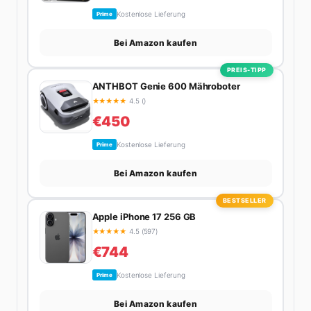
Kostenlose Lieferung
Prime
Bei Amazon kaufen
PREIS-TIPP
ANTHBOT Genie 600 Mähroboter
★
★
★
★
★
4.5 ()
€450
Kostenlose Lieferung
Prime
Bei Amazon kaufen
BESTSELLER
Apple iPhone 17 256 GB
★
★
★
★
★
4.5 (597)
€744
Kostenlose Lieferung
Prime
Bei Amazon kaufen