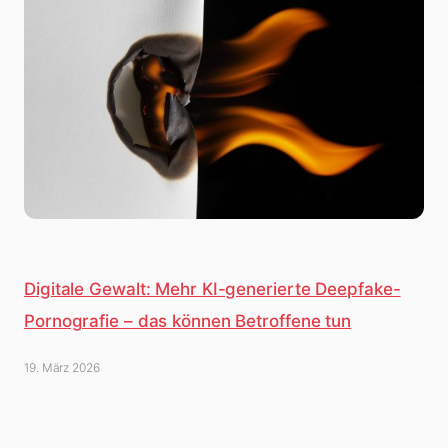
Digitale Gewalt: Mehr KI-generierte Deepfake-
Pornografie – das können Betroffene tun
19. März 2026