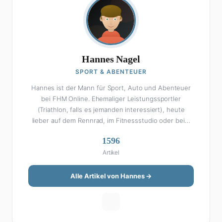
Hannes Nagel
SPORT & ABENTEUER
Hannes ist der Mann für Sport, Auto und Abenteuer
bei FHM Online. Ehemaliger Leistungssportler
(Triathlon, falls es jemanden interessiert), heute
lieber auf dem Rennrad, im Fitnessstudio oder beim
Kochen am Smoker. Sein Wissen über Sport ist
1596
enzyklopädisch: Egal ob Bundesliga-Analyse, Formel 1,
Artikel
UFC oder Olympia – Hannes liefert fundierte
Einschätzungen mit der Leidenschaft eines echten
Fans. Aber Sport ist nur die halbe Miete: Hannes ist
Alle Artikel von Hannes →
auch unser Auto-Experte. Vom Elektro-SUV bis zum
Oldtimer-Projekt hat er alles schon gefahren, zerlegt
oder beides. Seine Roadtrip-Guides und Grillrezepte
gehören zu den beliebtesten Artikeln auf der Seite.