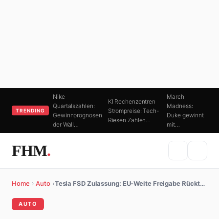
Nike
March
KI Rechenzentren
Quartalszahlen:
Madness:
Strompreise: Tech-
TRENDING
Gewinnprognosen
Duke gewinnt
Riesen Zahlen…
der Wall…
mit…
FHM
.
Home
›
Auto
›
Tesla FSD Zulassung: EU-Weite Freigabe Rückt…
AUTO