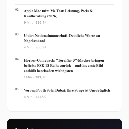
02
Apple Mac mini M4 Test: Leistung, Preis &
Kaufberatung (2026)
9 Min. ·
386,4K
03
Undav Nationalmannschaft: Deutliche Worte an
Nagelsmann!
4 Min. ·
360,3K
04
Horror-Comeback: "Terrifier 3"-Macher bringen
beliebte FSK-18-Reihe zurück – und das erste Bild
enthüllt bereits den wichtigsten
1 Min. ·
383,3K
05
Verona Pooth Sohn Dubai: Ihre Sorge ist Unerträglich
4 Min. ·
441,5K