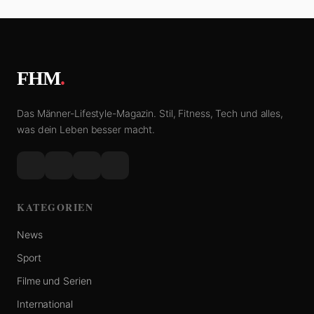
FHM
.
Das Männer-Lifestyle-Magazin. Stil, Fitness, Tech und alles,
was dein Leben besser macht.
KATEGORIEN
News
Sport
Filme und Serien
International