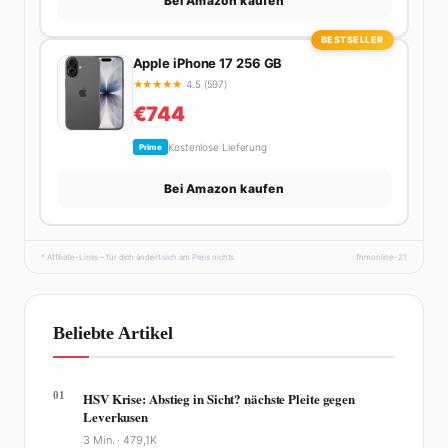
Bei Amazon kaufen
BESTSELLER
Apple iPhone 17 256 GB
★
★
★
★
★
4.5 (597)
€744
Kostenlose Lieferung
Prime
Bei Amazon kaufen
* Affiliate-Links – für dich ändert sich am Preis nichts.
fhmonline-21
Beliebte Artikel
01
HSV Krise: Abstieg in Sicht? nächste Pleite gegen
Leverkusen
3 Min. ·
479,1K