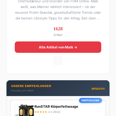
Chefredakteur und Gründer von FHM Online. Maik
weiß, was Männer wirklich interessiert – ob der
neueste Promi-Skandal, gesellschaftliche Trends oder
die besten Lifestyle-Tipps für den Alltag. Seit über 10
Jahren macht er digitales Publishing und hat FHM
1628
Online zu einer der führenden Männer-Lifestyle-
Artikel
Plattformen im deutschsprachigen Raum aufgebaut.
Sein Weg dahin war alles andere als geradlinig: Die
eine Hälfte seines Lebens stand er in der
Alle Artikel von Maik →
Gastronomie – mit allem, was dazugehört. Die andere
Hälfte hat er sich tief in die Welt des SEO und
digitalen Contents vergraben. Diese Mischung aus
Menschenkenntnis und Online-Know-how macht
seine Artikel aus: direkt, unterhaltsam und immer nah
dran. Wenn Maik nicht gerade den heißesten Tratsch
UNSERE EMPFEHLUNGEN
aus der Promi-Welt aufspürt oder die besten
amazon
Passend zum Artikel
Lifestyle-Empfehlungen zusammenstellt, findet man
ihn beim Wandern in den Schweizer Alpen, am Grill
EMPFEHLUNG
mit Freunden oder auf der Suche nach dem
RunSTAR Körperfettwaage
perfekten Espresso. Sein Motto: Lieber einmal richtig
★
★
★
★
★
4.5 (4500)
als zehnmal halb.