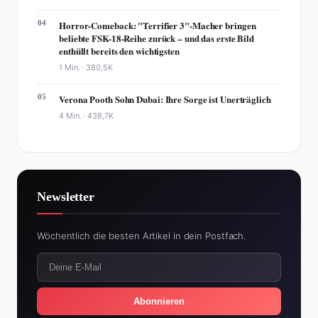
04
Horror-Comeback: "Terrifier 3"-Macher bringen
beliebte FSK-18-Reihe zurück – und das erste Bild
enthüllt bereits den wichtigsten
1 Min. ·
380,5K
05
Verona Pooth Sohn Dubai: Ihre Sorge ist Unerträglich
4 Min. ·
438,7K
Newsletter
Wöchentlich die besten Artikel in dein Postfach.
Abonnieren