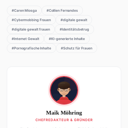
#Caren Miosga
#Collien Fernandes
#Cybermobbing Frauen
#digitale gewalt
#digitale gewalt frauen
#Identitätsbetrug
#Internet Gewalt
#KI-generierte Inhalte
#Pornografische Inhalte
#Schutz für Frauen
Maik Möhring
CHEFREDAKTEUR & GRÜNDER