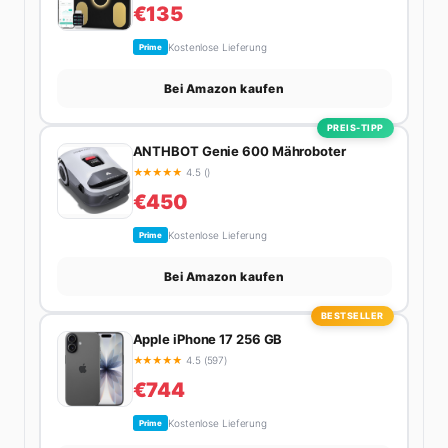
€135
Kostenlose Lieferung
Prime
Bei Amazon kaufen
PREIS-TIPP
ANTHBOT Genie 600 Mähroboter
★
★
★
★
★
4.5 ()
€450
Kostenlose Lieferung
Prime
Bei Amazon kaufen
BESTSELLER
Apple iPhone 17 256 GB
★
★
★
★
★
4.5 (597)
€744
Kostenlose Lieferung
Prime