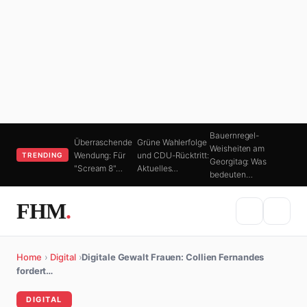
Bauernregel-
Überraschende
Grüne Wahlerfolge
Weisheiten am
Wendung: Für
und CDU-Rücktritt:
TRENDING
Georgitag: Was
"Scream 8"…
Aktuelles…
bedeuten…
FHM
.
Home
›
Digital
›
Digitale Gewalt Frauen: Collien Fernandes
fordert…
DIGITAL