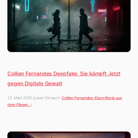
Collien Fernandes Deepfake: Sie kämpft Jetzt
gegen Digitale Gewalt
23. März 2026
(Lesen Sie auch:
Collien Fernandes: Klare Worte aus
dem Flieger…
)