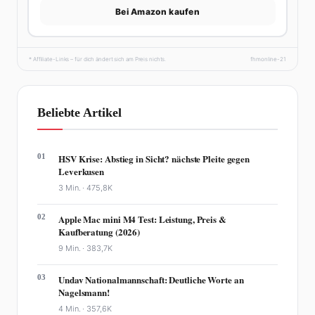
Bei Amazon kaufen
* Affiliate-Links – für dich ändert sich am Preis nichts.
fhmonline-21
Beliebte Artikel
01
HSV Krise: Abstieg in Sicht? nächste Pleite gegen
Leverkusen
3 Min. ·
475,8K
02
Apple Mac mini M4 Test: Leistung, Preis &
Kaufberatung (2026)
9 Min. ·
383,7K
03
Undav Nationalmannschaft: Deutliche Worte an
Nagelsmann!
4 Min. ·
357,6K