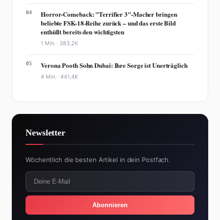
04
Horror-Comeback: "Terrifier 3"-Macher bringen
beliebte FSK-18-Reihe zurück – und das erste Bild
enthüllt bereits den wichtigsten
1 Min. ·
383,2K
05
Verona Pooth Sohn Dubai: Ihre Sorge ist Unerträglich
4 Min. ·
441,4K
Newsletter
Wöchentlich die besten Artikel in dein Postfach.
Abonnieren