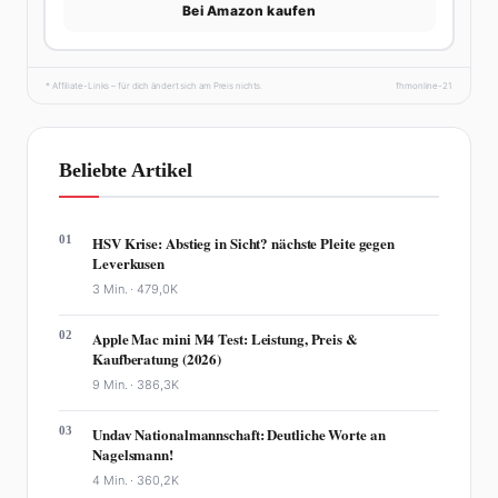
Bei Amazon kaufen
* Affiliate-Links – für dich ändert sich am Preis nichts.
fhmonline-21
Beliebte Artikel
01
HSV Krise: Abstieg in Sicht? nächste Pleite gegen
Leverkusen
3 Min. ·
479,0K
02
Apple Mac mini M4 Test: Leistung, Preis &
Kaufberatung (2026)
9 Min. ·
386,3K
03
Undav Nationalmannschaft: Deutliche Worte an
Nagelsmann!
4 Min. ·
360,2K