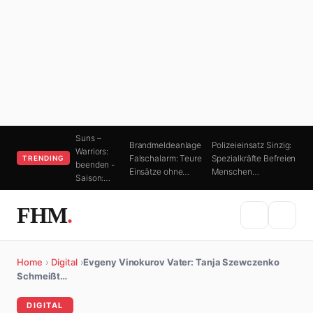
Suns –
Brandmeldeanlage
Polizeieinsatz Sinzig:
Warriors:
Falschalarm: Teure
Spezialkräfte Befreien
TRENDING
beenden -
Einsätze ohne…
Menschen…
Saison:…
FHM
.
Home
›
Digital
›
Evgeny Vinokurov Vater: Tanja Szewczenko
Schmeißt…
DIGITAL