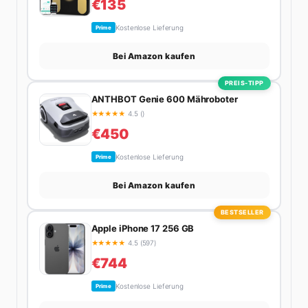
€135
Kostenlose Lieferung
Prime
Bei Amazon kaufen
PREIS-TIPP
ANTHBOT Genie 600 Mähroboter
★
★
★
★
★
4.5 ()
€450
Kostenlose Lieferung
Prime
Bei Amazon kaufen
BESTSELLER
Apple iPhone 17 256 GB
★
★
★
★
★
4.5 (597)
€744
Kostenlose Lieferung
Prime