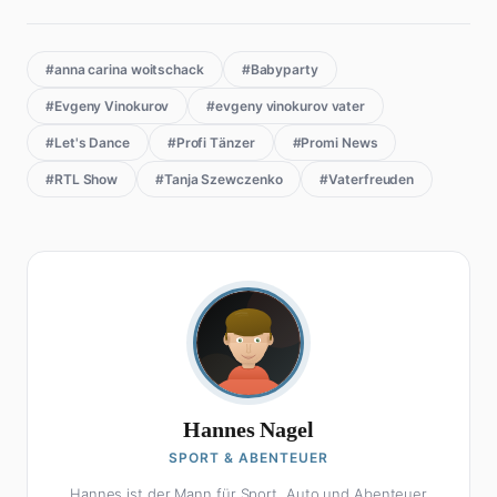
#anna carina woitschack
#Babyparty
#Evgeny Vinokurov
#evgeny vinokurov vater
#Let's Dance
#Profi Tänzer
#Promi News
#RTL Show
#Tanja Szewczenko
#Vaterfreuden
Hannes Nagel
SPORT & ABENTEUER
Hannes ist der Mann für Sport, Auto und Abenteuer