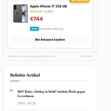
BESTSELLER
Apple iPhone 17 256 GB
★
★
★
★
★
4.5 (597)
€744
Kostenlose Lieferung
Prime
Bei Amazon kaufen
* Affiliate-Links – für dich ändert sich am Preis nichts.
fhmonline-21
Beliebte Artikel
01
HSV Krise: Abstieg in Sicht? nächste Pleite gegen
Leverkusen
3 Min. ·
477,7K