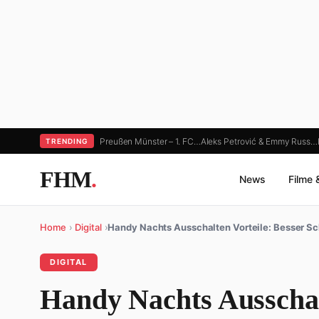
Preußen Münster – 1. FC…
Aleks Petrović & Emmy Russ…
TRENDING
FHM
.
News
Filme 
Home
›
Digital
›
Handy Nachts Ausschalten Vorteile: Besser S
DIGITAL
Handy Nachts Ausschal