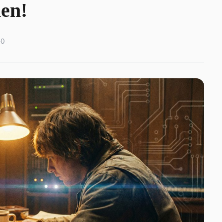
en!
e
0