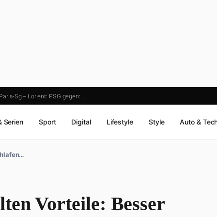
Paris-Sg – Lorient: PSG gegen:…
& Serien
Sport
Digital
Lifestyle
Style
Auto & Tec
chlafen…
ten Vorteile: Besser