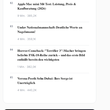
02
Apple Mac mini M4 Test: Leistung, Preis &
Kaufberatung (2026)
9 Min. ·
385,2K
03
Undav Nationalmannschaft: Deutliche Worte an
Nagelsmann!
4 Min. ·
359,1K
04
Horror-Comeback: "Terrifier 3"-Macher bringen
beliebte FSK-18-Reihe zurück – und das erste Bild
enthüllt bereits den wichtigsten
1 Min. ·
382,0K
05
Verona Pooth Sohn Dubai: Ihre Sorge ist
Unerträglich
4 Min. ·
440,2K