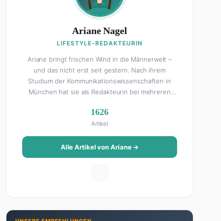
Ariane Nagel
LIFESTYLE-REDAKTEURIN
Ariane bringt frischen Wind in die Männerwelt –
und das nicht erst seit gestern. Nach ihrem
Studium der Kommunikationswissenschaften in
München hat sie als Redakteurin bei mehreren
Lifestyle-Magazinen gearbeitet, bevor sie zum
1626
FHM-Team gestoßen ist. Als Lifestyle-Redakteurin
Artikel
schreibt sie über alles, was das Leben schöner
macht: von Interior Design und Reise-Tipps über
Food-Trends bis hin zu Beziehungsratgebern, die
Alle Artikel von Ariane →
auch Männer gerne lesen. Ihre Geheimwaffe: Sie
weiß genau, was Frauen an Männern wirklich cool
finden – und was absolut gar nicht geht. Privat ist
Ariane begeisterte Yoga-Praktizierende, Serien-
Junkie (aktuell: alles auf Netflix) und auf der
ewigen Suche nach dem besten Brunch-Spot der