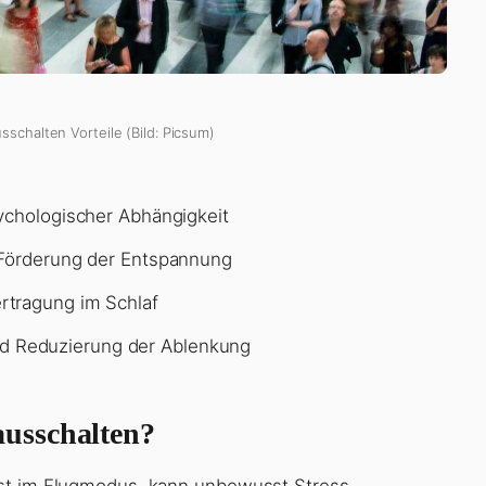
schalten Vorteile (Bild: Picsum)
ychologischer Abhängigkeit
 Förderung der Entspannung
rtragung im Schlaf
 Reduzierung der Ablenkung
usschalten?
bst im Flugmodus, kann unbewusst Stress