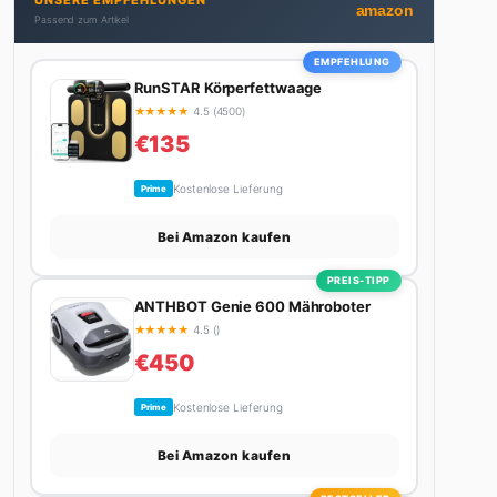
UNSERE EMPFEHLUNGEN
Stadt. Ihre Interior-Tipps basieren auf echter
amazon
Passend zum Artikel
Erfahrung – ihre Wohnung wurde schon zweimal in
Design-Blogs gefeatured.
EMPFEHLUNG
RunSTAR Körperfettwaage
★
★
★
★
★
4.5 (4500)
€135
Kostenlose Lieferung
Prime
Bei Amazon kaufen
PREIS-TIPP
ANTHBOT Genie 600 Mähroboter
★
★
★
★
★
4.5 ()
€450
Kostenlose Lieferung
Prime
Bei Amazon kaufen