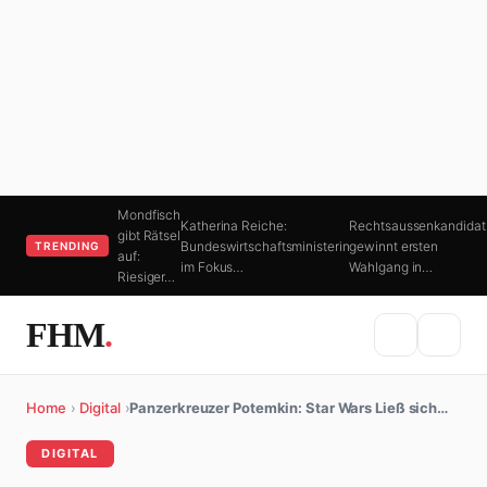
Mondfisch
Katherina Reiche:
Rechtsaussenkandidat
gibt Rätsel
Bundeswirtschaftsministerin
gewinnt ersten
TRENDING
auf:
im Fokus…
Wahlgang in…
Riesiger…
FHM
.
Home
›
Digital
›
Panzerkreuzer Potemkin: Star Wars Ließ sich…
DIGITAL