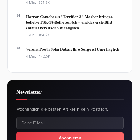
4 Min. ·
361,3K
04
Horror-Comeback: "Terrifier 3"-Macher bringen
beliebte FSK-18-Reihe zurück – und das erste Bild
enthüllt bereits den wichtigsten
1 Min. ·
384,2K
05
Verona Pooth Sohn Dubai: Ihre Sorge ist Unerträglich
4 Min. ·
442,5K
Newsletter
Wöchentlich die besten Artikel in dein Postfach.
Abonnieren