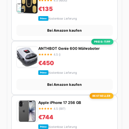
★
★
★
★
★
4.5 (4500)
€135
Kostenlose Lieferung
Prime
Bei Amazon kaufen
PREIS-TIPP
ANTHBOT Genie 600 Mähroboter
★
★
★
★
★
4.5 ()
€450
Kostenlose Lieferung
Prime
Bei Amazon kaufen
BESTSELLER
Apple iPhone 17 256 GB
★
★
★
★
★
4.5 (597)
€744
Kostenlose Lieferung
Prime