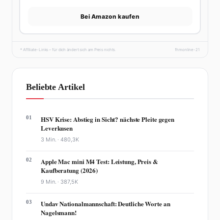
Bei Amazon kaufen
* Affiliate-Links – für dich ändert sich am Preis nichts.
fhmonline-21
Beliebte Artikel
01
HSV Krise: Abstieg in Sicht? nächste Pleite gegen
Leverkusen
3 Min. ·
480,3K
02
Apple Mac mini M4 Test: Leistung, Preis &
Kaufberatung (2026)
9 Min. ·
387,5K
03
Undav Nationalmannschaft: Deutliche Worte an
Nagelsmann!