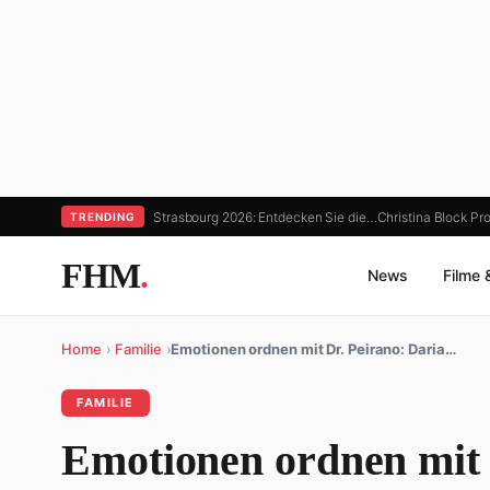
Strasbourg 2026: Entdecken Sie die…
Christina Block Pr
TRENDING
FHM
.
News
Filme 
Home
›
Familie
›
Emotionen ordnen mit Dr. Peirano: Daria…
FAMILIE
Emotionen ordnen mit D