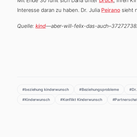
Mit Ende 30 fühlt sich Daria unter
Druck
, ihren K
Interesse daran zu haben. Dr. Julia
Peirano
sieht 
Quelle:
kind
—aber-will-felix-das-auch–37272738.h
#beziehung kinderwunsch
#Beziehungsprobleme
#Dr.
#Kinderwunsch
#Konflikt Kinderwunsch
#Partnerscha