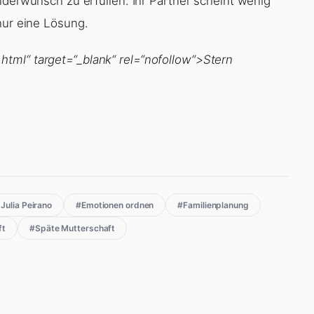
inderwunsch zu erfüllen. Ihr Partner scheint wenig
nur eine Lösung.
tml“ target=“_blank“ rel=“nofollow“>Stern
 Julia Peirano
#Emotionen ordnen
#Familienplanung
ft
#Späte Mutterschaft