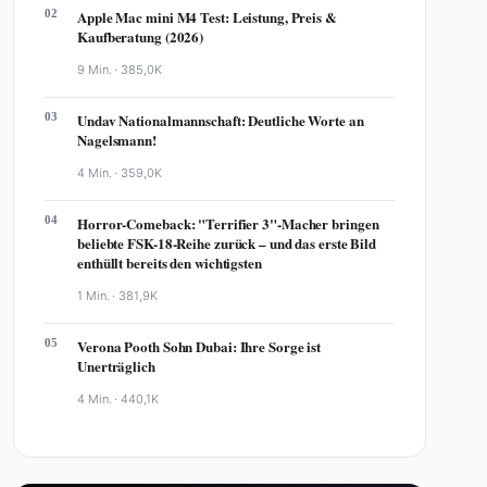
02
Apple Mac mini M4 Test: Leistung, Preis &
Kaufberatung (2026)
9 Min. ·
385,0K
03
Undav Nationalmannschaft: Deutliche Worte an
Nagelsmann!
4 Min. ·
359,0K
04
Horror-Comeback: "Terrifier 3"-Macher bringen
beliebte FSK-18-Reihe zurück – und das erste Bild
enthüllt bereits den wichtigsten
1 Min. ·
381,9K
05
Verona Pooth Sohn Dubai: Ihre Sorge ist
Unerträglich
4 Min. ·
440,1K