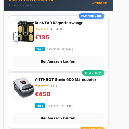
UNSERE EMPFEHLUNGEN
nicht gerade den heißesten Tratsch aus der
amazon
Passend zum Artikel
Promi-Welt aufspürt oder die besten Lifestyle-
Empfehlungen zusammenstellt, findet man ihn
EMPFEHLUNG
beim Wandern in den Schweizer Alpen, am Grill mit
RunSTAR Körperfettwaage
Freunden oder auf der Suche nach dem perfekten
★
★
★
★
★
4.5 (4500)
Espresso. Sein Motto: Lieber einmal richtig als
€135
zehnmal halb.
Kostenlose Lieferung
Prime
Bei Amazon kaufen
PREIS-TIPP
ANTHBOT Genie 600 Mähroboter
★
★
★
★
★
4.5 ()
€450
Kostenlose Lieferung
Prime
Bei Amazon kaufen