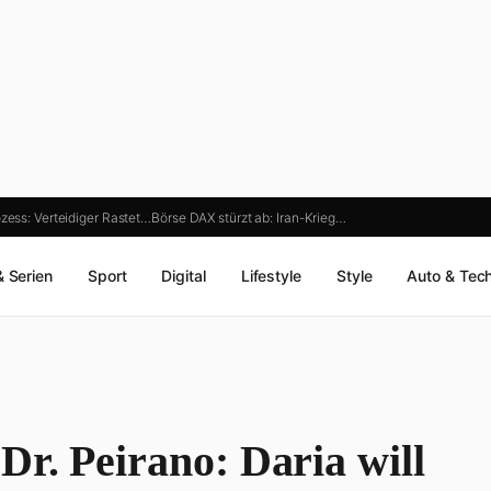
ozess: Verteidiger Rastet…
Börse DAX stürzt ab: Iran-Krieg…
& Serien
Sport
Digital
Lifestyle
Style
Auto & Tec
r. Peirano: Daria will