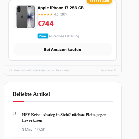
BESTSELLER
Apple iPhone 17 256 GB
★
★
★
★
★
4.5 (597)
€744
Kostenlose Lieferung
Prime
Bei Amazon kaufen
* Affiliate-Links – für dich ändert sich am Preis nichts.
fhmonline-21
Beliebte Artikel
01
HSV Krise: Abstieg in Sicht? nächste Pleite gegen
Leverkusen
3 Min. ·
477,5K