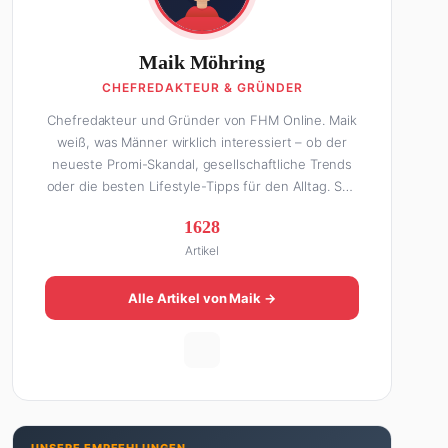
Maik Möhring
CHEFREDAKTEUR & GRÜNDER
Chefredakteur und Gründer von FHM Online. Maik
weiß, was Männer wirklich interessiert – ob der
neueste Promi-Skandal, gesellschaftliche Trends
oder die besten Lifestyle-Tipps für den Alltag. Seit
über 10 Jahren macht er digitales Publishing und
1628
hat FHM Online zu einer der führenden Männer-
Artikel
Lifestyle-Plattformen im deutschsprachigen Raum
aufgebaut. Sein Weg dahin war alles andere als
geradlinig: Die eine Hälfte seines Lebens stand er
Alle Artikel von Maik →
in der Gastronomie – mit allem, was dazugehört.
Die andere Hälfte hat er sich tief in die Welt des
SEO und digitalen Contents vergraben. Diese
Mischung aus Menschenkenntnis und Online-
Know-how macht seine Artikel aus: direkt,
unterhaltsam und immer nah dran. Wenn Maik