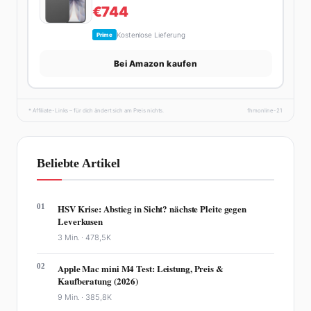
€744
Kostenlose Lieferung
Prime
Bei Amazon kaufen
* Affiliate-Links – für dich ändert sich am Preis nichts.
fhmonline-21
Beliebte Artikel
01
HSV Krise: Abstieg in Sicht? nächste Pleite gegen
Leverkusen
3 Min. ·
478,5K
02
Apple Mac mini M4 Test: Leistung, Preis &
Kaufberatung (2026)
9 Min. ·
385,8K