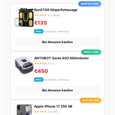
EMPFEHLUNG
RunSTAR Körperfettwaage
★
★
★
★
★
4.5 (4500)
€135
Kostenlose Lieferung
Prime
Bei Amazon kaufen
PREIS-TIPP
ANTHBOT Genie 600 Mähroboter
★
★
★
★
★
4.5 ()
€450
Kostenlose Lieferung
Prime
Bei Amazon kaufen
BESTSELLER
Apple iPhone 17 256 GB
★
★
★
★
★
4.5 (597)