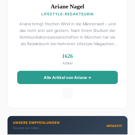
Ariane Nagel
LIFESTYLE-REDAKTEURIN
Ariane bringt frischen Wind in die Männerwelt – und
das nicht erst seit gestern. Nach ihrem Studium der
Kommunikationswissenschaften in München hat sie
als Redakteurin bei mehreren Lifestyle-Magazinen
gearbeitet, bevor sie zum FHM-Team gestoßen ist.
1626
Als Lifestyle-Redakteurin schreibt sie über alles, was
Artikel
das Leben schöner macht: von Interior Design und
Reise-Tipps über Food-Trends bis hin zu
Beziehungsratgebern, die auch Männer gerne lesen.
Alle Artikel von Ariane →
Ihre Geheimwaffe: Sie weiß genau, was Frauen an
Männern wirklich cool finden – und was absolut gar
nicht geht. Privat ist Ariane begeisterte Yoga-
Praktizierende, Serien-Junkie (aktuell: alles auf
Netflix) und auf der ewigen Suche nach dem besten
Brunch-Spot der Stadt. Ihre Interior-Tipps basieren
UNSERE EMPFEHLUNGEN
auf echter Erfahrung – ihre Wohnung wurde schon
amazon
Passend zum Artikel
zweimal in Design-Blogs gefeatured.