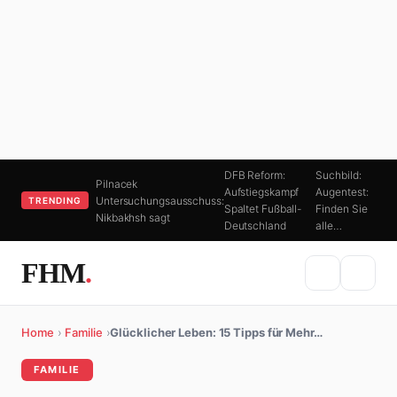
DFB Reform:
Suchbild:
Pilnacek
Aufstiegskampf
Augentest:
Untersuchungsausschuss:
TRENDING
Spaltet Fußball-
Finden Sie
Nikbakhsh sagt
Deutschland
alle…
FHM
.
Home
›
Familie
›
Glücklicher Leben: 15 Tipps für Mehr…
FAMILIE