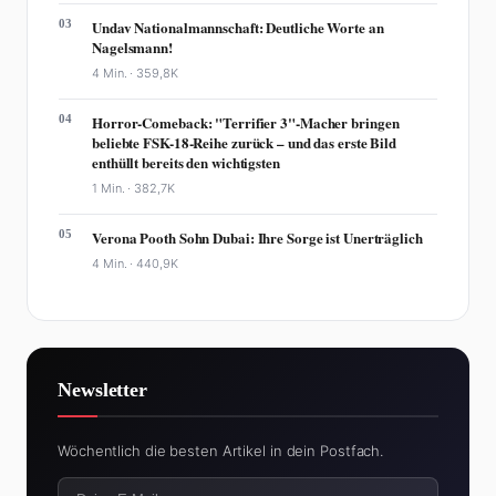
03
Undav Nationalmannschaft: Deutliche Worte an
Nagelsmann!
4 Min. ·
359,8K
04
Horror-Comeback: "Terrifier 3"-Macher bringen
beliebte FSK-18-Reihe zurück – und das erste Bild
enthüllt bereits den wichtigsten
1 Min. ·
382,7K
05
Verona Pooth Sohn Dubai: Ihre Sorge ist Unerträglich
4 Min. ·
440,9K
Newsletter
Wöchentlich die besten Artikel in dein Postfach.