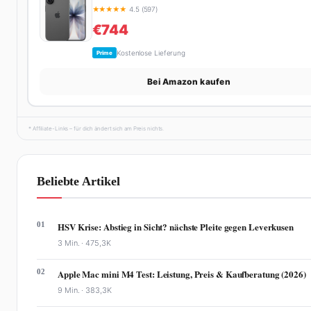
★
★
★
★
★
4.5 (597)
€744
Kostenlose Lieferung
Prime
Bei Amazon kaufen
* Affiliate-Links – für dich ändert sich am Preis nichts.
Beliebte Artikel
01
HSV Krise: Abstieg in Sicht? nächste Pleite gegen Leverkusen
3 Min. ·
475,3K
02
Apple Mac mini M4 Test: Leistung, Preis & Kaufberatung (2026)
9 Min. ·
383,3K