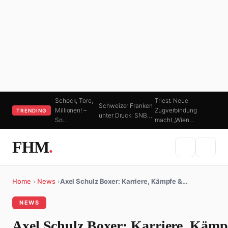
Schock, Tore,
Triest: Neue
Schweizer Franken
Millionen! –
Zugverbindung
TRENDING
unter Druck: SNB…
So…
macht „Wien…
FHM
.
Home
›
News
›
Axel Schulz Boxer: Karriere, Kämpfe &…
NEWS
Axel Schulz Boxer: Karriere, Kämp