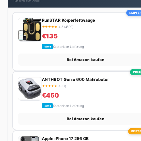
Passend zum Artikel
EMPFE
RunSTAR Körperfettwaage
★
★
★
★
★
4.5 (4500)
€135
Kostenlose Lieferung
Prime
Bei Amazon kaufen
PREI
ANTHBOT Genie 600 Mähroboter
★
★
★
★
★
4.5 ()
€450
Kostenlose Lieferung
Prime
Bei Amazon kaufen
BESTS
Apple iPhone 17 256 GB