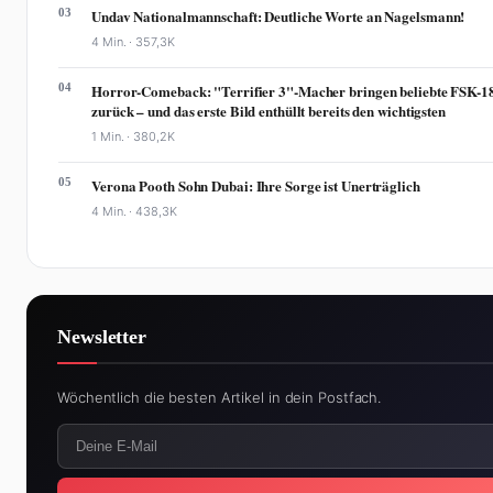
03
Undav Nationalmannschaft: Deutliche Worte an Nagelsmann!
4 Min. ·
357,3K
04
Horror-Comeback: "Terrifier 3"-Macher bringen beliebte FSK-1
zurück – und das erste Bild enthüllt bereits den wichtigsten
1 Min. ·
380,2K
05
Verona Pooth Sohn Dubai: Ihre Sorge ist Unerträglich
4 Min. ·
438,3K
Newsletter
Wöchentlich die besten Artikel in dein Postfach.