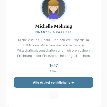
Michelle Möhring
FINANZEN & KARRIERE
Michelle ist die Finanz- und Karriere-Expertin im
FHM-Team. Mit einem Masterabschluss in
Wirtschaftswissenschaften und mehreren Jahren
Erfahrung in der Finanzbranche bringt sie echtes
Fachwissen in ihre Artikel ein. Aber keine Sorge: Bei
1657
Michelle klingt Altersvorsorge nicht wie eine
Artikel
Steuererklärung. Ihre Stärke liegt darin, komplexe
Finanzthemen so aufzubereiten, dass sie jeder
versteht – ohne Fachchinesisch, dafür mit konkreten
Alle Artikel von Michelle →
Tipps zum Umsetzen. Von ETF-Strategien über
Gehaltsverhandlungen bis hin zu Steuertricks:
Michelle hat den Durchblick und teilt ihn gerne.
Außerdem schreibt sie über Karriere-Themen,