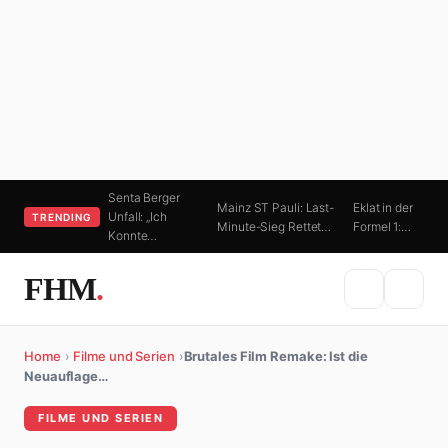
Senta Berger
Mainz ST Pauli: Last-
Eklat in der
Unfall: „Ich
TRENDING
Minute-Sieg Rettet…
Formel 1:…
Konnte…
FHM
.
Home
›
Filme und Serien
›
Brutales Film Remake: Ist die
Neuauflage…
FILME UND SERIEN