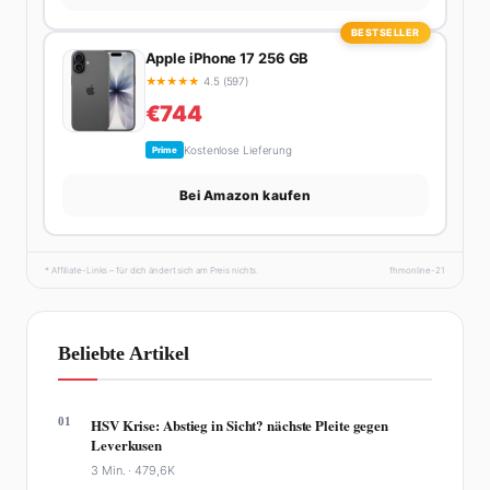
BESTSELLER
Apple iPhone 17 256 GB
★
★
★
★
★
4.5 (597)
€744
Kostenlose Lieferung
Prime
Bei Amazon kaufen
* Affiliate-Links – für dich ändert sich am Preis nichts.
fhmonline-21
Beliebte Artikel
01
HSV Krise: Abstieg in Sicht? nächste Pleite gegen
Leverkusen
3 Min. ·
479,6K