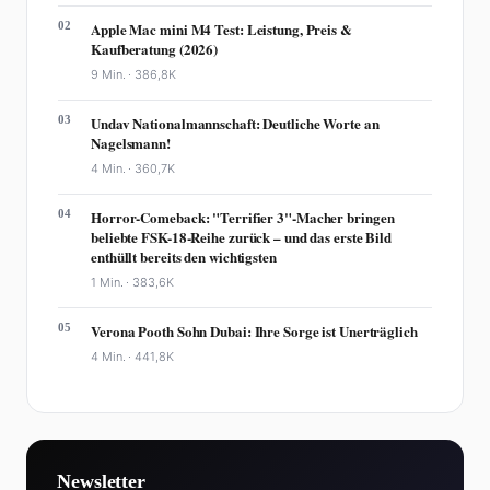
02
Apple Mac mini M4 Test: Leistung, Preis &
Kaufberatung (2026)
9 Min. ·
386,8K
03
Undav Nationalmannschaft: Deutliche Worte an
Nagelsmann!
4 Min. ·
360,7K
04
Horror-Comeback: "Terrifier 3"-Macher bringen
beliebte FSK-18-Reihe zurück – und das erste Bild
enthüllt bereits den wichtigsten
1 Min. ·
383,6K
05
Verona Pooth Sohn Dubai: Ihre Sorge ist Unerträglich
4 Min. ·
441,8K
Newsletter