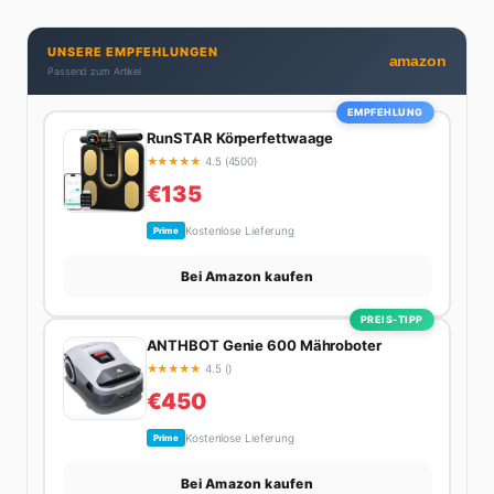
Produktivitäts-Hacks und die Frage, wie man Job und
Privatleben unter einen Hut bekommt. Privat ist sie
UNSERE EMPFEHLUNGEN
bekennende Kaffee-Süchtige (3+ Tassen am Tag,
amazon
Passend zum Artikel
Minimum), Podcast-Hörerin und verbringt ihre
Wochenenden am liebsten in der Natur oder auf dem
EMPFEHLUNG
nächsten Flohmarkt.
RunSTAR Körperfettwaage
★
★
★
★
★
4.5 (4500)
€135
Kostenlose Lieferung
Prime
Bei Amazon kaufen
PREIS-TIPP
ANTHBOT Genie 600 Mähroboter
★
★
★
★
★
4.5 ()
€450
Kostenlose Lieferung
Prime
Bei Amazon kaufen