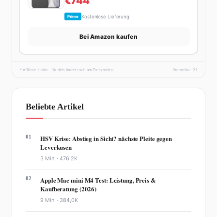
€744
Kostenlose Lieferung
Prime
Bei Amazon kaufen
* Affiliate-Links – für dich ändert sich am Preis nichts.
fhmonline-21
Beliebte Artikel
01
HSV Krise: Abstieg in Sicht? nächste Pleite gegen
Leverkusen
3 Min. ·
476,2K
02
Apple Mac mini M4 Test: Leistung, Preis &
Kaufberatung (2026)
9 Min. ·
384,0K