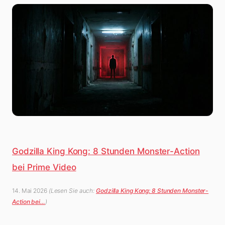
Godzilla King Kong: 8 Stunden Monster-Action
bei Prime Video
14. Mai 2026
(Lesen Sie auch:
Godzilla King Kong: 8 Stunden Monster-
Action bei…
)