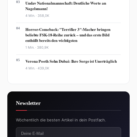
03
Undav Nationalmannschaft: Deutliche Worte an
Nagelsmann!
4 Min. ·
358,0K
04
Horror-Comeback: "Terrifier 3"-Macher bringen
beliebte FSK-18-Reihe zurück – und das erste Bild
enthüllt bereits den wichtigsten
1 Min. ·
380,9K
05
Verona Pooth Sohn Dubai: Ihre Sorge ist Unerträglich
4 Min. ·
439,0K
Newsletter
Wöchentlich die besten Artikel in dein Postfach.