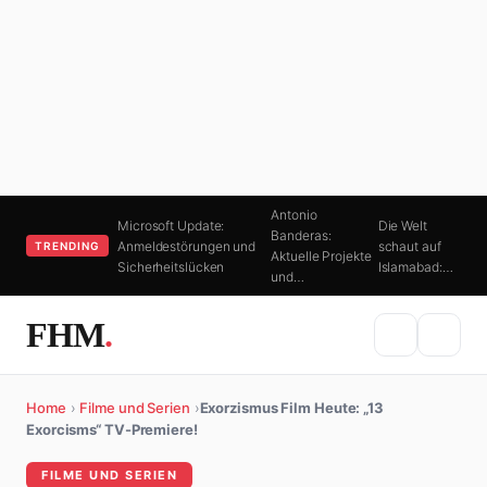
Antonio
Microsoft Update:
Die Welt
Banderas:
Anmeldestörungen und
schaut auf
TRENDING
Aktuelle Projekte
Sicherheitslücken
Islamabad:…
und…
FHM
.
Home
›
Filme und Serien
›
Exorzismus Film Heute: „13
Exorcisms“ TV-Premiere!
FILME UND SERIEN