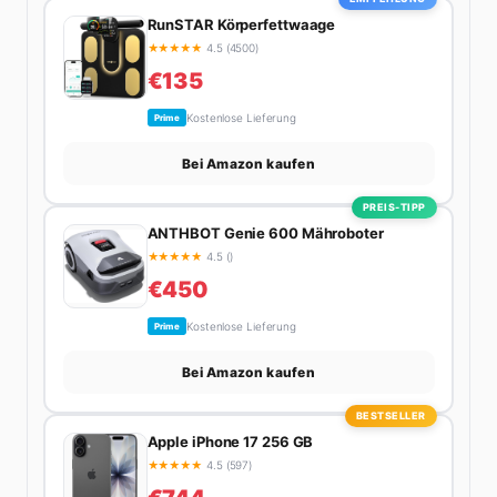
langweilige Wochenenden.
RunSTAR Körperfettwaage
★
★
★
★
★
4.5 (4500)
€135
Kostenlose Lieferung
Prime
Bei Amazon kaufen
PREIS-TIPP
ANTHBOT Genie 600 Mähroboter
★
★
★
★
★
4.5 ()
€450
Kostenlose Lieferung
Prime
Bei Amazon kaufen
BESTSELLER
Apple iPhone 17 256 GB
★
★
★
★
★
4.5 (597)