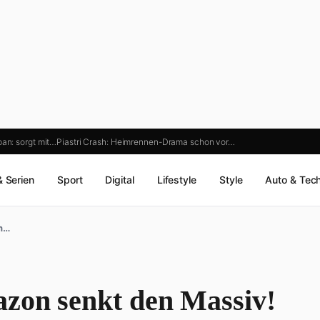
an: sorgt mit…
Piastri Crash: Heimrennen-Drama schon vor…
& Serien
Sport
Digital
Lifestyle
Style
Auto & Tec
en…
azon senkt den Massiv!