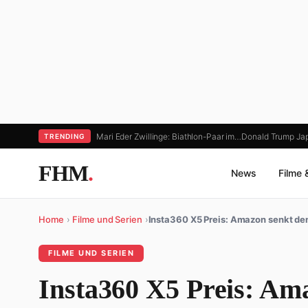
Mari Eder Zwillinge: Biathlon-Paar im…
Donald Trump Jap
TRENDING
FHM
.
News
Filme 
Home
›
Filme und Serien
›
Insta360 X5 Preis: Amazon senkt d
FILME UND SERIEN
Insta360 X5 Preis: Am