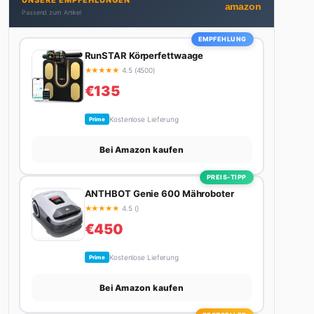
UNSERE EMPFEHLUNGEN
Autos schreibt, plant er den nächsten Abenteuer-
amazon
Passend zum Artikel
Trip – sei es ein Wochenende in den Bergen, eine
Motorradtour durch die Alpen oder der jährliche
EMPFEHLUNG
Campingtrip mit den Jungs. Sein Credo: Das Leben
RunSTAR Körperfettwaage
ist zu kurz für langweilige Wochenenden.
★
★
★
★
★
4.5 (4500)
€135
Kostenlose Lieferung
Prime
Bei Amazon kaufen
PREIS-TIPP
ANTHBOT Genie 600 Mähroboter
★
★
★
★
★
4.5 ()
€450
Kostenlose Lieferung
Prime
Bei Amazon kaufen