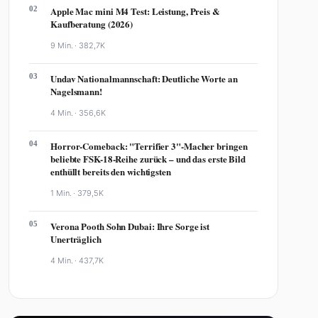
02
Apple Mac mini M4 Test: Leistung, Preis &
Kaufberatung (2026)
9 Min. ·
382,7K
03
Undav Nationalmannschaft: Deutliche Worte an
Nagelsmann!
4 Min. ·
356,6K
04
Horror-Comeback: "Terrifier 3"-Macher bringen
beliebte FSK-18-Reihe zurück – und das erste Bild
enthüllt bereits den wichtigsten
1 Min. ·
379,5K
05
Verona Pooth Sohn Dubai: Ihre Sorge ist
Unerträglich
4 Min. ·
437,7K