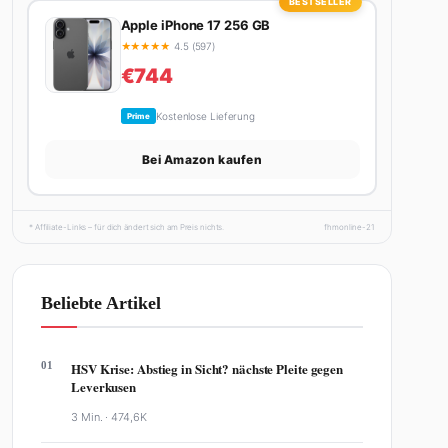
BESTSELLER
Apple iPhone 17 256 GB
★
★
★
★
★
4.5 (597)
€744
Kostenlose Lieferung
Prime
Bei Amazon kaufen
* Affiliate-Links – für dich ändert sich am Preis nichts.
fhmonline-21
Beliebte Artikel
01
HSV Krise: Abstieg in Sicht? nächste Pleite gegen
Leverkusen
3 Min. ·
474,6K