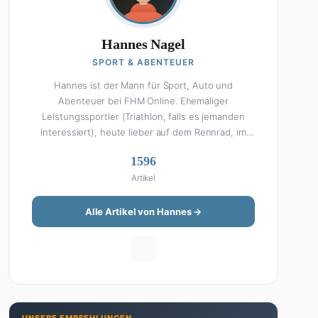
Hannes Nagel
SPORT & ABENTEUER
Hannes ist der Mann für Sport, Auto und
Abenteuer bei FHM Online. Ehemaliger
Leistungssportler (Triathlon, falls es jemanden
interessiert), heute lieber auf dem Rennrad, im
Fitnessstudio oder beim Kochen am Smoker. Sein
1596
Wissen über Sport ist enzyklopädisch: Egal ob
Artikel
Bundesliga-Analyse, Formel 1, UFC oder Olympia –
Hannes liefert fundierte Einschätzungen mit der
Leidenschaft eines echten Fans. Aber Sport ist
Alle Artikel von Hannes →
nur die halbe Miete: Hannes ist auch unser Auto-
Experte. Vom Elektro-SUV bis zum Oldtimer-
Projekt hat er alles schon gefahren, zerlegt oder
beides. Seine Roadtrip-Guides und Grillrezepte
gehören zu den beliebtesten Artikeln auf der
Seite. Wenn Hannes mal nicht über Sport oder