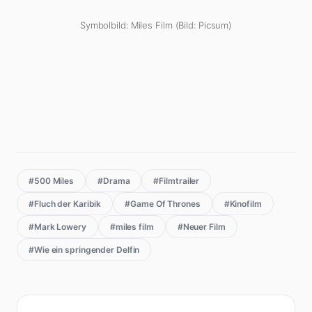
Symbolbild: Miles Film (Bild: Picsum)
#500 Miles
#Drama
#Filmtrailer
#Fluch der Karibik
#Game Of Thrones
#Kinofilm
#Mark Lowery
#miles film
#Neuer Film
#Wie ein springender Delfin