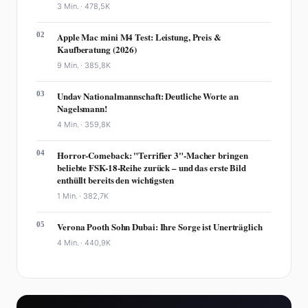
3 Min. ·
478,5K
02
Apple Mac mini M4 Test: Leistung, Preis &
Kaufberatung (2026)
9 Min. ·
385,8K
03
Undav Nationalmannschaft: Deutliche Worte an
Nagelsmann!
4 Min. ·
359,8K
04
Horror-Comeback: "Terrifier 3"-Macher bringen
beliebte FSK-18-Reihe zurück – und das erste Bild
enthüllt bereits den wichtigsten
1 Min. ·
382,7K
05
Verona Pooth Sohn Dubai: Ihre Sorge ist Unerträglich
4 Min. ·
440,9K