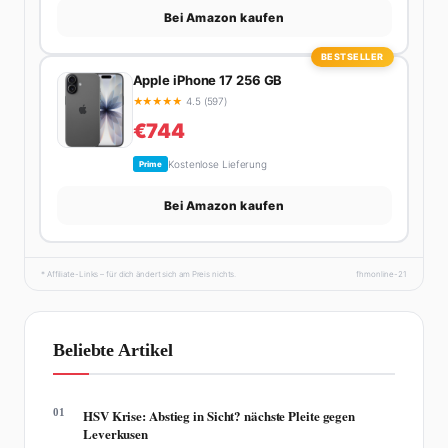
Bei Amazon kaufen
BESTSELLER
Apple iPhone 17 256 GB
★
★
★
★
★
4.5 (597)
€744
Kostenlose Lieferung
Prime
Bei Amazon kaufen
* Affiliate-Links – für dich ändert sich am Preis nichts.
fhmonline-21
Beliebte Artikel
01
HSV Krise: Abstieg in Sicht? nächste Pleite gegen
Leverkusen