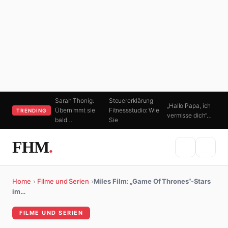
Sarah Thonig:
Steuererklärung
„Hallo Papa, ich
Übernimmt sie
Fitnessstudio: Wie
TRENDING
vermisse dich“…
bald…
Sie
FHM
.
Home
›
Filme und Serien
›
Miles Film: „Game Of Thrones“-Stars
im…
FILME UND SERIEN