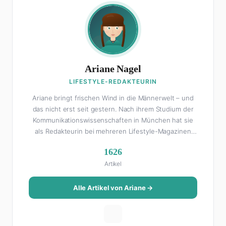
Ariane Nagel
LIFESTYLE-REDAKTEURIN
Ariane bringt frischen Wind in die Männerwelt – und
das nicht erst seit gestern. Nach ihrem Studium der
Kommunikationswissenschaften in München hat sie
als Redakteurin bei mehreren Lifestyle-Magazinen
gearbeitet, bevor sie zum FHM-Team gestoßen ist.
1626
Als Lifestyle-Redakteurin schreibt sie über alles, was
Artikel
das Leben schöner macht: von Interior Design und
Reise-Tipps über Food-Trends bis hin zu
Beziehungsratgebern, die auch Männer gerne lesen.
Alle Artikel von Ariane →
Ihre Geheimwaffe: Sie weiß genau, was Frauen an
Männern wirklich cool finden – und was absolut gar
nicht geht. Privat ist Ariane begeisterte Yoga-