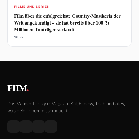
FILME UND SERIEN
Film über die erfolgreichste Country-Musikerin der
Welt angekündigt – sie hat bereits über 100 (!)
Millionen Tonträger verkauft
26,5K
FHM
.
Das Männer-Lifestyle-Magazin. Stil, Fitness, Tech und alles,
was dein Leben besser macht.