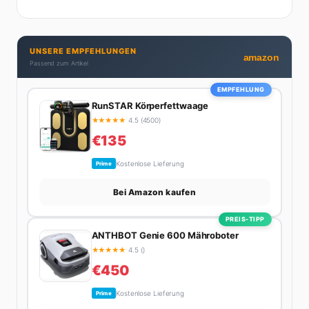
Praktizierende, Serien-Junkie (aktuell: alles auf
Netflix) und auf der ewigen Suche nach dem besten
Brunch-Spot der Stadt. Ihre Interior-Tipps basieren
UNSERE EMPFEHLUNGEN
auf echter Erfahrung – ihre Wohnung wurde schon
amazon
Passend zum Artikel
zweimal in Design-Blogs gefeatured.
EMPFEHLUNG
RunSTAR Körperfettwaage
★
★
★
★
★
4.5 (4500)
€135
Kostenlose Lieferung
Prime
Bei Amazon kaufen
PREIS-TIPP
ANTHBOT Genie 600 Mähroboter
★
★
★
★
★
4.5 ()
€450
Kostenlose Lieferung
Prime