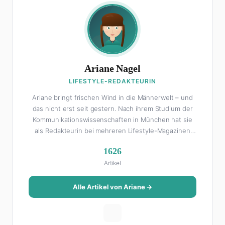
Ariane Nagel
LIFESTYLE-REDAKTEURIN
Ariane bringt frischen Wind in die Männerwelt – und
das nicht erst seit gestern. Nach ihrem Studium der
Kommunikationswissenschaften in München hat sie
als Redakteurin bei mehreren Lifestyle-Magazinen
gearbeitet, bevor sie zum FHM-Team gestoßen ist.
1626
Als Lifestyle-Redakteurin schreibt sie über alles, was
Artikel
das Leben schöner macht: von Interior Design und
Reise-Tipps über Food-Trends bis hin zu
Beziehungsratgebern, die auch Männer gerne lesen.
Alle Artikel von Ariane →
Ihre Geheimwaffe: Sie weiß genau, was Frauen an
Männern wirklich cool finden – und was absolut gar
nicht geht. Privat ist Ariane begeisterte Yoga-