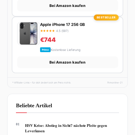
Bei Amazon kaufen
BESTSELLER
Apple iPhone 17 256 GB
★
★
★
★
★
4.5 (597)
€744
Kostenlose Lieferung
Prime
Bei Amazon kaufen
* Affiliate-Links – für dich ändert sich am Preis nichts.
fhmonline-21
Beliebte Artikel
01
HSV Krise: Abstieg in Sicht? nächste Pleite gegen
Leverkusen