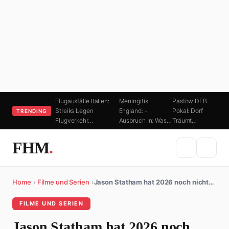
Flugausfälle Italien:
Meningitis
Pastow DFB
Streiks Legen
England: -
Pokal: Dorf
TRENDING
Flugverkehr…
Ausbruch in: Was…
Träumt…
FHM
.
Home
›
Filme und Serien
›
Jason Statham hat 2026 noch nicht…
FILME UND SERIEN
Jason Statham hat 2026 noch