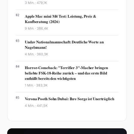
3 Min. ·
479,1K
02
Apple Mac mini M4 Test: Leistung, Preis &
Kaufberatung (2026)
9 Min. ·
386,4K
03
Undav Nationalmannschaft: Deutliche Worte an
Nagelsmann!
4 Min. ·
360,3K
04
Horror-Comeback: "Terrifier 3"-Macher bringen
beliebte FSK-18-Reihe zurück – und das erste Bild
enthüllt bereits den wichtigsten
1 Min. ·
383,3K
05
Verona Pooth Sohn Dubai: Ihre Sorge ist Unerträglich
4 Min. ·
441,5K