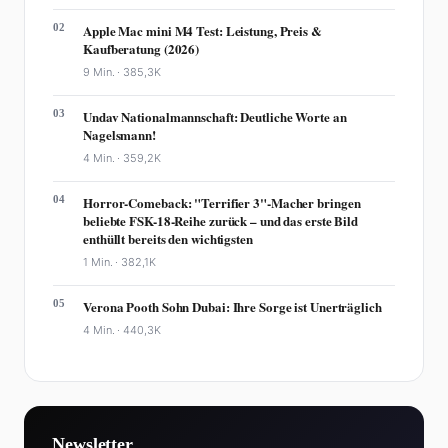
02
Apple Mac mini M4 Test: Leistung, Preis &
Kaufberatung (2026)
9 Min. ·
385,3K
03
Undav Nationalmannschaft: Deutliche Worte an
Nagelsmann!
4 Min. ·
359,2K
04
Horror-Comeback: "Terrifier 3"-Macher bringen
beliebte FSK-18-Reihe zurück – und das erste Bild
enthüllt bereits den wichtigsten
1 Min. ·
382,1K
05
Verona Pooth Sohn Dubai: Ihre Sorge ist Unerträglich
4 Min. ·
440,3K
Newsletter