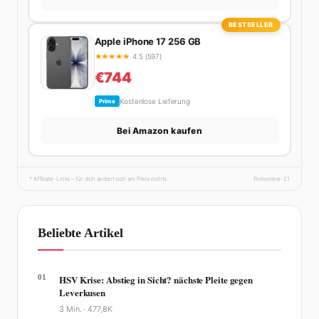
BESTSELLER
Apple iPhone 17 256 GB
★
★
★
★
★
4.5 (597)
€744
Kostenlose Lieferung
Prime
Bei Amazon kaufen
* Affiliate-Links – für dich ändert sich am Preis nichts.
fhmonline-21
Beliebte Artikel
01
HSV Krise: Abstieg in Sicht? nächste Pleite gegen
Leverkusen
3 Min. ·
477,8K