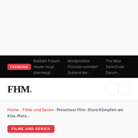
Biathlon Frauen
Mordprozess:
The Bear
Heute: Voigt
Polizistin schildert
Serie Ende:
TRENDING
überzeugt…
Zustand der…
Darum…
FHM
.
Home
›
Filme und Serien
›
Preschool Film: Stars Kämpfen um
Kita-Platz…
FILME UND SERIEN