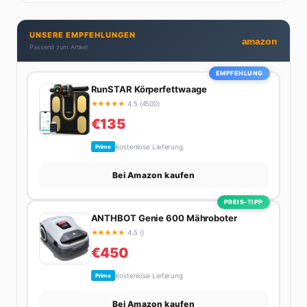
Produktivitäts-Hacks und die Frage, wie man Job und
Privatleben unter einen Hut bekommt. Privat ist sie
UNSERE EMPFEHLUNGEN
bekennende Kaffee-Süchtige (3+ Tassen am Tag,
amazon
Passend zum Artikel
Minimum), Podcast-Hörerin und verbringt ihre
Wochenenden am liebsten in der Natur oder auf dem
EMPFEHLUNG
nächsten Flohmarkt.
RunSTAR Körperfettwaage
★
★
★
★
★
4.5 (4500)
€135
Kostenlose Lieferung
Prime
Bei Amazon kaufen
PREIS-TIPP
ANTHBOT Genie 600 Mähroboter
★
★
★
★
★
4.5 ()
€450
Kostenlose Lieferung
Prime
Bei Amazon kaufen