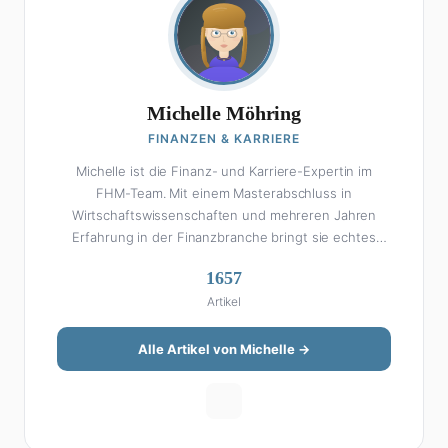
Michelle Möhring
FINANZEN & KARRIERE
Michelle ist die Finanz- und Karriere-Expertin im
FHM-Team. Mit einem Masterabschluss in
Wirtschaftswissenschaften und mehreren Jahren
Erfahrung in der Finanzbranche bringt sie echtes
Fachwissen in ihre Artikel ein. Aber keine Sorge: Bei
1657
Michelle klingt Altersvorsorge nicht wie eine
Artikel
Steuererklärung. Ihre Stärke liegt darin, komplexe
Finanzthemen so aufzubereiten, dass sie jeder
versteht – ohne Fachchinesisch, dafür mit konkreten
Alle Artikel von Michelle →
Tipps zum Umsetzen. Von ETF-Strategien über
Gehaltsverhandlungen bis hin zu Steuertricks:
Michelle hat den Durchblick und teilt ihn gerne.
Außerdem schreibt sie über Karriere-Themen,