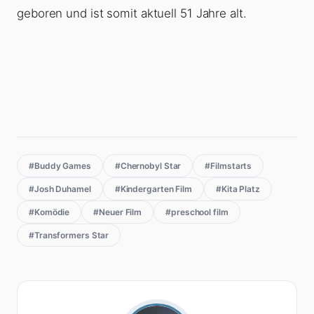
geboren und ist somit aktuell 51 Jahre alt.
#Buddy Games
#Chernobyl Star
#Filmstarts
#Josh Duhamel
#Kindergarten Film
#Kita Platz
#Komödie
#Neuer Film
#preschool film
#Transformers Star