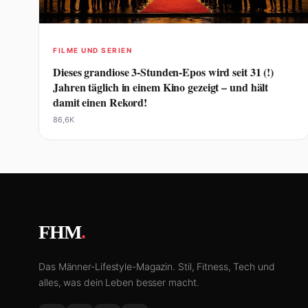
FILME UND SERIEN
Dieses grandiose 3-Stunden-Epos wird seit 31 (!)
Jahren täglich in einem Kino gezeigt – und hält
damit einen Rekord!
86,6K
FHM
.
Das Männer-Lifestyle-Magazin. Stil, Fitness, Tech und
alles, was dein Leben besser macht.