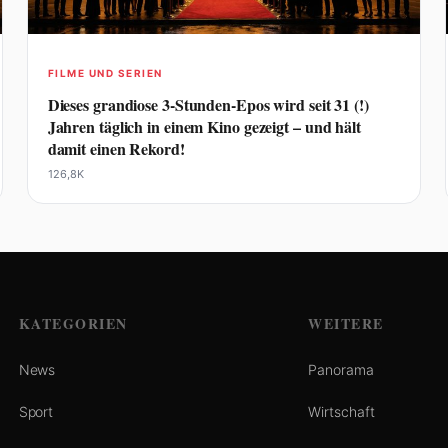
FILME UND SERIEN
Dieses grandiose 3-Stunden-Epos wird seit 31 (!)
Jahren täglich in einem Kino gezeigt – und hält
damit einen Rekord!
126,8K
KATEGORIEN
WEITERE
News
Panorama
Sport
Wirtschaft