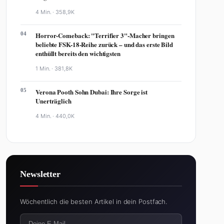
4 Min. ·
358,9K
04
Horror-Comeback: "Terrifier 3"-Macher bringen
beliebte FSK-18-Reihe zurück – und das erste Bild
enthüllt bereits den wichtigsten
1 Min. ·
381,8K
05
Verona Pooth Sohn Dubai: Ihre Sorge ist
Unerträglich
4 Min. ·
440,0K
Newsletter
Wöchentlich die besten Artikel in dein Postfach.