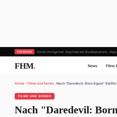
Stefan Horngacher: Abschied des Bundestrainers…
Hipp
TRENDING
FHM
.
News
Filme 
Home
›
Filme und Serien
›
Nach "Daredevil: Born Again" Staffel
FILME UND SERIEN
Nach "Daredevil: Born 