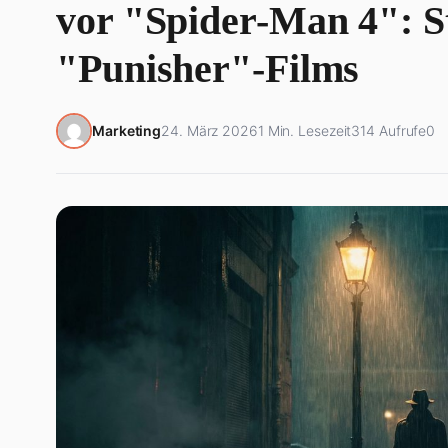
vor "Spider-Man 4": St
"Punisher"-Films
Marketing
24. März 2026
1 Min. Lesezeit
314 Aufrufe
0