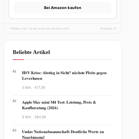
Bei Amazon kaufen
* Affiliate-Links – für dich ändert sich am Preis nichts.
fhmonline-21
Beliebte Artikel
01
HSV Krise: Abstieg in Sicht? nächste Pleite gegen
Leverkusen
3 Min. ·
477,3K
02
Apple Mac mini M4 Test: Leistung, Preis &
Kaufberatung (2026)
9 Min. ·
384,9K
03
Undav Nationalmannschaft: Deutliche Worte an
Nagelsmann!