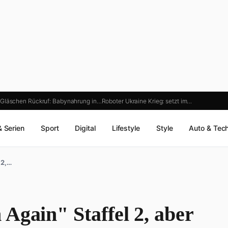
 Gläschen Rückruf: Babynahrung in…
Roboter Ukraine Krieg: setzt im…
& Serien
Sport
Digital
Lifestyle
Style
Auto & Tec
 2,…
Again" Staffel 2, aber