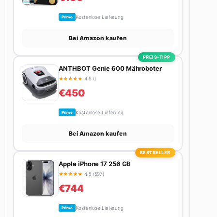
Kostenlose Lieferung
Prime
Bei Amazon kaufen
PREIS-TIPP
ANTHBOT Genie 600 Mähroboter
★
★
★
★
★
4.5 ()
€450
Kostenlose Lieferung
Prime
Bei Amazon kaufen
BESTSELLER
Apple iPhone 17 256 GB
★
★
★
★
★
4.5 (597)
€744
Kostenlose Lieferung
Prime