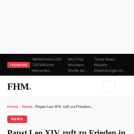
Wetterchaos USA:
Mcu Flop
Trump News:
200 Millionen
Inhumans:
Aktuelle
TRENDING
Menschen…
Wurde der…
Entwicklungen im…
FHM
.
Home
›
News
›
Papst Leo XIV. ruft zu Frieden…
NEWS
Papst Leo XIV. ruft zu Frieden in