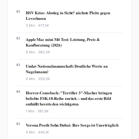
01
HSV Krise: Abstieg in Sicht? nächste Pleite gegen
Leverkusen
3 Min. ·
477,5K
02
Apple Mac mini M4 Test: Leistung, Preis &
Kaufberatung (2026)
9 Min. ·
385,0K
03
Undav Nationalmannschaft: Deutliche Worte an
Nagelsmann!
4 Min. ·
359,0K
04
Horror-Comeback: "Terrifier 3"-Macher bringen
beliebte FSK-18-Reihe zurück – und das erste Bild
enthüllt bereits den wichtigsten
1 Min. ·
381,9K
05
Verona Pooth Sohn Dubai: Ihre Sorge ist Unerträglich
4 Min. ·
440,1K