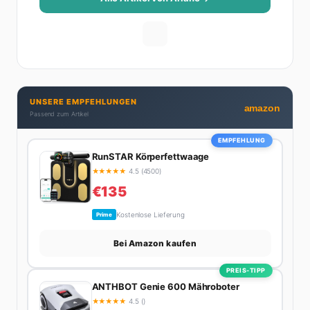
Ihre Geheimwaffe: Sie weiß genau, was Frauen an
Männern wirklich cool finden – und was absolut gar
nicht geht. Privat ist Ariane begeisterte Yoga-
Praktizierende, Serien-Junkie (aktuell: alles auf
Netflix) und auf der ewigen Suche nach dem besten
Brunch-Spot der Stadt. Ihre Interior-Tipps basieren
UNSERE EMPFEHLUNGEN
auf echter Erfahrung – ihre Wohnung wurde schon
amazon
Passend zum Artikel
zweimal in Design-Blogs gefeatured.
EMPFEHLUNG
RunSTAR Körperfettwaage
★
★
★
★
★
4.5 (4500)
€135
Kostenlose Lieferung
Prime
Bei Amazon kaufen
PREIS-TIPP
ANTHBOT Genie 600 Mähroboter
★
★
★
★
★
4.5 ()