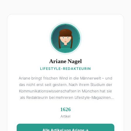
Ariane Nagel
LIFESTYLE-REDAKTEURIN
Ariane bringt frischen Wind in die Männerwelt – und
das nicht erst seit gestern. Nach ihrem Studium der
Kommunikationswissenschaften in München hat sie
als Redakteurin bei mehreren Lifestyle-Magazinen
gearbeitet, bevor sie zum FHM-Team gestoßen ist.
1626
Als Lifestyle-Redakteurin schreibt sie über alles, was
Artikel
das Leben schöner macht: von Interior Design und
Reise-Tipps über Food-Trends bis hin zu
Beziehungsratgebern, die auch Männer gerne lesen.
Alle Artikel von Ariane →