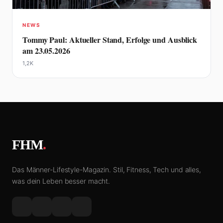
NEWS
Tommy Paul: Aktueller Stand, Erfolge und Ausblick
am 23.05.2026
1,2K
FHM
.
Das Männer-Lifestyle-Magazin. Stil, Fitness, Tech und alles,
was dein Leben besser macht.