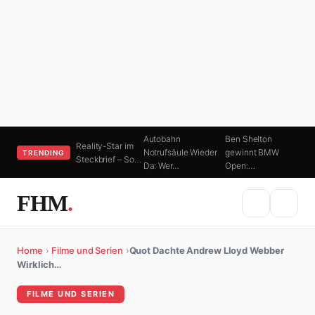
Autobahn
Ben Shelton
Reality-Star im
Notrufsäule Wieder
gewinnt BMW
TRENDING
Steckbrief – So…
Da: Wer…
Open:…
FHM
.
Home
›
Filme und Serien
›
Quot Dachte Andrew Lloyd Webber
Wirklich…
FILME UND SERIEN