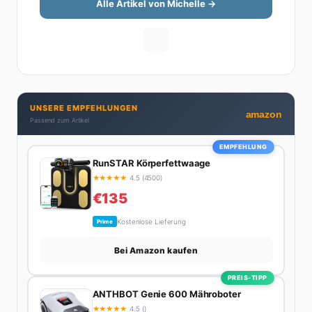
versteht – ohne Fachchinesisch, dafür mit konkreten
Alle Artikel von Michelle →
Tipps zum Umsetzen. Von ETF-Strategien über
Gehaltsverhandlungen bis hin zu Steuertricks:
Michelle hat den Durchblick und teilt ihn gerne.
Außerdem schreibt sie über Karriere-Themen,
Produktivitäts-Hacks und die Frage, wie man Job und
Privatleben unter einen Hut bekommt. Privat ist sie
UNSERE EMPFEHLUNGEN
bekennende Kaffee-Süchtige (3+ Tassen am Tag,
amazon
Passend zum Artikel
Minimum), Podcast-Hörerin und verbringt ihre
Wochenenden am liebsten in der Natur oder auf dem
EMPFEHLUNG
nächsten Flohmarkt.
RunSTAR Körperfettwaage
★
★
★
★
★
4.5 (4500)
€135
Kostenlose Lieferung
Prime
Bei Amazon kaufen
PREIS-TIPP
ANTHBOT Genie 600 Mähroboter
★
★
★
★
★
4.5 ()