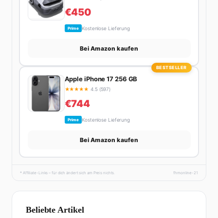
€450
Kostenlose Lieferung
Prime
Bei Amazon kaufen
BESTSELLER
Apple iPhone 17 256 GB
★
★
★
★
★
4.5 (597)
€744
Kostenlose Lieferung
Prime
Bei Amazon kaufen
* Affiliate-Links – für dich ändert sich am Preis nichts.
fhmonline-21
Beliebte Artikel