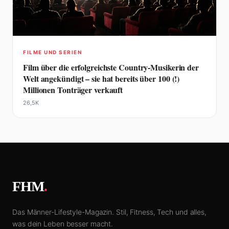
FILME UND SERIEN
Film über die erfolgreichste Country-Musikerin der
Welt angekündigt – sie hat bereits über 100 (!)
Millionen Tonträger verkauft
26,5K
FHM
.
Das Männer-Lifestyle-Magazin. Stil, Fitness, Tech und alles,
was dein Leben besser macht.