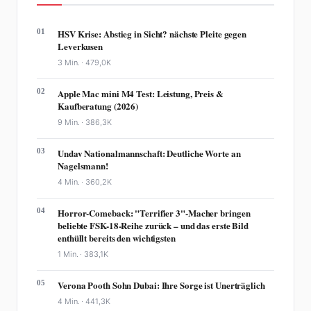
01
HSV Krise: Abstieg in Sicht? nächste Pleite gegen
Leverkusen
3 Min. ·
479,0K
02
Apple Mac mini M4 Test: Leistung, Preis &
Kaufberatung (2026)
9 Min. ·
386,3K
03
Undav Nationalmannschaft: Deutliche Worte an
Nagelsmann!
4 Min. ·
360,2K
04
Horror-Comeback: "Terrifier 3"-Macher bringen
beliebte FSK-18-Reihe zurück – und das erste Bild
enthüllt bereits den wichtigsten
1 Min. ·
383,1K
05
Verona Pooth Sohn Dubai: Ihre Sorge ist Unerträglich
4 Min. ·
441,3K