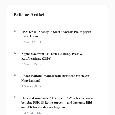
Beliebte Artikel
01
HSV Krise: Abstieg in Sicht? nächste Pleite gegen
Leverkusen
3 Min. ·
478,3K
02
Apple Mac mini M4 Test: Leistung, Preis &
Kaufberatung (2026)
9 Min. ·
385,6K
03
Undav Nationalmannschaft: Deutliche Worte an
Nagelsmann!
4 Min. ·
359,6K
04
Horror-Comeback: "Terrifier 3"-Macher bringen
beliebte FSK-18-Reihe zurück – und das erste Bild
enthüllt bereits den wichtigsten
1 Min. ·
382,5K