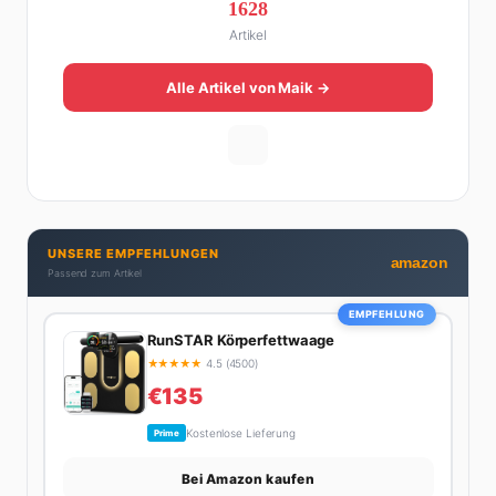
1628
Online zu einer der führenden Männer-Lifestyle-
Artikel
Plattformen im deutschsprachigen Raum aufgebaut.
Sein Weg dahin war alles andere als geradlinig: Die
eine Hälfte seines Lebens stand er in der
Alle Artikel von Maik →
Gastronomie – mit allem, was dazugehört. Die andere
Hälfte hat er sich tief in die Welt des SEO und
digitalen Contents vergraben. Diese Mischung aus
Menschenkenntnis und Online-Know-how macht
seine Artikel aus: direkt, unterhaltsam und immer nah
dran. Wenn Maik nicht gerade den heißesten Tratsch
UNSERE EMPFEHLUNGEN
aus der Promi-Welt aufspürt oder die besten
amazon
Passend zum Artikel
Lifestyle-Empfehlungen zusammenstellt, findet man
ihn beim Wandern in den Schweizer Alpen, am Grill
EMPFEHLUNG
mit Freunden oder auf der Suche nach dem
RunSTAR Körperfettwaage
perfekten Espresso. Sein Motto: Lieber einmal richtig
★
★
★
★
★
4.5 (4500)
als zehnmal halb.
€135
Kostenlose Lieferung
Prime
Bei Amazon kaufen