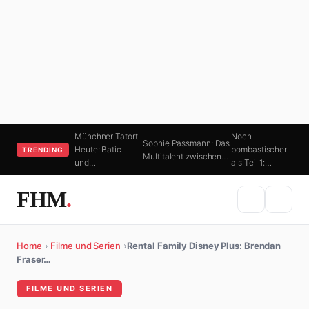
Münchner Tatort
Noch
Sophie Passmann: Das
Heute: Batic
bombastischer
TRENDING
Multitalent zwischen…
und…
als Teil 1:…
FHM
.
Home
›
Filme und Serien
›
Rental Family Disney Plus: Brendan
Fraser…
FILME UND SERIEN