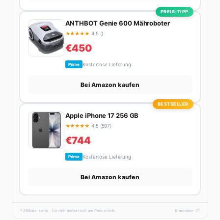
PREIS-TIPP
ANTHBOT Genie 600 Mähroboter
★
★
★
★
★
4.5 ()
€450
Kostenlose Lieferung
Prime
Bei Amazon kaufen
BESTSELLER
Apple iPhone 17 256 GB
★
★
★
★
★
4.5 (597)
€744
Kostenlose Lieferung
Prime
Bei Amazon kaufen
* Affiliate-Links – für dich ändert sich am Preis nichts.
fhmonline-21