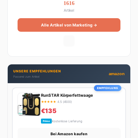
1616
Artikel
Alle Artikel von Marketing →
UNSERE EMPFEHLUNGEN
amazon
Passend zum Artikel
EMPFEHLUNG
RunSTAR Körperfettwaage
★
★
★
★
★
4.5 (4500)
€135
Kostenlose Lieferung
Prime
Bei Amazon kaufen