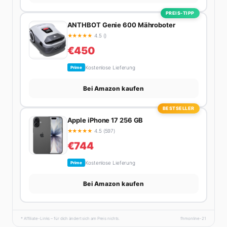
PREIS-TIPP
ANTHBOT Genie 600 Mähroboter
★
★
★
★
★
4.5 ()
€450
Kostenlose Lieferung
Prime
Bei Amazon kaufen
BESTSELLER
Apple iPhone 17 256 GB
★
★
★
★
★
4.5 (597)
€744
Kostenlose Lieferung
Prime
Bei Amazon kaufen
* Affiliate-Links – für dich ändert sich am Preis nichts.
fhmonline-21