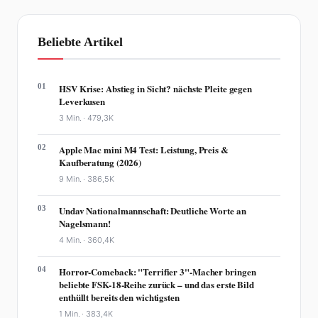
Beliebte Artikel
01
HSV Krise: Abstieg in Sicht? nächste Pleite gegen
Leverkusen
3 Min. ·
479,3K
02
Apple Mac mini M4 Test: Leistung, Preis &
Kaufberatung (2026)
9 Min. ·
386,5K
03
Undav Nationalmannschaft: Deutliche Worte an
Nagelsmann!
4 Min. ·
360,4K
04
Horror-Comeback: "Terrifier 3"-Macher bringen
beliebte FSK-18-Reihe zurück – und das erste Bild
enthüllt bereits den wichtigsten
1 Min. ·
383,4K