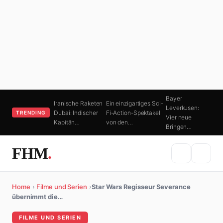
Bayer
Iranische Raketen
Ein einzigartiges Sci-
Leverkusen:
Dubai: Indischer
Fi-Action-Spektakel
TRENDING
Vier neue
Kapitän…
von den…
Bringen…
FHM
.
Home
›
Filme und Serien
›
Star Wars Regisseur Severance
übernimmt die…
FILME UND SERIEN