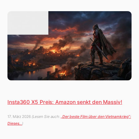
Insta360 X5 Preis: Amazon senkt den Massiv!
17. März 2026
(Lesen Sie auch:
„Der beste Film über den Vietnamkrieg“:
Dieses…
)