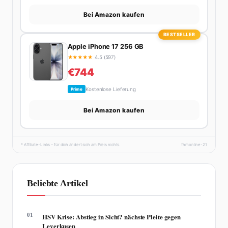
Bei Amazon kaufen
BESTSELLER
Apple iPhone 17 256 GB
★
★
★
★
★
4.5 (597)
€744
Kostenlose Lieferung
Prime
Bei Amazon kaufen
* Affiliate-Links – für dich ändert sich am Preis nichts.
fhmonline-21
Beliebte Artikel
01
HSV Krise: Abstieg in Sicht? nächste Pleite gegen
Leverkusen