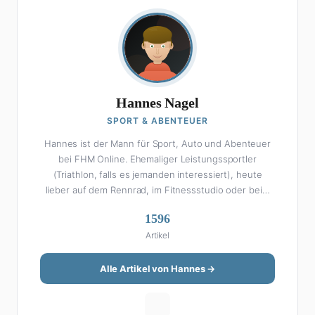
Hannes Nagel
SPORT & ABENTEUER
Hannes ist der Mann für Sport, Auto und Abenteuer
bei FHM Online. Ehemaliger Leistungssportler
(Triathlon, falls es jemanden interessiert), heute
lieber auf dem Rennrad, im Fitnessstudio oder beim
Kochen am Smoker. Sein Wissen über Sport ist
1596
enzyklopädisch: Egal ob Bundesliga-Analyse, Formel 1,
Artikel
UFC oder Olympia – Hannes liefert fundierte
Einschätzungen mit der Leidenschaft eines echten
Fans. Aber Sport ist nur die halbe Miete: Hannes ist
Alle Artikel von Hannes →
auch unser Auto-Experte. Vom Elektro-SUV bis zum
Oldtimer-Projekt hat er alles schon gefahren, zerlegt
oder beides. Seine Roadtrip-Guides und Grillrezepte