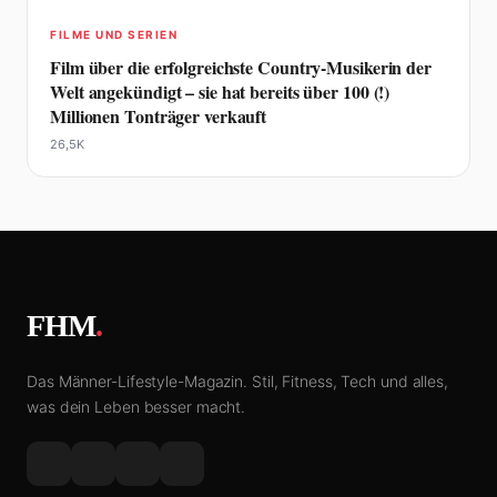
FILME UND SERIEN
Film über die erfolgreichste Country-Musikerin der
Welt angekündigt – sie hat bereits über 100 (!)
Millionen Tonträger verkauft
26,5K
FHM
.
Das Männer-Lifestyle-Magazin. Stil, Fitness, Tech und alles,
was dein Leben besser macht.