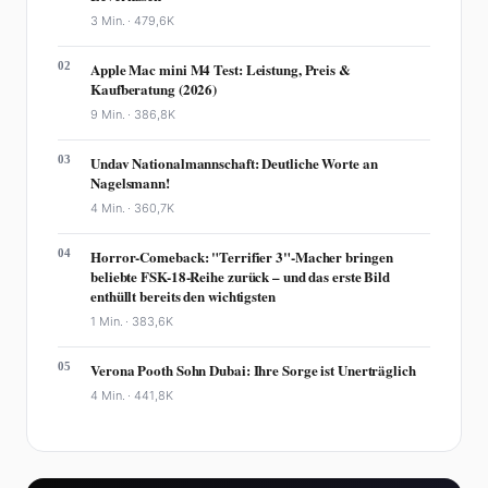
3 Min. ·
479,6K
02
Apple Mac mini M4 Test: Leistung, Preis &
Kaufberatung (2026)
9 Min. ·
386,8K
03
Undav Nationalmannschaft: Deutliche Worte an
Nagelsmann!
4 Min. ·
360,7K
04
Horror-Comeback: "Terrifier 3"-Macher bringen
beliebte FSK-18-Reihe zurück – und das erste Bild
enthüllt bereits den wichtigsten
1 Min. ·
383,6K
05
Verona Pooth Sohn Dubai: Ihre Sorge ist Unerträglich
4 Min. ·
441,8K