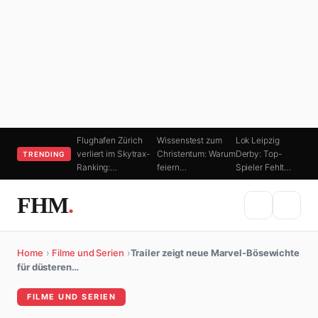
Flughafen Zürich
Wissenstest zum
Lok Leipzig
verliert im Skytrax-
Christentum: Warum
Derby: Top-
TRENDING
Ranking:…
feiern…
Spieler Fehlt…
FHM
.
Home
›
Filme und Serien
›
Trailer zeigt neue Marvel-Bösewichte
für düsteren…
FILME UND SERIEN