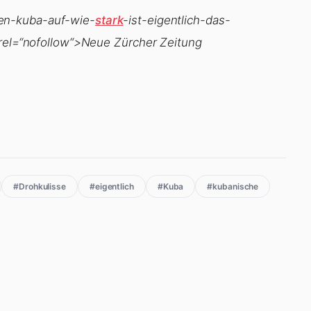
en-kuba-auf-wie-
stark
-ist-eigentlich-das-
 rel=“nofollow“>Neue Zürcher Zeitung
#Drohkulisse
#eigentlich
#Kuba
#kubanische