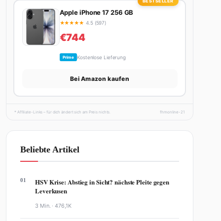
BESTSELLER
Apple iPhone 17 256 GB
★
★
★
★
★
4.5 (597)
€744
Kostenlose Lieferung
Prime
Bei Amazon kaufen
* Affiliate-Links – für dich ändert sich am Preis nichts.
fhmonline-21
Beliebte Artikel
01
HSV Krise: Abstieg in Sicht? nächste Pleite gegen
Leverkusen
3 Min. ·
476,1K