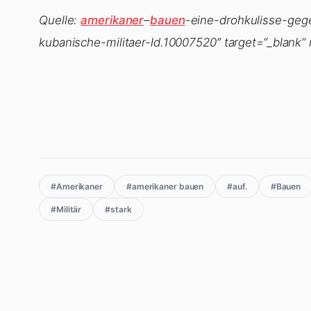
Quelle:
amerikaner
–
bauen
-eine-drohkulisse-geg
kubanische-militaer-ld.10007520″ target=“_blank“
#Amerikaner
#amerikaner bauen
#auf.
#Bauen
#Militär
#stark