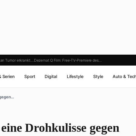
 an Tumor erkrankt:…
Dezernat Q Film: Free-TV-Premiere des…
& Serien
Sport
Digital
Lifestyle
Style
Auto & Tec
 gegen…
eine Drohkulisse gegen