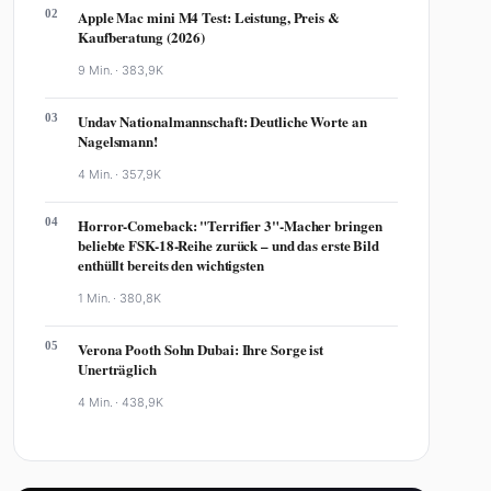
02
Apple Mac mini M4 Test: Leistung, Preis &
Kaufberatung (2026)
9 Min. ·
383,9K
03
Undav Nationalmannschaft: Deutliche Worte an
Nagelsmann!
4 Min. ·
357,9K
04
Horror-Comeback: "Terrifier 3"-Macher bringen
beliebte FSK-18-Reihe zurück – und das erste Bild
enthüllt bereits den wichtigsten
1 Min. ·
380,8K
05
Verona Pooth Sohn Dubai: Ihre Sorge ist
Unerträglich
4 Min. ·
438,9K