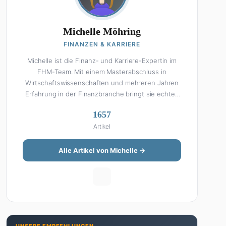
Michelle Möhring
FINANZEN & KARRIERE
Michelle ist die Finanz- und Karriere-Expertin im
FHM-Team. Mit einem Masterabschluss in
Wirtschaftswissenschaften und mehreren Jahren
Erfahrung in der Finanzbranche bringt sie echtes
Fachwissen in ihre Artikel ein. Aber keine Sorge:
1657
Bei Michelle klingt Altersvorsorge nicht wie eine
Artikel
Steuererklärung. Ihre Stärke liegt darin, komplexe
Finanzthemen so aufzubereiten, dass sie jeder
versteht – ohne Fachchinesisch, dafür mit
Alle Artikel von Michelle →
konkreten Tipps zum Umsetzen. Von ETF-
Strategien über Gehaltsverhandlungen bis hin zu
Steuertricks: Michelle hat den Durchblick und teilt
ihn gerne. Außerdem schreibt sie über Karriere-
Themen, Produktivitäts-Hacks und die Frage, wie
man Job und Privatleben unter einen Hut