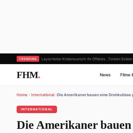
Leyla Heiter Kinderwunsch: Ihr Offenes…
Torsten Sträter
TRENDING
FHM
.
News
Filme 
Home
›
International
›
Die Amerikaner bauen eine Drohkulisse
INTERNATIONAL
Die Amerikaner bauen 