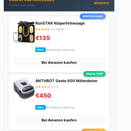
UNSERE EMPFEHLUNGEN
bekommt. Privat ist sie bekennende Kaffee-
amazon
Passend zum Artikel
Süchtige (3+ Tassen am Tag, Minimum), Podcast-
Hörerin und verbringt ihre Wochenenden am
EMPFEHLUNG
liebsten in der Natur oder auf dem nächsten
RunSTAR Körperfettwaage
Flohmarkt.
★
★
★
★
★
4.5 (4500)
€135
Kostenlose Lieferung
Prime
Bei Amazon kaufen
PREIS-TIPP
ANTHBOT Genie 600 Mähroboter
★
★
★
★
★
4.5 ()
€450
Kostenlose Lieferung
Prime
Bei Amazon kaufen