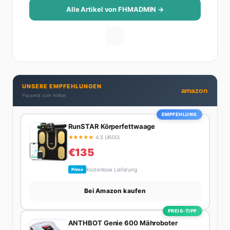
Alle Artikel von FHMADMIN →
UNSERE EMPFEHLUNGEN
amazon
Passend zum Artikel
EMPFEHLUNG
RunSTAR Körperfettwaage
★
★
★
★
★
4.5 (4500)
€135
Kostenlose Lieferung
Prime
Bei Amazon kaufen
PREIS-TIPP
ANTHBOT Genie 600 Mähroboter