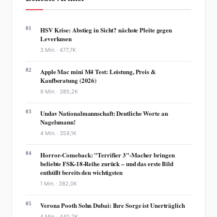
01
HSV Krise: Abstieg in Sicht? nächste Pleite gegen
Leverkusen
3 Min. ·
477,7K
02
Apple Mac mini M4 Test: Leistung, Preis &
Kaufberatung (2026)
9 Min. ·
385,2K
03
Undav Nationalmannschaft: Deutliche Worte an
Nagelsmann!
4 Min. ·
359,1K
04
Horror-Comeback: "Terrifier 3"-Macher bringen
beliebte FSK-18-Reihe zurück – und das erste Bild
enthüllt bereits den wichtigsten
1 Min. ·
382,0K
05
Verona Pooth Sohn Dubai: Ihre Sorge ist Unerträglich
4 Min. ·
440,2K