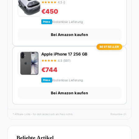
★
★
★
★
★
4.5 ()
€450
Kostenlose Lieferung
Prime
Bei Amazon kaufen
BESTSELLER
Apple iPhone 17 256 GB
★
★
★
★
★
4.5 (597)
€744
Kostenlose Lieferung
Prime
Bei Amazon kaufen
* Affiliate-Links – für dich ändert sich am Preis nichts.
fhmonline-21
Beliebte Artikel