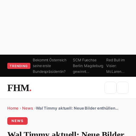
Bekommt Österreich
SCM Fuechse
Red Bull im
seine erste
Berlin: Magdeburg
Visier:
TRENDING
Bundespräsidentin?
gewinnt…
McLaren…
FHM
.
Home
›
News
›
Wal Timmy aktuell: Neue Bilder enthüllen…
NEWS
Wal Timmy aktuell: Neue Bilder