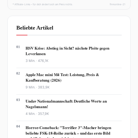
* Affiliate-Links – für dich ändert sich am Preis nichts.
fhmonline-21
Beliebte Artikel
01
HSV Krise: Abstieg in Sicht? nächste Pleite gegen
Leverkusen
3 Min. ·
476,1K
02
Apple Mac mini M4 Test: Leistung, Preis &
Kaufberatung (2026)
9 Min. ·
383,9K
03
Undav Nationalmannschaft: Deutliche Worte an
Nagelsmann!
4 Min. ·
357,9K
04
Horror-Comeback: "Terrifier 3"-Macher bringen
beliebte FSK-18-Reihe zurück – und das erste Bild