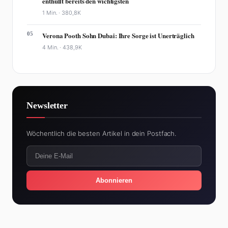
enthüllt bereits den wichtigsten
1 Min. ·
380,8K
05
Verona Pooth Sohn Dubai: Ihre Sorge ist Unerträglich
4 Min. ·
438,9K
Newsletter
Wöchentlich die besten Artikel in dein Postfach.
Abonnieren