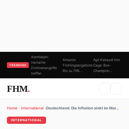
Azerbaijan:
Amazon
Agit Kabayel Iron
Iranische
Frühlingsangebote:
Cage: Box-
TRENDING
Drohnenangriffe
Bis zu 70%…
Champion…
treffen
FHM
.
Home
›
International
›
Deutschland: Die Inflation sinkt im Mai…
INTERNATIONAL