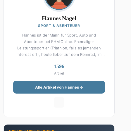
Hannes Nagel
SPORT & ABENTEUER
Hannes ist der Mann für Sport, Auto und
Abenteuer bei FHM Online. Ehemaliger
Leistungssportler (Triathlon, falls es jemanden
interessiert), heute lieber auf dem Rennrad, im
Fitnessstudio oder beim Kochen am Smoker. Sein
1596
Wissen über Sport ist enzyklopädisch: Egal ob
Artikel
Bundesliga-Analyse, Formel 1, UFC oder Olympia –
Hannes liefert fundierte Einschätzungen mit der
Leidenschaft eines echten Fans. Aber Sport ist
Alle Artikel von Hannes →
nur die halbe Miete: Hannes ist auch unser Auto-
Experte. Vom Elektro-SUV bis zum Oldtimer-
Projekt hat er alles schon gefahren, zerlegt oder
beides. Seine Roadtrip-Guides und Grillrezepte
gehören zu den beliebtesten Artikeln auf der
Seite. Wenn Hannes mal nicht über Sport oder