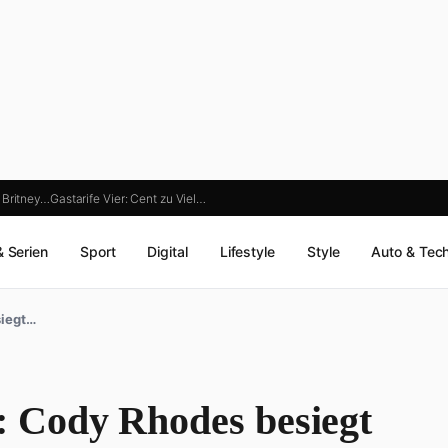
 Britney…
Gastarife Vier: Cent zu Viel…
& Serien
Sport
Digital
Lifestyle
Style
Auto & Tec
iegt…
Cody Rhodes besiegt