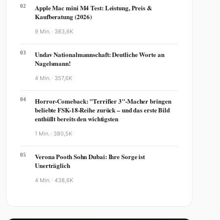
02
Apple Mac mini M4 Test: Leistung, Preis &
Kaufberatung (2026)
9 Min. ·
383,6K
03
Undav Nationalmannschaft: Deutliche Worte an
Nagelsmann!
4 Min. ·
357,6K
04
Horror-Comeback: "Terrifier 3"-Macher bringen
beliebte FSK-18-Reihe zurück – und das erste Bild
enthüllt bereits den wichtigsten
1 Min. ·
380,5K
05
Verona Pooth Sohn Dubai: Ihre Sorge ist
Unerträglich
4 Min. ·
438,6K