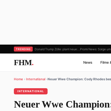
Donald Trump Zölle: plant neue:…
Promi News: Sorge um
TRENDING
FHM
.
News
Filme 
Home
›
International
›
Neuer Wwe Champion: Cody Rhodes bes
INTERNATIONAL
Neuer Wwe Champion: 