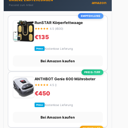
UNSERE EMPFEHLUNGEN
Autos schreibt, plant er den nächsten Abenteuer-
amazon
Passend zum Artikel
Trip – sei es ein Wochenende in den Bergen, eine
Motorradtour durch die Alpen oder der jährliche
EMPFEHLUNG
Campingtrip mit den Jungs. Sein Credo: Das Leben
RunSTAR Körperfettwaage
ist zu kurz für langweilige Wochenenden.
★
★
★
★
★
4.5 (4500)
€135
Kostenlose Lieferung
Prime
Bei Amazon kaufen
PREIS-TIPP
ANTHBOT Genie 600 Mähroboter
★
★
★
★
★
4.5 ()
€450
Kostenlose Lieferung
Prime
Bei Amazon kaufen