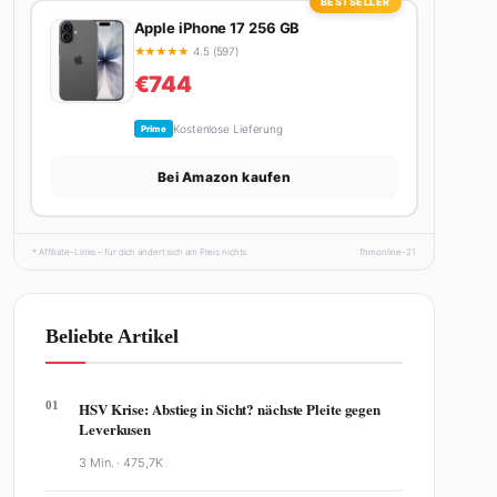
BESTSELLER
Apple iPhone 17 256 GB
★
★
★
★
★
4.5 (597)
€744
Kostenlose Lieferung
Prime
Bei Amazon kaufen
* Affiliate-Links – für dich ändert sich am Preis nichts.
fhmonline-21
Beliebte Artikel
01
HSV Krise: Abstieg in Sicht? nächste Pleite gegen
Leverkusen
3 Min. ·
475,7K