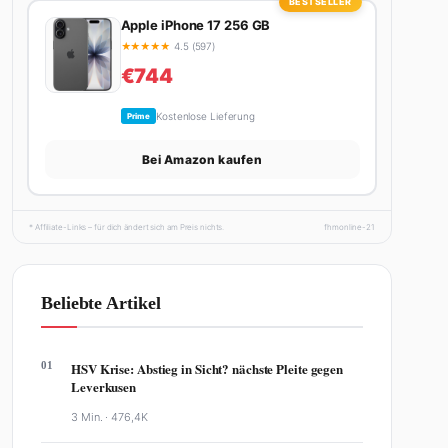
BESTSELLER
Apple iPhone 17 256 GB
★
★
★
★
★
4.5 (597)
€744
Kostenlose Lieferung
Prime
Bei Amazon kaufen
* Affiliate-Links – für dich ändert sich am Preis nichts.
fhmonline-21
Beliebte Artikel
01
HSV Krise: Abstieg in Sicht? nächste Pleite gegen
Leverkusen
3 Min. ·
476,4K