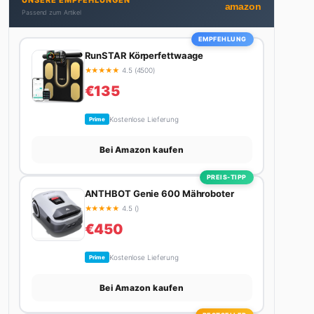
UNSERE EMPFEHLUNGEN
Autos schreibt, plant er den nächsten Abenteuer-
amazon
Passend zum Artikel
Trip – sei es ein Wochenende in den Bergen, eine
Motorradtour durch die Alpen oder der jährliche
EMPFEHLUNG
Campingtrip mit den Jungs. Sein Credo: Das Leben
RunSTAR Körperfettwaage
ist zu kurz für langweilige Wochenenden.
★
★
★
★
★
4.5 (4500)
€135
Kostenlose Lieferung
Prime
Bei Amazon kaufen
PREIS-TIPP
ANTHBOT Genie 600 Mähroboter
★
★
★
★
★
4.5 ()
€450
Kostenlose Lieferung
Prime
Bei Amazon kaufen