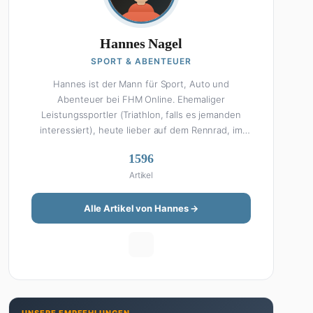
Hannes Nagel
SPORT & ABENTEUER
Hannes ist der Mann für Sport, Auto und
Abenteuer bei FHM Online. Ehemaliger
Leistungssportler (Triathlon, falls es jemanden
interessiert), heute lieber auf dem Rennrad, im
Fitnessstudio oder beim Kochen am Smoker. Sein
1596
Wissen über Sport ist enzyklopädisch: Egal ob
Artikel
Bundesliga-Analyse, Formel 1, UFC oder Olympia –
Hannes liefert fundierte Einschätzungen mit der
Leidenschaft eines echten Fans. Aber Sport ist
Alle Artikel von Hannes →
nur die halbe Miete: Hannes ist auch unser Auto-
Experte. Vom Elektro-SUV bis zum Oldtimer-
Projekt hat er alles schon gefahren, zerlegt oder
beides. Seine Roadtrip-Guides und Grillrezepte
gehören zu den beliebtesten Artikeln auf der
Seite. Wenn Hannes mal nicht über Sport oder