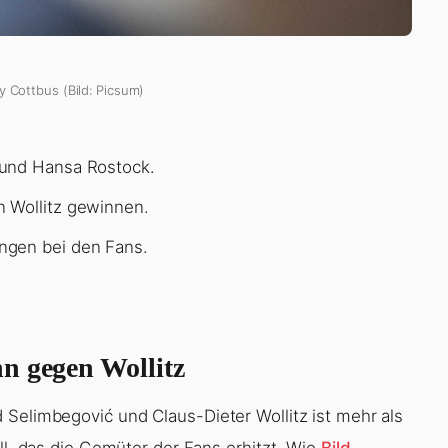
y Cottbus (Bild: Picsum)
 und Hansa Rostock.
 Wollitz gewinnen.
ngen bei den Fans.
n gegen Wollitz
 Selimbegović und Claus-Dieter Wollitz ist mehr als
ll, das die Gemüter der Fans erhitzt. Wie
Bild