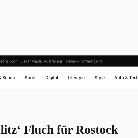
Georg Koch…
Oscar Piastri: Australiens Formel-1-Hoffnung und…
& Serien
Sport
Digital
Lifestyle
Style
Auto & Tec
itz‘ Fluch für Rostock