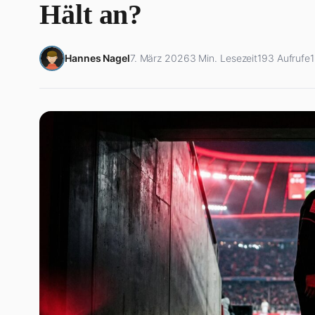
Hält an?
Hannes Nagel
7. März 2026
3 Min. Lesezeit
193 Aufrufe
1