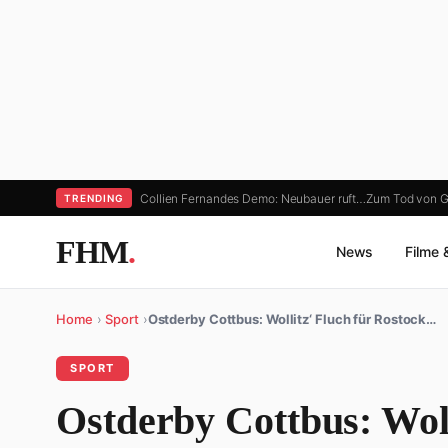
Collien Fernandes Demo: Neubauer ruft…
Zum Tod von 
TRENDING
FHM
.
News
Filme 
Home
›
Sport
›
Ostderby Cottbus: Wollitz‘ Fluch für Rostock…
SPORT
Ostderby Cottbus: Woll