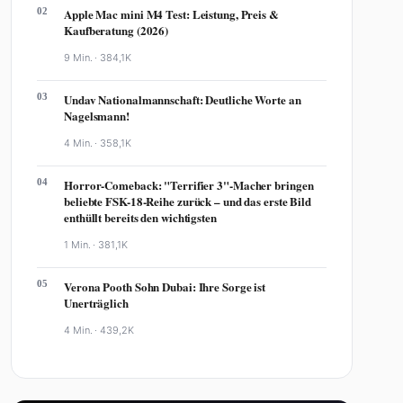
02
Apple Mac mini M4 Test: Leistung, Preis &
Kaufberatung (2026)
9 Min. ·
384,1K
03
Undav Nationalmannschaft: Deutliche Worte an
Nagelsmann!
4 Min. ·
358,1K
04
Horror-Comeback: "Terrifier 3"-Macher bringen
beliebte FSK-18-Reihe zurück – und das erste Bild
enthüllt bereits den wichtigsten
1 Min. ·
381,1K
05
Verona Pooth Sohn Dubai: Ihre Sorge ist
Unerträglich
4 Min. ·
439,2K