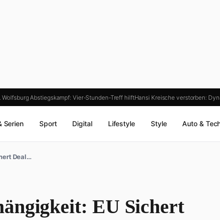
 Wolfsburg Abstiegskampf: Vier-Stunden-Treff hilft
Hansi Kreische verstorben: D
& Serien
Sport
Digital
Lifestyle
Style
Auto & Tec
hert Deal…
ängigkeit: EU Sichert