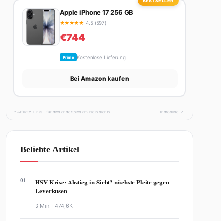
BESTSELLER
Apple iPhone 17 256 GB
★
★
★
★
★
4.5 (597)
€744
Kostenlose Lieferung
Prime
Bei Amazon kaufen
* Affiliate-Links – für dich ändert sich am Preis nichts.
fhmonline-21
Beliebte Artikel
01
HSV Krise: Abstieg in Sicht? nächste Pleite gegen
Leverkusen
3 Min. ·
474,6K