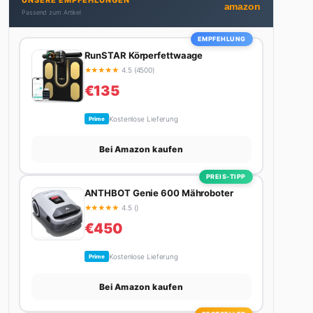
UNSERE EMPFEHLUNGEN
Stadt. Ihre Interior-Tipps basieren auf echter
amazon
Passend zum Artikel
Erfahrung – ihre Wohnung wurde schon zweimal in
Design-Blogs gefeatured.
EMPFEHLUNG
RunSTAR Körperfettwaage
★
★
★
★
★
4.5 (4500)
€135
Kostenlose Lieferung
Prime
Bei Amazon kaufen
PREIS-TIPP
ANTHBOT Genie 600 Mähroboter
★
★
★
★
★
4.5 ()
€450
Kostenlose Lieferung
Prime
Bei Amazon kaufen