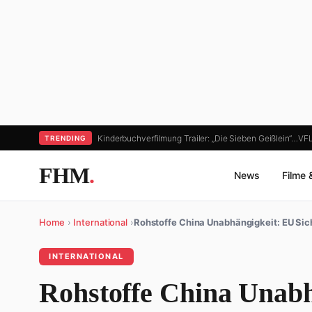
Kinderbuchverfilmung Trailer: „Die Sieben Geißlein“…
VFL
TRENDING
FHM
.
News
Filme 
Home
›
International
›
Rohstoffe China Unabhängigkeit: EU Sic
INTERNATIONAL
Rohstoffe China Unabh