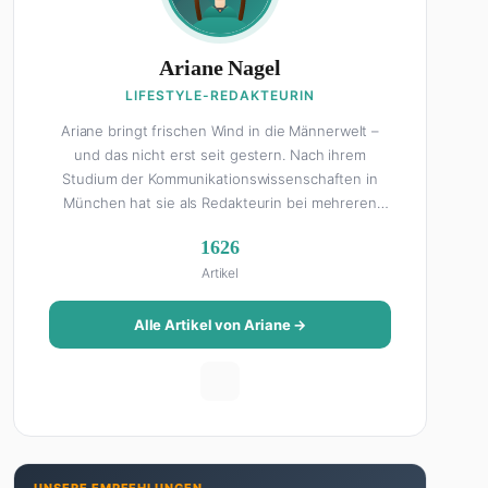
Ariane Nagel
LIFESTYLE-REDAKTEURIN
Ariane bringt frischen Wind in die Männerwelt –
und das nicht erst seit gestern. Nach ihrem
Studium der Kommunikationswissenschaften in
München hat sie als Redakteurin bei mehreren
Lifestyle-Magazinen gearbeitet, bevor sie zum
1626
FHM-Team gestoßen ist. Als Lifestyle-Redakteurin
Artikel
schreibt sie über alles, was das Leben schöner
macht: von Interior Design und Reise-Tipps über
Food-Trends bis hin zu Beziehungsratgebern, die
Alle Artikel von Ariane →
auch Männer gerne lesen. Ihre Geheimwaffe: Sie
weiß genau, was Frauen an Männern wirklich cool
finden – und was absolut gar nicht geht. Privat ist
Ariane begeisterte Yoga-Praktizierende, Serien-
Junkie (aktuell: alles auf Netflix) und auf der
ewigen Suche nach dem besten Brunch-Spot der