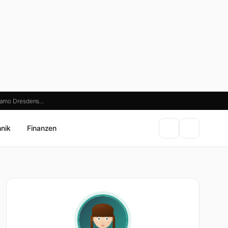
ynamo Dresdens…
hnik
Finanzen