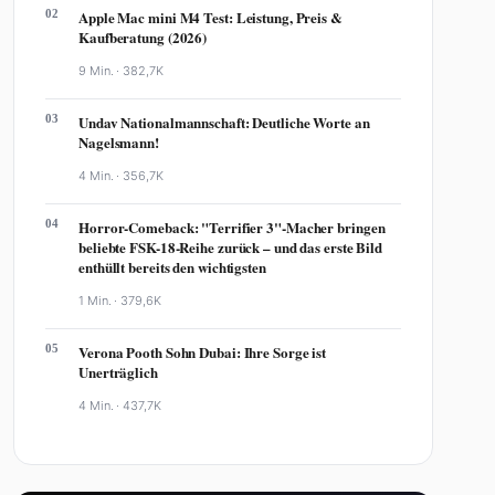
02
Apple Mac mini M4 Test: Leistung, Preis &
Kaufberatung (2026)
9 Min. ·
382,7K
03
Undav Nationalmannschaft: Deutliche Worte an
Nagelsmann!
4 Min. ·
356,7K
04
Horror-Comeback: "Terrifier 3"-Macher bringen
beliebte FSK-18-Reihe zurück – und das erste Bild
enthüllt bereits den wichtigsten
1 Min. ·
379,6K
05
Verona Pooth Sohn Dubai: Ihre Sorge ist
Unerträglich
4 Min. ·
437,7K