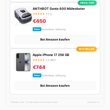
PREIS-TIPP
ANTHBOT Genie 600 Mähroboter
★
★
★
★
★
4.5 ()
€450
Kostenlose Lieferung
Prime
Bei Amazon kaufen
BESTSELLER
Apple iPhone 17 256 GB
★
★
★
★
★
4.5 (597)
€744
Kostenlose Lieferung
Prime
Bei Amazon kaufen
* Affiliate-Links – für dich ändert sich am Preis nichts.
fhmonline-21