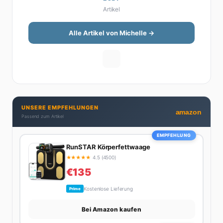
Artikel
Steuererklärung. Ihre Stärke liegt darin, komplexe
Finanzthemen so aufzubereiten, dass sie jeder
versteht – ohne Fachchinesisch, dafür mit konkreten
Alle Artikel von Michelle →
Tipps zum Umsetzen. Von ETF-Strategien über
Gehaltsverhandlungen bis hin zu Steuertricks:
Michelle hat den Durchblick und teilt ihn gerne.
Außerdem schreibt sie über Karriere-Themen,
Produktivitäts-Hacks und die Frage, wie man Job und
Privatleben unter einen Hut bekommt. Privat ist sie
UNSERE EMPFEHLUNGEN
bekennende Kaffee-Süchtige (3+ Tassen am Tag,
amazon
Passend zum Artikel
Minimum), Podcast-Hörerin und verbringt ihre
Wochenenden am liebsten in der Natur oder auf dem
EMPFEHLUNG
nächsten Flohmarkt.
RunSTAR Körperfettwaage
★
★
★
★
★
4.5 (4500)
€135
Kostenlose Lieferung
Prime
Bei Amazon kaufen