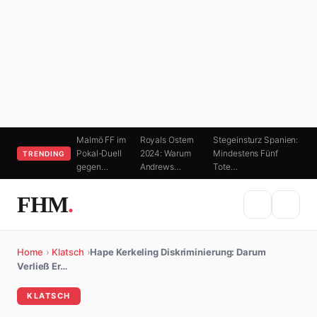
Malmö FF im
Royals Ostern
Stegeinsturz Spanien:
Pokal-Duell
2024: Warum
Mindestens Fünf
TRENDING
gegen…
Andrews…
Tote…
FHM
.
Home
›
Klatsch
›
Hape Kerkeling Diskriminierung: Darum
Verließ Er…
KLATSCH