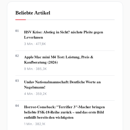
Beliebte Artikel
01
HSV Krise: Abstieg in Sicht? nächste Pleite gegen
Leverkusen
3 Min. ·
477,8K
02
Apple Mac mini M4 Test: Leistung, Preis &
Kaufberatung (2026)
9 Min. ·
385,3K
03
Undav Nationalmannschaft: Deutliche Worte an
Nagelsmann!
4 Min. ·
359,2K
04
Horror-Comeback: "Terrifier 3"-Macher bringen
beliebte FSK-18-Reihe zurück – und das erste Bild
enthüllt bereits den wichtigsten
1 Min. ·
382,1K