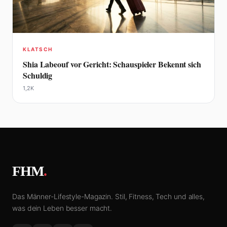
KLATSCH
Shia Labeouf vor Gericht: Schauspieler Bekennt sich
Schuldig
1,2K
FHM
.
Das Männer-Lifestyle-Magazin. Stil, Fitness, Tech und alles,
was dein Leben besser macht.