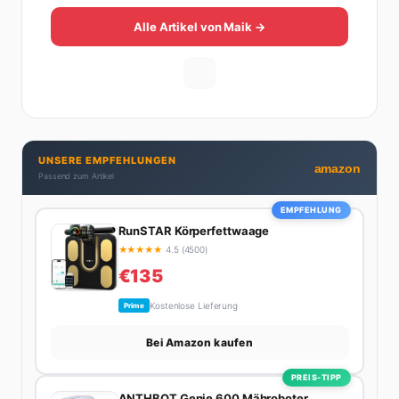
Sein Weg dahin war alles andere als geradlinig: Die
eine Hälfte seines Lebens stand er in der
Alle Artikel von Maik →
Gastronomie – mit allem, was dazugehört. Die andere
Hälfte hat er sich tief in die Welt des SEO und
digitalen Contents vergraben. Diese Mischung aus
Menschenkenntnis und Online-Know-how macht
seine Artikel aus: direkt, unterhaltsam und immer nah
dran. Wenn Maik nicht gerade den heißesten Tratsch
UNSERE EMPFEHLUNGEN
aus der Promi-Welt aufspürt oder die besten
amazon
Passend zum Artikel
Lifestyle-Empfehlungen zusammenstellt, findet man
ihn beim Wandern in den Schweizer Alpen, am Grill
EMPFEHLUNG
mit Freunden oder auf der Suche nach dem
RunSTAR Körperfettwaage
perfekten Espresso. Sein Motto: Lieber einmal richtig
★
★
★
★
★
4.5 (4500)
als zehnmal halb.
€135
Kostenlose Lieferung
Prime
Bei Amazon kaufen
PREIS-TIPP
ANTHBOT Genie 600 Mähroboter