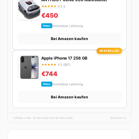
★
★
★
★
★
4.5 ()
€450
Kostenlose Lieferung
Prime
Bei Amazon kaufen
BESTSELLER
Apple iPhone 17 256 GB
★
★
★
★
★
4.5 (597)
€744
Kostenlose Lieferung
Prime
Bei Amazon kaufen
* Affiliate-Links – für dich ändert sich am Preis nichts.
fhmonline-21