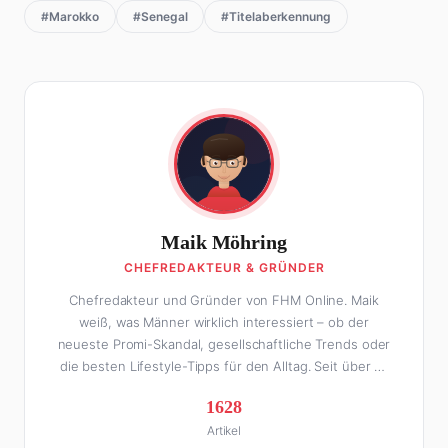
#Marokko
#Senegal
#Titelaberkennung
Maik Möhring
CHEFREDAKTEUR & GRÜNDER
Chefredakteur und Gründer von FHM Online. Maik
weiß, was Männer wirklich interessiert – ob der
neueste Promi-Skandal, gesellschaftliche Trends oder
die besten Lifestyle-Tipps für den Alltag. Seit über 10
Jahren macht er digitales Publishing und hat FHM
1628
Online zu einer der führenden Männer-Lifestyle-
Artikel
Plattformen im deutschsprachigen Raum aufgebaut.