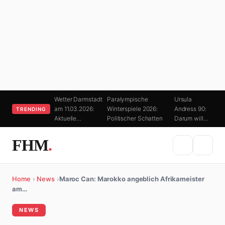
Wetter Darmstadt
Paralympische
Ursula
am 11.03.2026:
Winterspiele 2026:
Andress 90:
TRENDING
Aktuelle…
Politischer Schatten
Darum will…
FHM
.
Home
›
News
›
Maroc Can: Marokko angeblich Afrikameister
am…
NEWS