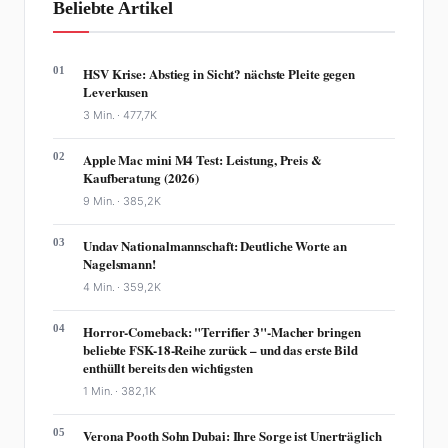
Beliebte Artikel
01
HSV Krise: Abstieg in Sicht? nächste Pleite gegen
Leverkusen
3 Min. ·
477,7K
02
Apple Mac mini M4 Test: Leistung, Preis &
Kaufberatung (2026)
9 Min. ·
385,2K
03
Undav Nationalmannschaft: Deutliche Worte an
Nagelsmann!
4 Min. ·
359,2K
04
Horror-Comeback: "Terrifier 3"-Macher bringen
beliebte FSK-18-Reihe zurück – und das erste Bild
enthüllt bereits den wichtigsten
1 Min. ·
382,1K
05
Verona Pooth Sohn Dubai: Ihre Sorge ist Unerträglich