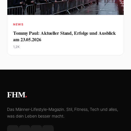
NEWS
Tommy Paul: Aktueller Stand, Erfolge und Ausblick
am 23.05.2026
1,2K
FHM
.
Das Männer-Lifestyle-Magazin. Stil, Fitness, Tech und alles,
was dein Leben besser macht.