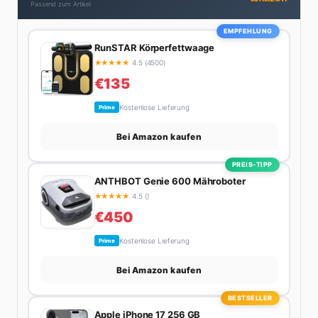
Passend zum Artikel
zweimal in Design-Blogs gefeatured.
EMPFEHLUNG
RunSTAR Körperfettwaage
★
★
★
★
★
4.5 (4500)
€135
Kostenlose Lieferung
Prime
Bei Amazon kaufen
PREIS-TIPP
ANTHBOT Genie 600 Mähroboter
★
★
★
★
★
4.5 ()
€450
Kostenlose Lieferung
Prime
Bei Amazon kaufen
BESTSELLER
Apple iPhone 17 256 GB