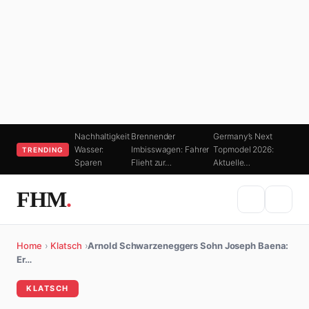
Nachhaltigkeit
Brennender
Germany’s Next
Wasser:
Imbisswagen: Fahrer
Topmodel 2026:
TRENDING
Sparen
Flieht zur…
Aktuelle…
FHM
.
Home
›
Klatsch
›
Arnold Schwarzeneggers Sohn Joseph Baena:
Er…
KLATSCH