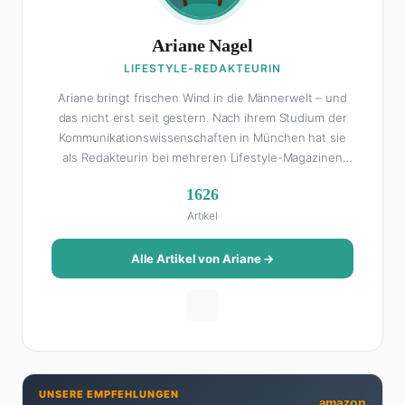
Ariane Nagel
LIFESTYLE-REDAKTEURIN
Ariane bringt frischen Wind in die Männerwelt – und
das nicht erst seit gestern. Nach ihrem Studium der
Kommunikationswissenschaften in München hat sie
als Redakteurin bei mehreren Lifestyle-Magazinen
gearbeitet, bevor sie zum FHM-Team gestoßen ist.
1626
Als Lifestyle-Redakteurin schreibt sie über alles, was
Artikel
das Leben schöner macht: von Interior Design und
Reise-Tipps über Food-Trends bis hin zu
Beziehungsratgebern, die auch Männer gerne lesen.
Alle Artikel von Ariane →
Ihre Geheimwaffe: Sie weiß genau, was Frauen an
Männern wirklich cool finden – und was absolut gar
nicht geht. Privat ist Ariane begeisterte Yoga-
Praktizierende, Serien-Junkie (aktuell: alles auf
Netflix) und auf der ewigen Suche nach dem besten
Brunch-Spot der Stadt. Ihre Interior-Tipps basieren
UNSERE EMPFEHLUNGEN
auf echter Erfahrung – ihre Wohnung wurde schon
amazon