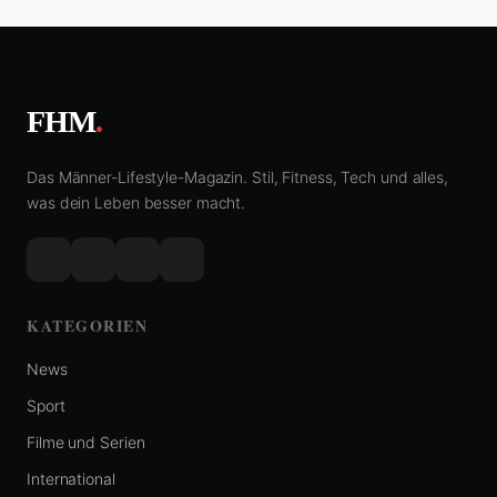
FHM
.
Das Männer-Lifestyle-Magazin. Stil, Fitness, Tech und alles,
was dein Leben besser macht.
KATEGORIEN
News
Sport
Filme und Serien
International