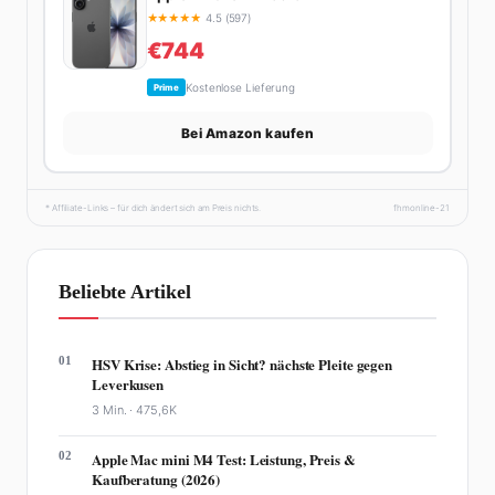
★
★
★
★
★
4.5 (597)
€744
Kostenlose Lieferung
Prime
Bei Amazon kaufen
* Affiliate-Links – für dich ändert sich am Preis nichts.
fhmonline-21
Beliebte Artikel
01
HSV Krise: Abstieg in Sicht? nächste Pleite gegen
Leverkusen
3 Min. ·
475,6K
02
Apple Mac mini M4 Test: Leistung, Preis &
Kaufberatung (2026)