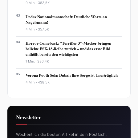
9 Min. ·
383,5K
03
Undav Nationalmannschaft: Deutliche Worte an
Nagelsmann!
4 Min. ·
357,5K
04
Horror-Comeback: "Terrifier 3"-Macher bringen
beliebte FSK-18-Reihe zurück – und das erste Bild
enthüllt bereits den wichtigsten
1 Min. ·
380,4K
05
Verona Pooth Sohn Dubai: Ihre Sorge ist Unerträglich
4 Min. ·
438,5K
Newsletter
Wöchentlich die besten Artikel in dein Postfach.