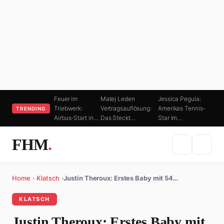
Feuer im
Matej Leden
Jessica Pegula:
Triebwerk:
Vertragsauflösung:
Amerikas Tennis-
TRENDING
Airbus-Start in…
Das Steckt…
Star im…
FHM
.
Home
›
Klatsch
›
Justin Theroux: Erstes Baby mit 54…
KLATSCH
Justin Theroux: Erstes Baby mit