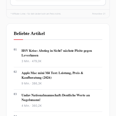
* Affiliate-Links – für dich ändert sich am Preis nichts.
fhmonline-21
Beliebte Artikel
01
HSV Krise: Abstieg in Sicht? nächste Pleite gegen
Leverkusen
3 Min. ·
479,0K
02
Apple Mac mini M4 Test: Leistung, Preis &
Kaufberatung (2026)
9 Min. ·
386,3K
03
Undav Nationalmannschaft: Deutliche Worte an
Nagelsmann!
4 Min. ·
360,2K