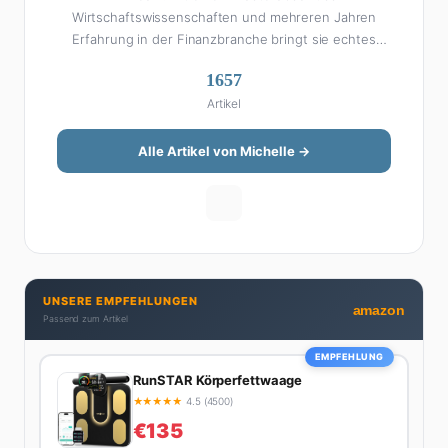
Wirtschaftswissenschaften und mehreren Jahren
Erfahrung in der Finanzbranche bringt sie echtes
Fachwissen in ihre Artikel ein. Aber keine Sorge: Bei
1657
Michelle klingt Altersvorsorge nicht wie eine
Artikel
Steuererklärung. Ihre Stärke liegt darin, komplexe
Finanzthemen so aufzubereiten, dass sie jeder
versteht – ohne Fachchinesisch, dafür mit konkreten
Alle Artikel von Michelle →
Tipps zum Umsetzen. Von ETF-Strategien über
Gehaltsverhandlungen bis hin zu Steuertricks:
Michelle hat den Durchblick und teilt ihn gerne.
Außerdem schreibt sie über Karriere-Themen,
Produktivitäts-Hacks und die Frage, wie man Job und
Privatleben unter einen Hut bekommt. Privat ist sie
UNSERE EMPFEHLUNGEN
bekennende Kaffee-Süchtige (3+ Tassen am Tag,
amazon
Passend zum Artikel
Minimum), Podcast-Hörerin und verbringt ihre
Wochenenden am liebsten in der Natur oder auf dem
EMPFEHLUNG
nächsten Flohmarkt.
RunSTAR Körperfettwaage
★
★
★
★
★
4.5 (4500)
€135