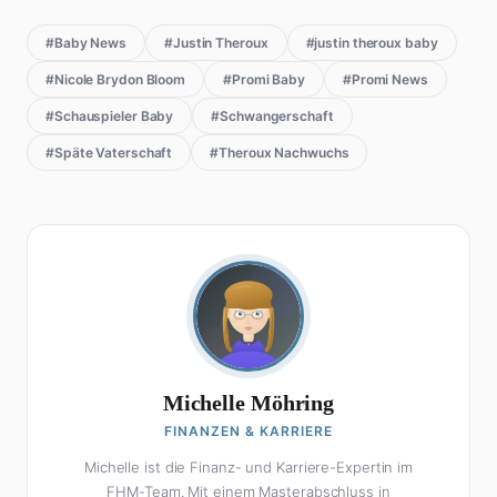
#Baby News
#Justin Theroux
#justin theroux baby
#Nicole Brydon Bloom
#Promi Baby
#Promi News
#Schauspieler Baby
#Schwangerschaft
#Späte Vaterschaft
#Theroux Nachwuchs
Michelle Möhring
FINANZEN & KARRIERE
Michelle ist die Finanz- und Karriere-Expertin im
FHM-Team. Mit einem Masterabschluss in