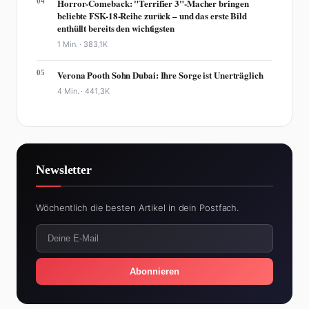
04
Horror-Comeback: "Terrifier 3"-Macher bringen
beliebte FSK-18-Reihe zurück – und das erste Bild
enthüllt bereits den wichtigsten
1 Min. ·
383,1K
05
Verona Pooth Sohn Dubai: Ihre Sorge ist Unerträglich
4 Min. ·
441,3K
Newsletter
Wöchentlich die besten Artikel in dein Postfach.
Abonnieren