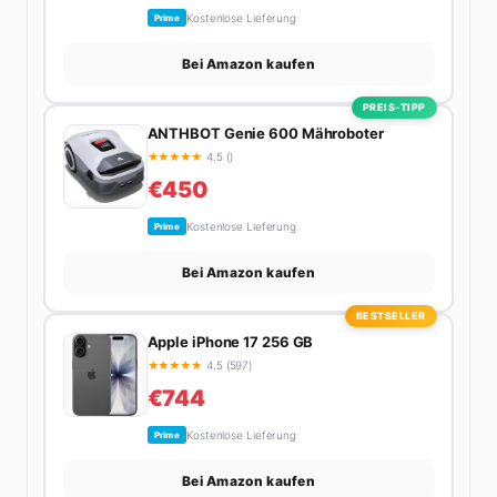
Kostenlose Lieferung
Prime
Bei Amazon kaufen
PREIS-TIPP
ANTHBOT Genie 600 Mähroboter
★
★
★
★
★
4.5 ()
€450
Kostenlose Lieferung
Prime
Bei Amazon kaufen
BESTSELLER
Apple iPhone 17 256 GB
★
★
★
★
★
4.5 (597)
€744
Kostenlose Lieferung
Prime
Bei Amazon kaufen