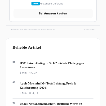
Kostenlose Lieferung
Prime
Bei Amazon kaufen
* Affiliate-Links – für dich ändert sich am Preis nichts.
fhmonline-21
Beliebte Artikel
01
HSV Krise: Abstieg in Sicht? nächste Pleite gegen
Leverkusen
3 Min. ·
477,3K
02
Apple Mac mini M4 Test: Leistung, Preis &
Kaufberatung (2026)
9 Min. ·
384,8K
03
Undav Nationalmannschaft: Deutliche Worte an