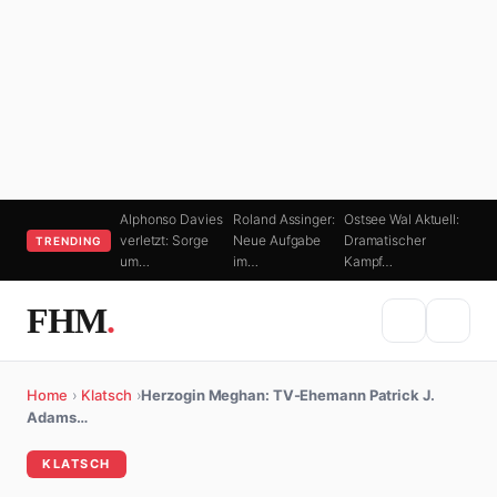
Alphonso Davies
Roland Assinger:
Ostsee Wal Aktuell:
verletzt: Sorge
Neue Aufgabe
Dramatischer
TRENDING
um…
im…
Kampf…
FHM
.
Home
›
Klatsch
›
Herzogin Meghan: TV-Ehemann Patrick J.
Adams…
KLATSCH