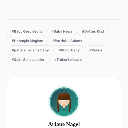
#Baby Geschlecht
#Baby News
#Drittes Kind
#Herzogin Meghan
#Patrick J Adams
#patrick j adams baby
#Promi Baby
#Royals
#Suits Schauspieler
#Troian Bellisario
Ariane Nagel