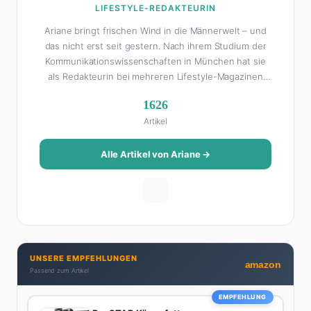
LIFESTYLE-REDAKTEURIN
Ariane bringt frischen Wind in die Männerwelt – und
das nicht erst seit gestern. Nach ihrem Studium der
Kommunikationswissenschaften in München hat sie
als Redakteurin bei mehreren Lifestyle-Magazinen
gearbeitet, bevor sie zum FHM-Team gestoßen ist.
1626
Als Lifestyle-Redakteurin schreibt sie über alles, was
Artikel
das Leben schöner macht: von Interior Design und
Reise-Tipps über Food-Trends bis hin zu
Beziehungsratgebern, die auch Männer gerne lesen.
Alle Artikel von Ariane →
Ihre Geheimwaffe: Sie weiß genau, was Frauen an
Männern wirklich cool finden – und was absolut gar
nicht geht. Privat ist Ariane begeisterte Yoga-
Praktizierende, Serien-Junkie (aktuell: alles auf
Netflix) und auf der ewigen Suche nach dem besten
Brunch-Spot der Stadt. Ihre Interior-Tipps basieren
UNSERE EMPFEHLUNGEN
auf echter Erfahrung – ihre Wohnung wurde schon
amazon
Passend zum Artikel
zweimal in Design-Blogs gefeatured.
EMPFEHLUNG