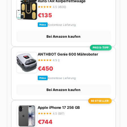
RunSTAR Körperfettwaage
★
★
★
★
★
4.5 (4500)
€135
Kostenlose Lieferung
Prime
Bei Amazon kaufen
PREIS-TIPP
ANTHBOT Genie 600 Mähroboter
★
★
★
★
★
4.5 ()
€450
Kostenlose Lieferung
Prime
Bei Amazon kaufen
BESTSELLER
Apple iPhone 17 256 GB
★
★
★
★
★
4.5 (597)
€744