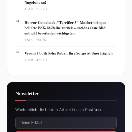
Nagelsmann!
4 Min. ·
358,8K
04
Horror-Comeback: "Terrifier 3"-Macher bringen
beliebte FSK-18-Reihe zurück – und das erste Bild
enthüllt bereits den wichtigsten
1 Min. ·
381,7K
05
Verona Pooth Sohn Dubai: Ihre Sorge ist Unerträglich
4 Min. ·
439,9K
Newsletter
Wöchentlich die besten Artikel in dein Postfach.