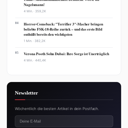
Nagelsmann!
4 Min. ·
359,2K
04
Horror-Comeback: "Terrifier 3"-Macher bringen
beliebte FSK-18-Reihe zurück – und das erste Bild
enthüllt bereits den wichtigsten
1 Min. ·
382,2K
05
Verona Pooth Sohn Dubai: Ihre Sorge ist Unerträglich
4 Min. ·
440,4K
Newsletter
Wöchentlich die besten Artikel in dein Postfach.