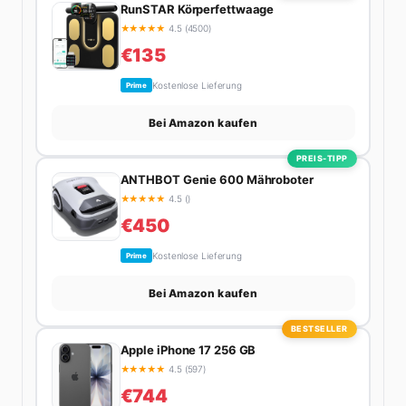
RunSTAR Körperfettwaage
★
★
★
★
★
4.5 (4500)
€135
Kostenlose Lieferung
Prime
Bei Amazon kaufen
PREIS-TIPP
ANTHBOT Genie 600 Mähroboter
★
★
★
★
★
4.5 ()
€450
Kostenlose Lieferung
Prime
Bei Amazon kaufen
BESTSELLER
Apple iPhone 17 256 GB
★
★
★
★
★
4.5 (597)
€744