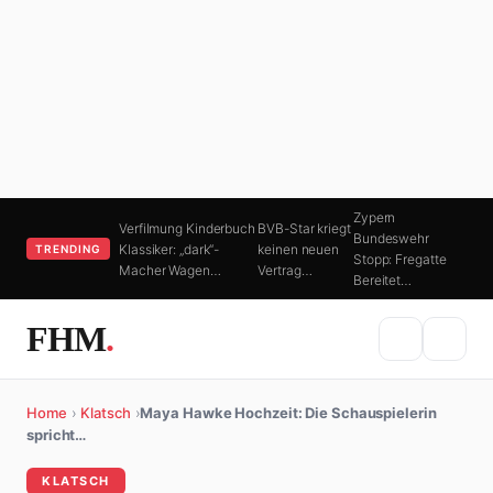
Zypern
Verfilmung Kinderbuch
BVB-Star kriegt
Bundeswehr
Klassiker: „dark“-
keinen neuen
TRENDING
Stopp: Fregatte
Macher Wagen…
Vertrag…
Bereitet…
FHM
.
Home
›
Klatsch
›
Maya Hawke Hochzeit: Die Schauspielerin
spricht…
KLATSCH