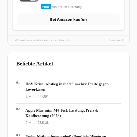
Kostenlose Lieferung
Prime
Bei Amazon kaufen
* Affiliate-Links – für dich ändert sich am Preis nichts.
fhmonline-21
Beliebte Artikel
01
HSV Krise: Abstieg in Sicht? nächste Pleite gegen
Leverkusen
3 Min. ·
477,8K
02
Apple Mac mini M4 Test: Leistung, Preis &
Kaufberatung (2026)
9 Min. ·
385,3K
03
Undav Nationalmannschaft: Deutliche Worte an