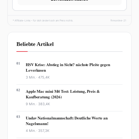
* Affiliate-Links – für dich ändert sich am Preis nichts.
fhmonline-21
Beliebte Artikel
01
HSV Krise: Abstieg in Sicht? nächste Pleite gegen
Leverkusen
3 Min. ·
475,4K
02
Apple Mac mini M4 Test: Leistung, Preis &
Kaufberatung (2026)
9 Min. ·
383,4K
03
Undav Nationalmannschaft: Deutliche Worte an
Nagelsmann!
4 Min. ·
357,3K