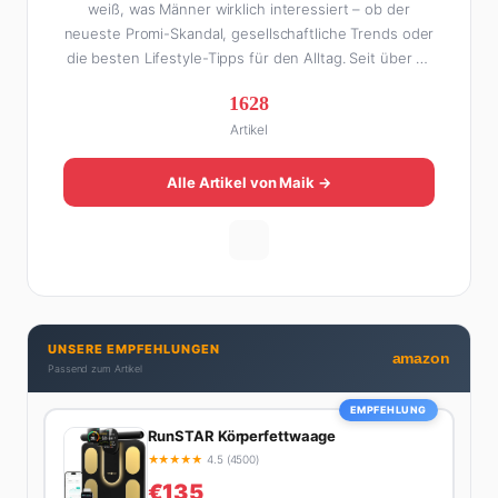
weiß, was Männer wirklich interessiert – ob der
neueste Promi-Skandal, gesellschaftliche Trends oder
die besten Lifestyle-Tipps für den Alltag. Seit über 10
Jahren macht er digitales Publishing und hat FHM
1628
Online zu einer der führenden Männer-Lifestyle-
Artikel
Plattformen im deutschsprachigen Raum aufgebaut.
Sein Weg dahin war alles andere als geradlinig: Die
eine Hälfte seines Lebens stand er in der
Alle Artikel von Maik →
Gastronomie – mit allem, was dazugehört. Die andere
Hälfte hat er sich tief in die Welt des SEO und
digitalen Contents vergraben. Diese Mischung aus
Menschenkenntnis und Online-Know-how macht
seine Artikel aus: direkt, unterhaltsam und immer nah
dran. Wenn Maik nicht gerade den heißesten Tratsch
UNSERE EMPFEHLUNGEN
aus der Promi-Welt aufspürt oder die besten
amazon
Passend zum Artikel
Lifestyle-Empfehlungen zusammenstellt, findet man
ihn beim Wandern in den Schweizer Alpen, am Grill
EMPFEHLUNG
mit Freunden oder auf der Suche nach dem
RunSTAR Körperfettwaage
perfekten Espresso. Sein Motto: Lieber einmal richtig
★
★
★
★
★
4.5 (4500)
als zehnmal halb.
€135