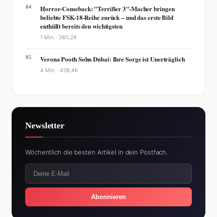
04
Horror-Comeback: "Terrifier 3"-Macher bringen
beliebte FSK-18-Reihe zurück – und das erste Bild
enthüllt bereits den wichtigsten
1 Min. ·
380,2K
05
Verona Pooth Sohn Dubai: Ihre Sorge ist Unerträglich
4 Min. ·
438,4K
Newsletter
Wöchentlich die besten Artikel in dein Postfach.
Abonnieren