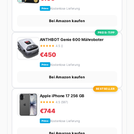
Kostenlose Lieferung
Prime
Bei Amazon kaufen
PREIS-TIPP
ANTHBOT Genie 600 Mähroboter
★
★
★
★
★
4.5 ()
€450
Kostenlose Lieferung
Prime
Bei Amazon kaufen
BESTSELLER
Apple iPhone 17 256 GB
★
★
★
★
★
4.5 (597)
€744
Kostenlose Lieferung
Prime
Bei Amazon kaufen