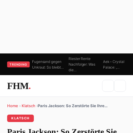
Riester Rente
Fugensand gegen
Aek – Crystal
Nachfolger: Was
TRENDING
Unkraut: So bleibt…
Palace: ‚…
die…
FHM
.
Home
›
Klatsch
›
Paris Jackson: So Zerstörte Sie Ihre…
KLATSCH
Paris Jackson: So Zerstörte Sie