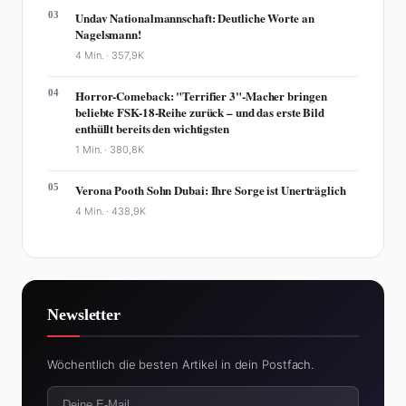
03
Undav Nationalmannschaft: Deutliche Worte an
Nagelsmann!
4 Min. ·
357,9K
04
Horror-Comeback: "Terrifier 3"-Macher bringen
beliebte FSK-18-Reihe zurück – und das erste Bild
enthüllt bereits den wichtigsten
1 Min. ·
380,8K
05
Verona Pooth Sohn Dubai: Ihre Sorge ist Unerträglich
4 Min. ·
438,9K
Newsletter
Wöchentlich die besten Artikel in dein Postfach.