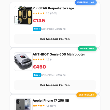
ihn beim Wandern in den Schweizer Alpen, am Grill
EMPFEHLUNG
mit Freunden oder auf der Suche nach dem
RunSTAR Körperfettwaage
perfekten Espresso. Sein Motto: Lieber einmal richtig
★
★
★
★
★
4.5 (4500)
als zehnmal halb.
€135
Kostenlose Lieferung
Prime
Bei Amazon kaufen
PREIS-TIPP
ANTHBOT Genie 600 Mähroboter
★
★
★
★
★
4.5 ()
€450
Kostenlose Lieferung
Prime
Bei Amazon kaufen
BESTSELLER
Apple iPhone 17 256 GB
★
★
★
★
★
4.5 (597)