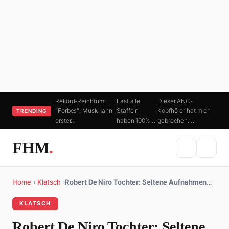
Rekord-Reichtum:
Fast alle
Dieser ANC-
"Forbes": Musk kann
Staffeln
Kopfhörer hat mich
TRENDING
erster…
haben 100%…
gebrochen:…
FHM
.
Home
›
Klatsch
›
Robert De Niro Tochter: Seltene Aufnahmen…
KLATSCH
Robert De Niro Tochter: Seltene