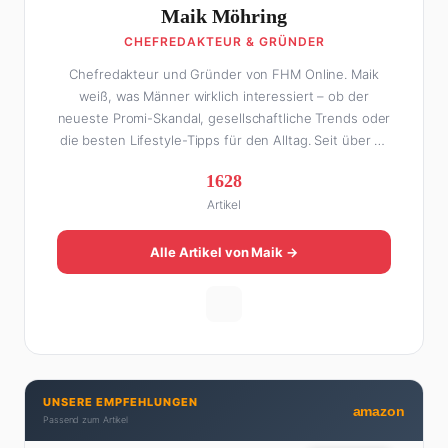
Maik Möhring
CHEFREDAKTEUR & GRÜNDER
Chefredakteur und Gründer von FHM Online. Maik
weiß, was Männer wirklich interessiert – ob der
neueste Promi-Skandal, gesellschaftliche Trends oder
die besten Lifestyle-Tipps für den Alltag. Seit über 10
Jahren macht er digitales Publishing und hat FHM
1628
Online zu einer der führenden Männer-Lifestyle-
Artikel
Plattformen im deutschsprachigen Raum aufgebaut.
Sein Weg dahin war alles andere als geradlinig: Die
eine Hälfte seines Lebens stand er in der
Alle Artikel von Maik →
Gastronomie – mit allem, was dazugehört. Die andere
Hälfte hat er sich tief in die Welt des SEO und
digitalen Contents vergraben. Diese Mischung aus
Menschenkenntnis und Online-Know-how macht
seine Artikel aus: direkt, unterhaltsam und immer nah
dran. Wenn Maik nicht gerade den heißesten Tratsch
UNSERE EMPFEHLUNGEN
aus der Promi-Welt aufspürt oder die besten
amazon
Passend zum Artikel
Lifestyle-Empfehlungen zusammenstellt, findet man