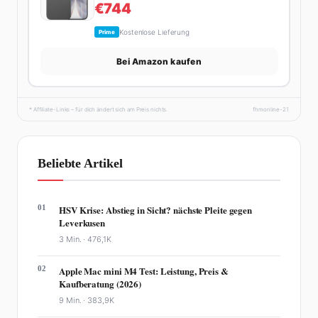
€744
Kostenlose Lieferung
Prime
Bei Amazon kaufen
* Affiliate-Links – für dich ändert sich am Preis nichts.
fhmonline-21
Beliebte Artikel
01
HSV Krise: Abstieg in Sicht? nächste Pleite gegen
Leverkusen
3 Min. ·
476,1K
02
Apple Mac mini M4 Test: Leistung, Preis &
Kaufberatung (2026)
9 Min. ·
383,9K