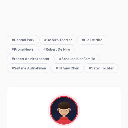
#Central Park
#De Niro Tochter
#Gia De Niro
#Promi News
#Robert De Niro
#robert de niro tochter
#Schauspieler Familie
#Seltene Aufnahmen
#Tiffany Chen
#Vater Tochter