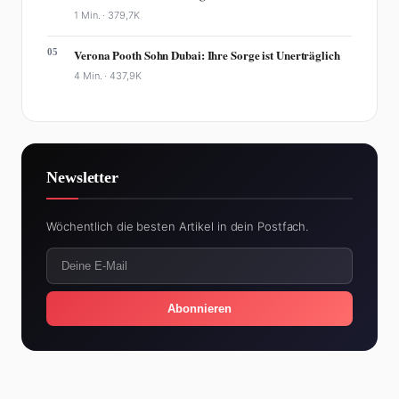
1 Min. ·
379,7K
05
Verona Pooth Sohn Dubai: Ihre Sorge ist Unerträglich
4 Min. ·
437,9K
Newsletter
Wöchentlich die besten Artikel in dein Postfach.
Abonnieren