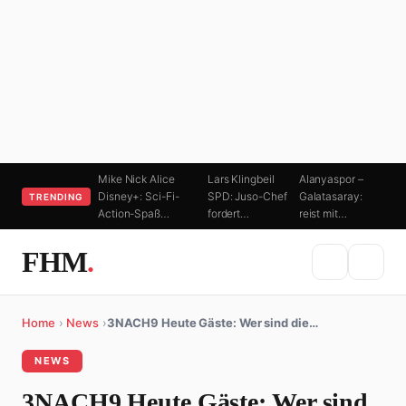
Mike Nick Alice
Lars Klingbeil
Alanyaspor –
Disney+: Sci-Fi-
SPD: Juso-Chef
Galatasaray:
TRENDING
Action-Spaß…
fordert…
reist mit…
FHM
.
Home
›
News
›
3NACH9 Heute Gäste: Wer sind die…
NEWS
3NACH9 Heute Gäste: Wer sind