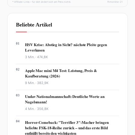
* Affiliate-Links – für dich ändert sich am Preis nichts.
fhmonline-21
Beliebte Artikel
01
HSV Krise: Abstieg in Sicht? nächste Pleite gegen
Leverkusen
3 Min. ·
474,8K
02
Apple Mac mini M4 Test: Leistung, Preis &
Kaufberatung (2026)
9 Min. ·
382,9K
03
Undav Nationalmannschaft: Deutliche Worte an
Nagelsmann!
4 Min. ·
356,8K
04
Horror-Comeback: "Terrifier 3"-Macher bringen
beliebte FSK-18-Reihe zurück – und das erste Bild
enthüllt bereits den wichtigsten