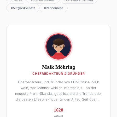
#Mitgliedschaft
#Pannenhilfe
Maik Möhring
CHEFREDAKTEUR & GRÜNDER
Chefredakteur und Gründer von FHM Online. Maik
weiß, was Männer wirklich interessiert – ob der
neueste Promi-Skandal, gesellschaftliche Trends oder
die besten Lifestyle-Tipps für den Alltag. Seit über 10
Jahren macht er digitales Publishing und hat FHM
1628
Online zu einer der führenden Männer-Lifestyle-
Artikel
Plattformen im deutschsprachigen Raum aufgebaut.