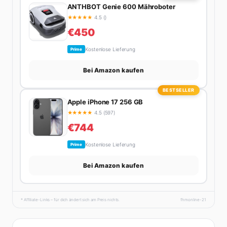
ANTHBOT Genie 600 Mähroboter
★
★
★
★
★
4.5 ()
€450
Kostenlose Lieferung
Prime
Bei Amazon kaufen
BESTSELLER
Apple iPhone 17 256 GB
★
★
★
★
★
4.5 (597)
€744
Kostenlose Lieferung
Prime
Bei Amazon kaufen
* Affiliate-Links – für dich ändert sich am Preis nichts.
fhmonline-21