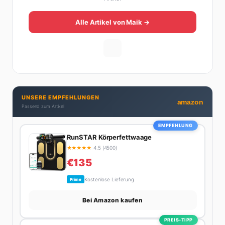
Sein Weg dahin war alles andere als geradlinig: Die
eine Hälfte seines Lebens stand er in der
Alle Artikel von Maik →
Gastronomie – mit allem, was dazugehört. Die andere
Hälfte hat er sich tief in die Welt des SEO und
digitalen Contents vergraben. Diese Mischung aus
Menschenkenntnis und Online-Know-how macht
seine Artikel aus: direkt, unterhaltsam und immer nah
dran. Wenn Maik nicht gerade den heißesten Tratsch
UNSERE EMPFEHLUNGEN
aus der Promi-Welt aufspürt oder die besten
amazon
Passend zum Artikel
Lifestyle-Empfehlungen zusammenstellt, findet man
ihn beim Wandern in den Schweizer Alpen, am Grill
EMPFEHLUNG
mit Freunden oder auf der Suche nach dem
RunSTAR Körperfettwaage
perfekten Espresso. Sein Motto: Lieber einmal richtig
★
★
★
★
★
4.5 (4500)
als zehnmal halb.
€135
Kostenlose Lieferung
Prime
Bei Amazon kaufen
PREIS-TIPP