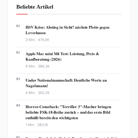
Beliebte Artikel
01
HSV Krise: Abstieg in Sicht? nächste Pleite gegen
Leverkusen
3 Min. ·
479,0K
02
Apple Mac mini M4 Test: Leistung, Preis &
Kaufberatung (2026)
9 Min. ·
386,3K
03
Undav Nationalmannschaft: Deutliche Worte an
Nagelsmann!
4 Min. ·
360,2K
04
Horror-Comeback: "Terrifier 3"-Macher bringen
beliebte FSK-18-Reihe zurück – und das erste Bild
enthüllt bereits den wichtigsten
1 Min. ·
383,1K
05