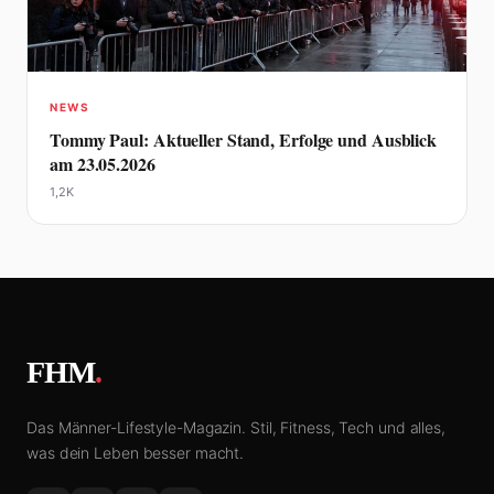
NEWS
Tommy Paul: Aktueller Stand, Erfolge und Ausblick
am 23.05.2026
1,2K
FHM
.
Das Männer-Lifestyle-Magazin. Stil, Fitness, Tech und alles,
was dein Leben besser macht.