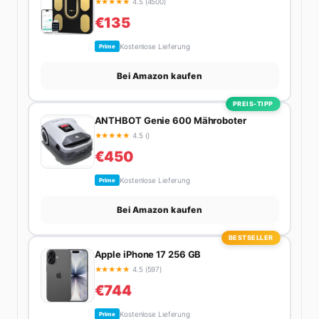
★
★
★
★
★
4.5 (4500)
als zehnmal halb.
€135
Kostenlose Lieferung
Prime
Bei Amazon kaufen
PREIS-TIPP
ANTHBOT Genie 600 Mähroboter
★
★
★
★
★
4.5 ()
€450
Kostenlose Lieferung
Prime
Bei Amazon kaufen
BESTSELLER
Apple iPhone 17 256 GB
★
★
★
★
★
4.5 (597)
€744
Kostenlose Lieferung
Prime