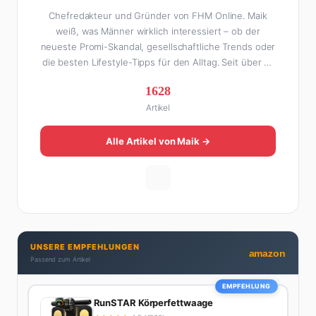
Chefredakteur und Gründer von FHM Online. Maik
weiß, was Männer wirklich interessiert – ob der
neueste Promi-Skandal, gesellschaftliche Trends oder
die besten Lifestyle-Tipps für den Alltag. Seit über 10
Jahren macht er digitales Publishing und hat FHM
1628
Online zu einer der führenden Männer-Lifestyle-
Artikel
Plattformen im deutschsprachigen Raum aufgebaut.
Sein Weg dahin war alles andere als geradlinig: Die
eine Hälfte seines Lebens stand er in der
Alle Artikel von Maik →
Gastronomie – mit allem, was dazugehört. Die andere
Hälfte hat er sich tief in die Welt des SEO und
digitalen Contents vergraben. Diese Mischung aus
Menschenkenntnis und Online-Know-how macht
seine Artikel aus: direkt, unterhaltsam und immer nah
dran. Wenn Maik nicht gerade den heißesten Tratsch
UNSERE EMPFEHLUNGEN
aus der Promi-Welt aufspürt oder die besten
amazon
Passend zum Artikel
Lifestyle-Empfehlungen zusammenstellt, findet man
ihn beim Wandern in den Schweizer Alpen, am Grill
EMPFEHLUNG
mit Freunden oder auf der Suche nach dem
RunSTAR Körperfettwaage
perfekten Espresso. Sein Motto: Lieber einmal richtig