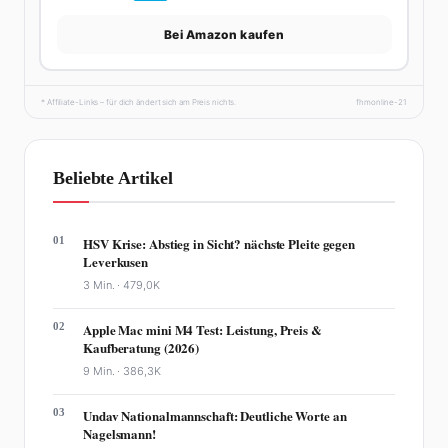
Bei Amazon kaufen
* Affiliate-Links – für dich ändert sich am Preis nichts.
fhmonline-21
Beliebte Artikel
01
HSV Krise: Abstieg in Sicht? nächste Pleite gegen
Leverkusen
3 Min. ·
479,0K
02
Apple Mac mini M4 Test: Leistung, Preis &
Kaufberatung (2026)
9 Min. ·
386,3K
03
Undav Nationalmannschaft: Deutliche Worte an
Nagelsmann!