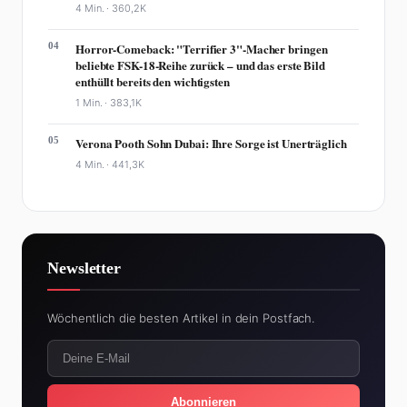
4 Min. ·
360,2K
04
Horror-Comeback: "Terrifier 3"-Macher bringen
beliebte FSK-18-Reihe zurück – und das erste Bild
enthüllt bereits den wichtigsten
1 Min. ·
383,1K
05
Verona Pooth Sohn Dubai: Ihre Sorge ist Unerträglich
4 Min. ·
441,3K
Newsletter
Wöchentlich die besten Artikel in dein Postfach.
Abonnieren