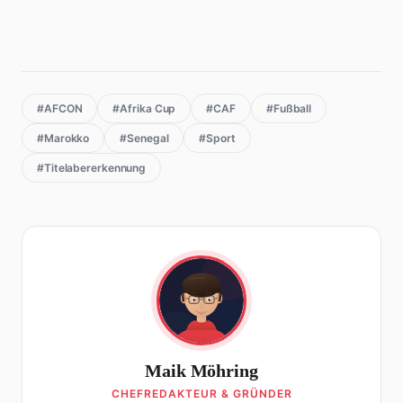
#AFCON
#Afrika Cup
#CAF
#Fußball
#Marokko
#Senegal
#Sport
#Titelabererkennung
Maik Möhring
CHEFREDAKTEUR & GRÜNDER