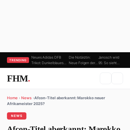
Neues Adidas DFB
Die Notärztin:
Janosch wird
TRENDING
Trikot: Dunkelblaues…
Neue Folgen der…
95: So sieht…
FHM
.
Home
›
News
›
Afcon-Titel aberkannt: Marokko neuer
Afrikameister 2025?
NEWS
Afcon-Titel aberkannt: Marokko