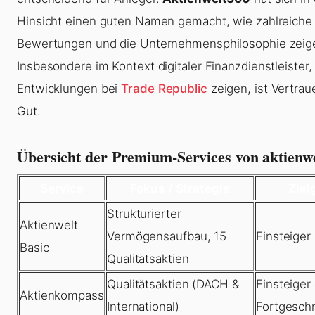
Hinsicht einen guten Namen gemacht, wie zahlreiche
Bewertungen und die Unternehmensphilosophie zeig
Insbesondere im Kontext digitaler Finanzdienstleister,
Entwicklungen bei
Trade Republic
zeigen, ist Vertrau
Gut.
Übersicht der Premium-Services von aktienw
Service
Fokus / Strategie
Ziel
Strukturierter
Aktienwelt
Vermögensaufbau, 15
Einsteiger
Basic
Qualitätsaktien
Qualitätsaktien (DACH &
Einsteiger
Aktienkompass
International)
Fortgeschr