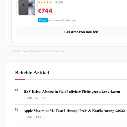
★
★
★
★
★
4.5 (597)
€744
Kostenlose Lieferung
Prime
Bei Amazon kaufen
* Affiliate-Links – für dich ändert sich am Preis nichts.
Beliebte Artikel
01
HSV Krise: Abstieg in Sicht? nächste Pleite gegen Leverkusen
3 Min. ·
479,5K
02
Apple Mac mini M4 Test: Leistung, Preis & Kaufberatung (2026)
9 Min. ·
386,8K