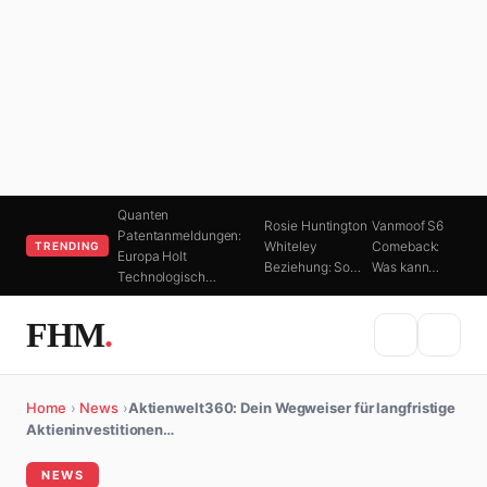
Quanten
Rosie Huntington
Vanmoof S6
Patentanmeldungen:
Whiteley
Comeback:
TRENDING
Europa Holt
Beziehung: So…
Was kann…
Technologisch…
FHM
.
Home
›
News
›
Aktienwelt360: Dein Wegweiser für langfristige
Aktieninvestitionen…
NEWS