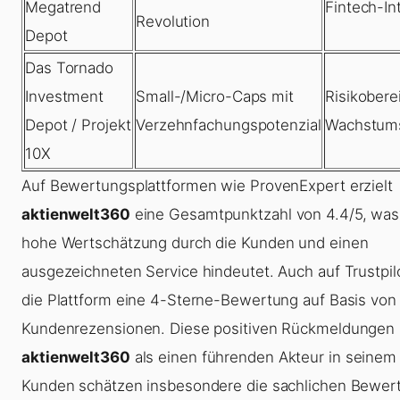
Megatrend
Fintech-In
Revolution
Depot
Das Tornado
Investment
Small-/Micro-Caps mit
Risikobere
Depot / Projekt
Verzehnfachungspotenzial
Wachstums
10X
Auf Bewertungsplattformen wie ProvenExpert erzielt
aktienwelt360
eine Gesamtpunktzahl von 4.4/5, was
hohe Wertschätzung durch die Kunden und einen
ausgezeichneten Service hindeutet. Auch auf Trustpilo
die Plattform eine 4-Sterne-Bewertung auf Basis von
Kundenrezensionen. Diese positiven Rückmeldungen p
aktienwelt360
als einen führenden Akteur in seinem 
Kunden schätzen insbesondere die sachlichen Bewer