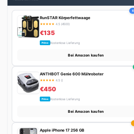
RunSTAR Körperfettwaage
★
★
★
★
★
4.5 (4500)
€135
Kostenlose Lieferung
Prime
Bei Amazon kaufen
ANTHBOT Genie 600 Mähroboter
★
★
★
★
★
4.5 ()
€450
Kostenlose Lieferung
Prime
Bei Amazon kaufen
Apple iPhone 17 256 GB