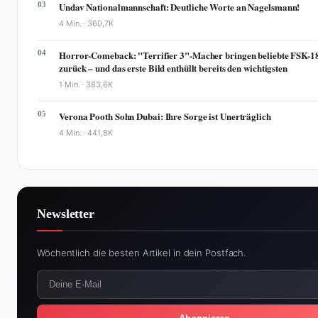
03
Undav Nationalmannschaft: Deutliche Worte an Nagelsmann!
4 Min. ·
360,7K
04
Horror-Comeback: "Terrifier 3"-Macher bringen beliebte FSK-1
zurück – und das erste Bild enthüllt bereits den wichtigsten
1 Min. ·
383,6K
05
Verona Pooth Sohn Dubai: Ihre Sorge ist Unerträglich
4 Min. ·
441,8K
Newsletter
Wöchentlich die besten Artikel in dein Postfach.