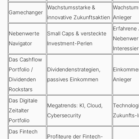
Wachstumsstarke &
Wachstums
Gamechanger
innovative Zukunftsaktien
Anleger
Erfahrene 
Nebenwerte
Small Caps & versteckte
Nebenwer
Navigator
Investment-Perlen
Interessie
Das Cashflow
Portfolio /
Dividendenstrategien,
Einkommen
Dividenden
passives Einkommen
Anleger
Rockstars
Das Digitale
Megatrends: KI, Cloud,
Technolog
Zeitalter
Cybersecurity
Zukunfts-
Portfolio
Das Fintech
Profiteure der Fintech-