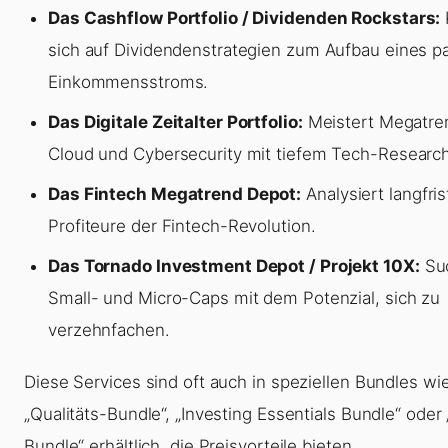
Das Cashflow Portfolio / Dividenden Rockstars:
sich auf Dividendenstrategien zum Aufbau eines p
Einkommensstroms.
Das Digitale Zeitalter Portfolio:
Meistert Megatren
Cloud und Cybersecurity mit tiefem Tech-Research
Das Fintech Megatrend Depot:
Analysiert langfris
Profiteure der Fintech-Revolution.
Das Tornado Investment Depot / Projekt 10X:
Suc
Small- und Micro-Caps mit dem Potenzial, sich zu
verzehnfachen.
Diese Services sind oft auch in speziellen Bundles w
„Qualitäts-Bundle“, „Investing Essentials Bundle“ ode
Bundle“ erhältlich, die Preisvorteile bieten.