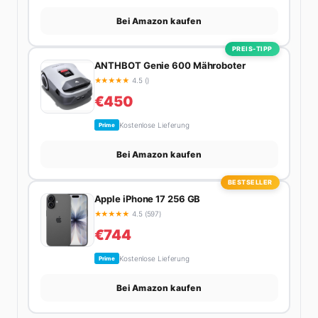
Bei Amazon kaufen
PREIS-TIPP
ANTHBOT Genie 600 Mähroboter
★
★
★
★
★
4.5 ()
€450
Kostenlose Lieferung
Prime
Bei Amazon kaufen
BESTSELLER
Apple iPhone 17 256 GB
★
★
★
★
★
4.5 (597)
€744
Kostenlose Lieferung
Prime
Bei Amazon kaufen