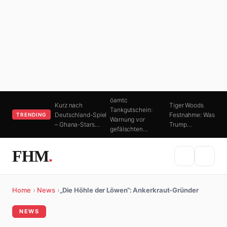
öamtc
Kurz nach
Tiger Woods
Tankgutschein:
Deutschland-Spiel
Festnahme: Was
TRENDING
Warnung vor
– Ghana-Stars…
Trump…
gefälschten…
FHM
.
Home
›
News
›
„Die Höhle der Löwen“: Ankerkraut-Gründer
NEWS