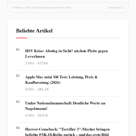
* Affiliate-Links – für dich ändert sich am Preis nichts.
fhmonline-21
Beliebte Artikel
01
HSV Krise: Abstieg in Sicht? nächste Pleite gegen
Leverkusen
3 Min. ·
477,6K
02
Apple Mac mini M4 Test: Leistung, Preis &
Kaufberatung (2026)
9 Min. ·
385,2K
03
Undav Nationalmannschaft: Deutliche Worte an
Nagelsmann!
4 Min. ·
359,1K
04
Horror-Comeback: "Terrifier 3"-Macher bringen
beliebte FSK-18-Reihe zurück – und das erste Bild