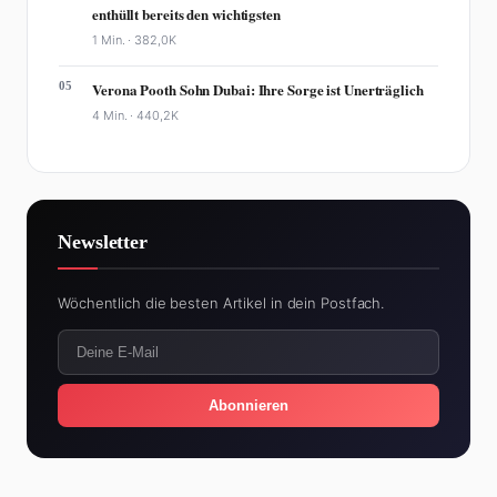
enthüllt bereits den wichtigsten
1 Min. ·
382,0K
05
Verona Pooth Sohn Dubai: Ihre Sorge ist Unerträglich
4 Min. ·
440,2K
Newsletter
Wöchentlich die besten Artikel in dein Postfach.
Abonnieren