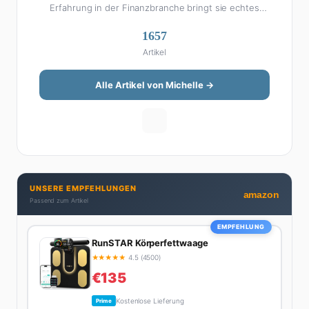
Erfahrung in der Finanzbranche bringt sie echtes
Fachwissen in ihre Artikel ein. Aber keine Sorge: Bei
1657
Michelle klingt Altersvorsorge nicht wie eine
Artikel
Steuererklärung. Ihre Stärke liegt darin, komplexe
Finanzthemen so aufzubereiten, dass sie jeder
versteht – ohne Fachchinesisch, dafür mit konkreten
Alle Artikel von Michelle →
Tipps zum Umsetzen. Von ETF-Strategien über
Gehaltsverhandlungen bis hin zu Steuertricks:
Michelle hat den Durchblick und teilt ihn gerne.
Außerdem schreibt sie über Karriere-Themen,
Produktivitäts-Hacks und die Frage, wie man Job und
Privatleben unter einen Hut bekommt. Privat ist sie
UNSERE EMPFEHLUNGEN
bekennende Kaffee-Süchtige (3+ Tassen am Tag,
amazon
Passend zum Artikel
Minimum), Podcast-Hörerin und verbringt ihre
Wochenenden am liebsten in der Natur oder auf dem
EMPFEHLUNG
nächsten Flohmarkt.
RunSTAR Körperfettwaage
★
★
★
★
★
4.5 (4500)
€135
Kostenlose Lieferung
Prime