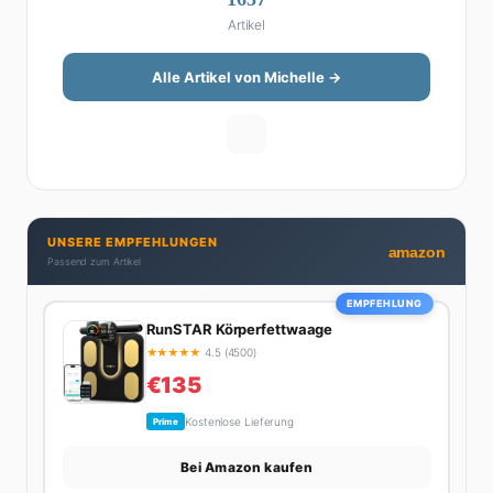
Michelle klingt Altersvorsorge nicht wie eine
Artikel
Steuererklärung. Ihre Stärke liegt darin, komplexe
Finanzthemen so aufzubereiten, dass sie jeder
versteht – ohne Fachchinesisch, dafür mit konkreten
Alle Artikel von Michelle →
Tipps zum Umsetzen. Von ETF-Strategien über
Gehaltsverhandlungen bis hin zu Steuertricks:
Michelle hat den Durchblick und teilt ihn gerne.
Außerdem schreibt sie über Karriere-Themen,
Produktivitäts-Hacks und die Frage, wie man Job und
Privatleben unter einen Hut bekommt. Privat ist sie
UNSERE EMPFEHLUNGEN
bekennende Kaffee-Süchtige (3+ Tassen am Tag,
amazon
Passend zum Artikel
Minimum), Podcast-Hörerin und verbringt ihre
Wochenenden am liebsten in der Natur oder auf dem
EMPFEHLUNG
nächsten Flohmarkt.
RunSTAR Körperfettwaage
★
★
★
★
★
4.5 (4500)
€135
Kostenlose Lieferung
Prime
Bei Amazon kaufen