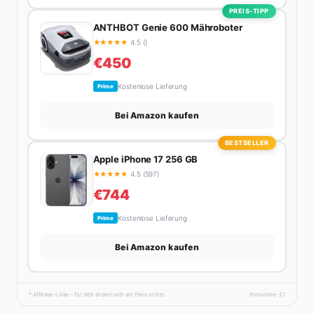
PREIS-TIPP
ANTHBOT Genie 600 Mähroboter
★
★
★
★
★
4.5 ()
€450
Kostenlose Lieferung
Prime
Bei Amazon kaufen
BESTSELLER
Apple iPhone 17 256 GB
★
★
★
★
★
4.5 (597)
€744
Kostenlose Lieferung
Prime
Bei Amazon kaufen
* Affiliate-Links – für dich ändert sich am Preis nichts.
fhmonline-21