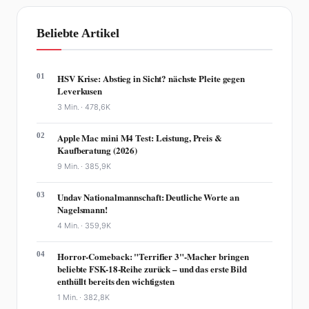
Beliebte Artikel
01
HSV Krise: Abstieg in Sicht? nächste Pleite gegen
Leverkusen
3 Min. ·
478,6K
02
Apple Mac mini M4 Test: Leistung, Preis &
Kaufberatung (2026)
9 Min. ·
385,9K
03
Undav Nationalmannschaft: Deutliche Worte an
Nagelsmann!
4 Min. ·
359,9K
04
Horror-Comeback: "Terrifier 3"-Macher bringen
beliebte FSK-18-Reihe zurück – und das erste Bild
enthüllt bereits den wichtigsten
1 Min. ·
382,8K