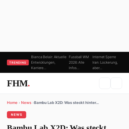
Bianca Belair: Aktuelle
Fussball WM
Internet Sperre
Entwicklungen,
2026: Alle
Iran: Lockerung,
TRENDING
Karriere…
Infos…
aber…
FHM
.
Home
›
News
›
Bambu Lab X2D: Was steckt hinter…
NEWS
Bambu Lab X2D: Was steckt