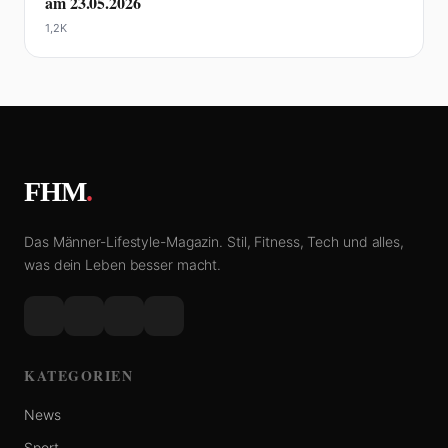
am 23.05.2026
1,2K
FHM
.
Das Männer-Lifestyle-Magazin. Stil, Fitness, Tech und alles,
was dein Leben besser macht.
KATEGORIEN
News
Sport