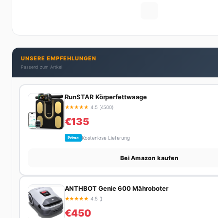
UNSERE EMPFEHLUNGEN
Passend zum Artikel
RunSTAR Körperfettwaage
★
★
★
★
★
4.5 (4500)
€135
Kostenlose Lieferung
Prime
Bei Amazon kaufen
ANTHBOT Genie 600 Mähroboter
★
★
★
★
★
4.5 ()
€450