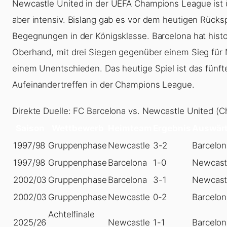
Newcastle United in der UEFA Champions League ist 
aber intensiv. Bislang gab es vor dem heutigen Rückspie
Begegnungen in der Königsklasse. Barcelona hat histo
Oberhand, mit drei Siegen gegenüber einem Sieg für
einem Unentschieden. Das heutige Spiel ist das fünfte 
Aufeinandertreffen in der Champions League.
Direkte Duelle: FC Barcelona vs. Newcastle United (
Saison
Wettbewerb
Heimteam
Ergebnis
Auswär
1997/98
Gruppenphase
Newcastle
3-2
Barcelon
1997/98
Gruppenphase
Barcelona
1-0
Newcast
2002/03
Gruppenphase
Barcelona
3-1
Newcast
2002/03
Gruppenphase
Newcastle
0-2
Barcelon
Achtelfinale
2025/26
Newcastle
1-1
Barcelon