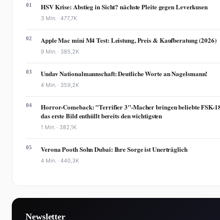
01
HSV Krise: Abstieg in Sicht? nächste Pleite gegen Leverkusen
3 Min. ·
477,7K
02
Apple Mac mini M4 Test: Leistung, Preis & Kaufberatung (2026)
9 Min. ·
385,2K
03
Undav Nationalmannschaft: Deutliche Worte an Nagelsmann!
4 Min. ·
359,2K
04
Horror-Comeback: "Terrifier 3"-Macher bringen beliebte FSK-18
das erste Bild enthüllt bereits den wichtigsten
1 Min. ·
382,1K
05
Verona Pooth Sohn Dubai: Ihre Sorge ist Unerträglich
4 Min. ·
440,3K
Newsletter