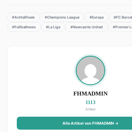
#Achtelfinale
#Champions League
#Europa
#FC Barce
#Fußballnews
#La Liga
#Newcastle United
#Premier 
FHMADMIN
1113
Artikel
Alle Artikel von FHMADMIN →