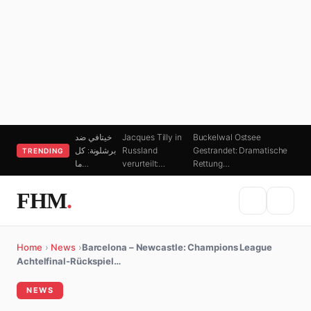
خيتافي ضد
Jacques Tilly in
Buckelwal Ostsee
برشلونة: كل
Russland
Gestrandet: Dramatische
TRENDING
ما…
verurteilt:…
Rettung…
FHM
.
Home
›
News
›
Barcelona – Newcastle: Champions League
Achtelfinal-Rückspiel…
NEWS