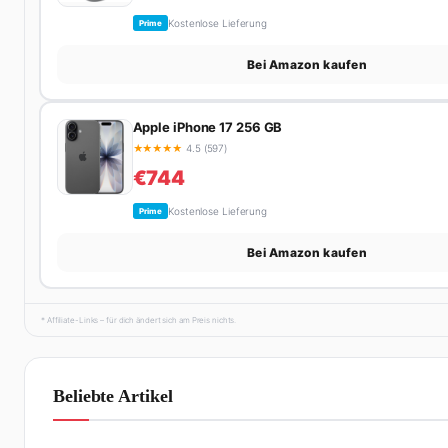
Kostenlose Lieferung
Prime
Bei Amazon kaufen
Apple iPhone 17 256 GB
★
★
★
★
★
4.5 (597)
€744
Kostenlose Lieferung
Prime
Bei Amazon kaufen
* Affiliate-Links – für dich ändert sich am Preis nichts.
Beliebte Artikel