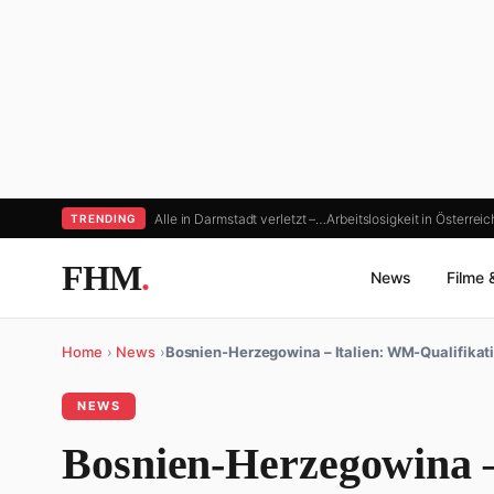
Alle in Darmstadt verletzt –…
Arbeitslosigkeit in Österrei
TRENDING
FHM
.
News
Filme 
Home
›
News
›
Bosnien-Herzegowina – Italien: WM-Qualifikati
NEWS
Bosnien-Herzegowina –