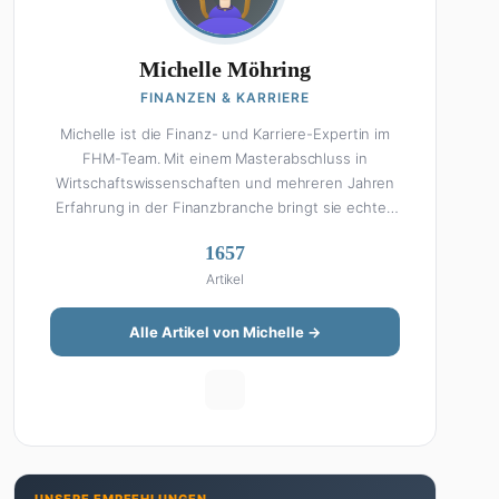
Michelle Möhring
FINANZEN & KARRIERE
Michelle ist die Finanz- und Karriere-Expertin im
FHM-Team. Mit einem Masterabschluss in
Wirtschaftswissenschaften und mehreren Jahren
Erfahrung in der Finanzbranche bringt sie echtes
Fachwissen in ihre Artikel ein. Aber keine Sorge:
1657
Bei Michelle klingt Altersvorsorge nicht wie eine
Artikel
Steuererklärung. Ihre Stärke liegt darin, komplexe
Finanzthemen so aufzubereiten, dass sie jeder
versteht – ohne Fachchinesisch, dafür mit
Alle Artikel von Michelle →
konkreten Tipps zum Umsetzen. Von ETF-
Strategien über Gehaltsverhandlungen bis hin zu
Steuertricks: Michelle hat den Durchblick und teilt
ihn gerne. Außerdem schreibt sie über Karriere-
Themen, Produktivitäts-Hacks und die Frage, wie
man Job und Privatleben unter einen Hut