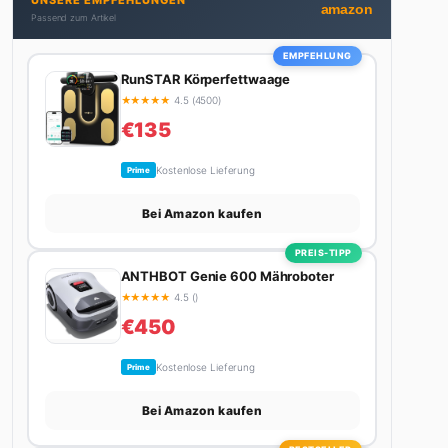
UNSERE EMPFEHLUNGEN
bekommt. Privat ist sie bekennende Kaffee-
amazon
Passend zum Artikel
Süchtige (3+ Tassen am Tag, Minimum), Podcast-
Hörerin und verbringt ihre Wochenenden am
EMPFEHLUNG
liebsten in der Natur oder auf dem nächsten
RunSTAR Körperfettwaage
Flohmarkt.
★
★
★
★
★
4.5 (4500)
€135
Kostenlose Lieferung
Prime
Bei Amazon kaufen
PREIS-TIPP
ANTHBOT Genie 600 Mähroboter
★
★
★
★
★
4.5 ()
€450
Kostenlose Lieferung
Prime
Bei Amazon kaufen