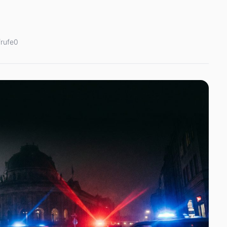
rufe
0