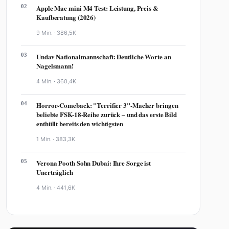
02
Apple Mac mini M4 Test: Leistung, Preis &
Kaufberatung (2026)
9 Min. ·
386,5K
03
Undav Nationalmannschaft: Deutliche Worte an
Nagelsmann!
4 Min. ·
360,4K
04
Horror-Comeback: "Terrifier 3"-Macher bringen
beliebte FSK-18-Reihe zurück – und das erste Bild
enthüllt bereits den wichtigsten
1 Min. ·
383,3K
05
Verona Pooth Sohn Dubai: Ihre Sorge ist
Unerträglich
4 Min. ·
441,6K