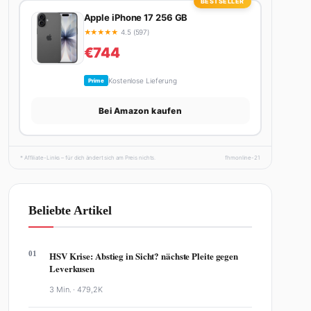
BESTSELLER
Apple iPhone 17 256 GB
★
★
★
★
★
4.5 (597)
€744
Kostenlose Lieferung
Prime
Bei Amazon kaufen
* Affiliate-Links – für dich ändert sich am Preis nichts.
fhmonline-21
Beliebte Artikel
01
HSV Krise: Abstieg in Sicht? nächste Pleite gegen
Leverkusen
3 Min. ·
479,2K