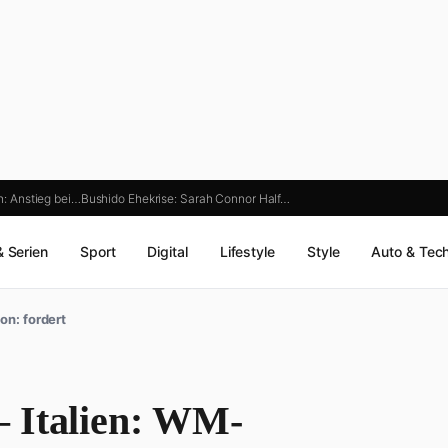
ch: Anstieg bei…
Bushido Ehekrise: Sarah Connor Half…
& Serien
Sport
Digital
Lifestyle
Style
Auto & Tec
on: fordert
 Italien: WM-