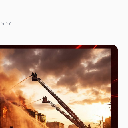
s
frufe
0