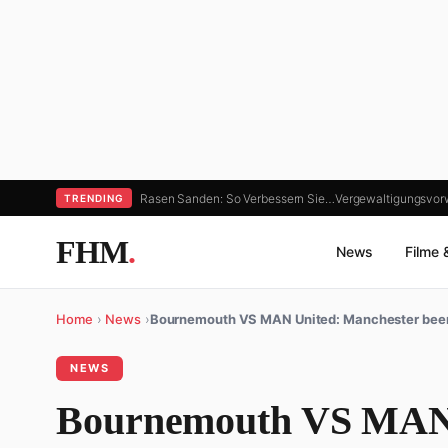
Rasen Sanden: So Verbessern Sie…
Vergewaltigungsvorw
TRENDING
FHM
.
News
Filme 
Home
›
News
›
Bournemouth VS MAN United: Manchester bee
NEWS
Bournemouth VS MAN 