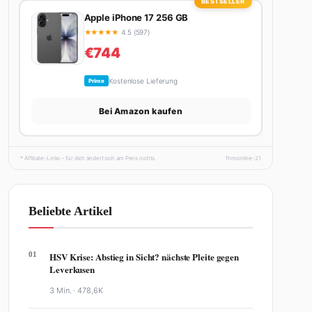
BESTSELLER
Apple iPhone 17 256 GB
★
★
★
★
★
4.5 (597)
€744
Kostenlose Lieferung
Prime
Bei Amazon kaufen
* Affiliate-Links – für dich ändert sich am Preis nichts.
fhmonline-21
Beliebte Artikel
01
HSV Krise: Abstieg in Sicht? nächste Pleite gegen
Leverkusen
3 Min. ·
478,6K