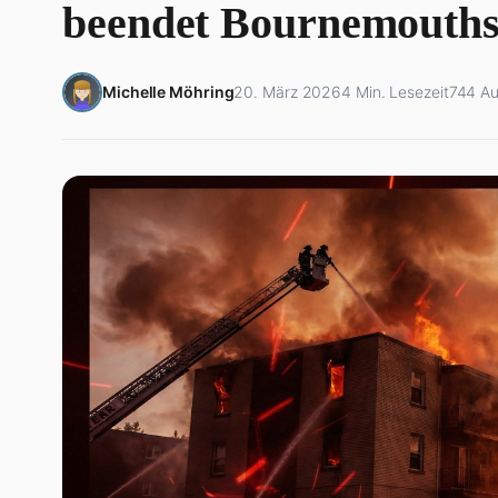
beendet Bournemouth
Michelle Möhring
20. März 2026
4 Min. Lesezeit
744 Au