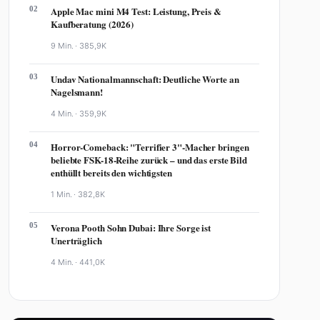
02
Apple Mac mini M4 Test: Leistung, Preis &
Kaufberatung (2026)
9 Min. ·
385,9K
03
Undav Nationalmannschaft: Deutliche Worte an
Nagelsmann!
4 Min. ·
359,9K
04
Horror-Comeback: "Terrifier 3"-Macher bringen
beliebte FSK-18-Reihe zurück – und das erste Bild
enthüllt bereits den wichtigsten
1 Min. ·
382,8K
05
Verona Pooth Sohn Dubai: Ihre Sorge ist
Unerträglich
4 Min. ·
441,0K