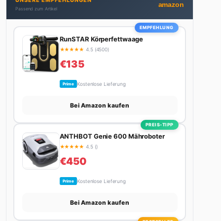
UNSERE EMPFEHLUNGEN
bekommt. Privat ist sie bekennende Kaffee-
amazon
Passend zum Artikel
Süchtige (3+ Tassen am Tag, Minimum), Podcast-
Hörerin und verbringt ihre Wochenenden am
EMPFEHLUNG
liebsten in der Natur oder auf dem nächsten
RunSTAR Körperfettwaage
Flohmarkt.
★
★
★
★
★
4.5 (4500)
€135
Kostenlose Lieferung
Prime
Bei Amazon kaufen
PREIS-TIPP
ANTHBOT Genie 600 Mähroboter
★
★
★
★
★
4.5 ()
€450
Kostenlose Lieferung
Prime
Bei Amazon kaufen