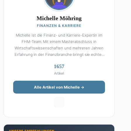
Michelle Möhring
FINANZEN & KARRIERE
Michelle ist die Finanz- und Karriere-Expertin im
FHM-Team. Mit einem Masterabschluss in
Wirtschaftswissenschaften und mehreren Jahren
Erfahrung in der Finanzbranche bringt sie echtes
Fachwissen in ihre Artikel ein. Aber keine Sorge:
1657
Bei Michelle klingt Altersvorsorge nicht wie eine
Artikel
Steuererklärung. Ihre Stärke liegt darin, komplexe
Finanzthemen so aufzubereiten, dass sie jeder
versteht – ohne Fachchinesisch, dafür mit
Alle Artikel von Michelle →
konkreten Tipps zum Umsetzen. Von ETF-
Strategien über Gehaltsverhandlungen bis hin zu
Steuertricks: Michelle hat den Durchblick und teilt
ihn gerne. Außerdem schreibt sie über Karriere-
Themen, Produktivitäts-Hacks und die Frage, wie
man Job und Privatleben unter einen Hut