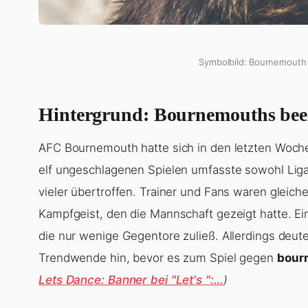
Symbolbild: Bournemouth 
Hintergrund: Bournemouths bee
AFC Bournemouth hatte sich in den letzten Woche
elf ungeschlagenen Spielen umfasste sowohl Liga
vieler übertroffen. Trainer und Fans waren gleich
Kampfgeist, den die Mannschaft gezeigt hatte. Ein
die nur wenige Gegentore zuließ. Allerdings deute
Trendwende hin, bevor es zum Spiel gegen
bour
Lets Dance: Banner bei "Let's ":…
)