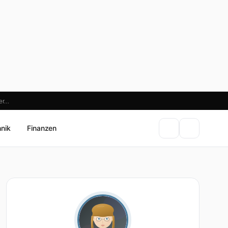
ler…
hnik
Finanzen