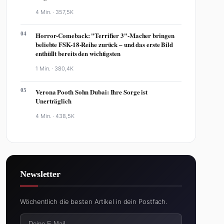
4 Min. ·
357,5K
04
Horror-Comeback: "Terrifier 3"-Macher bringen
beliebte FSK-18-Reihe zurück – und das erste Bild
enthüllt bereits den wichtigsten
1 Min. ·
380,4K
05
Verona Pooth Sohn Dubai: Ihre Sorge ist
Unerträglich
4 Min. ·
438,5K
Newsletter
Wöchentlich die besten Artikel in dein Postfach.