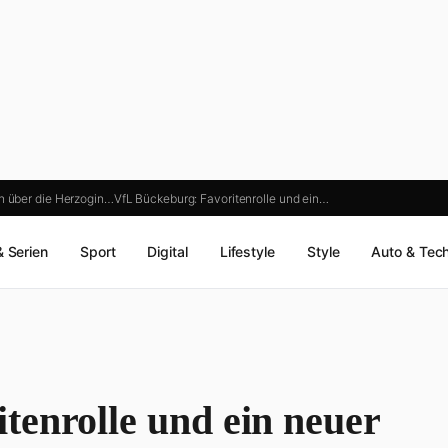
 über die Herzogin…
VfL Bückeburg: Favoritenrolle und ein…
& Serien
Sport
Digital
Lifestyle
Style
Auto & Tec
tenrolle und ein neuer