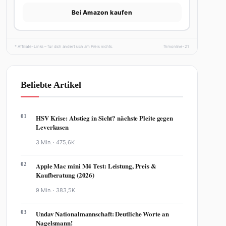
Bei Amazon kaufen
* Affiliate-Links – für dich ändert sich am Preis nichts.
fhmonline-21
Beliebte Artikel
01
HSV Krise: Abstieg in Sicht? nächste Pleite gegen
Leverkusen
3 Min. ·
475,6K
02
Apple Mac mini M4 Test: Leistung, Preis &
Kaufberatung (2026)
9 Min. ·
383,5K
03
Undav Nationalmannschaft: Deutliche Worte an
Nagelsmann!