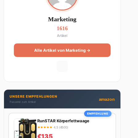
Marketing
1616
Artikel
Alle Artikel von Marketing →
UNSERE EMPFEHLUNGEN
amazon
Passend zum Artikel
EMPFEHLUNG
RunSTAR Körperfettwaage
★
★
★
★
★
4.5 (4500)
€135