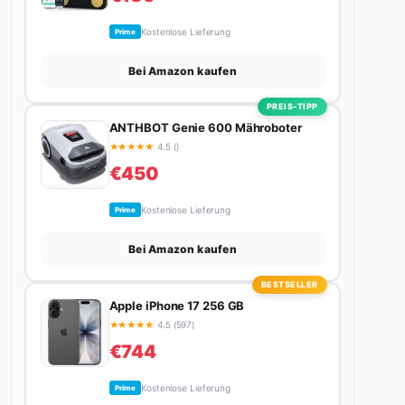
Kostenlose Lieferung
Prime
Bei Amazon kaufen
PREIS-TIPP
ANTHBOT Genie 600 Mähroboter
★
★
★
★
★
4.5 ()
€450
Kostenlose Lieferung
Prime
Bei Amazon kaufen
BESTSELLER
Apple iPhone 17 256 GB
★
★
★
★
★
4.5 (597)
€744
Kostenlose Lieferung
Prime