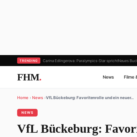
Carina Edlingerova: Paralympics-Star spricht
Neues Buch
TRENDING
FHM
.
News
Filme 
Home
›
News
›
VfL Bückeburg: Favoritenrolle und ein neuer…
NEWS
VfL Bückeburg: Favori