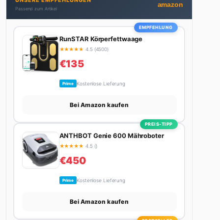
UNSERE EMPFEHLUNGEN
Stadt. Ihre Interior-Tipps basieren auf echter
amazon
Passend zum Artikel
Erfahrung – ihre Wohnung wurde schon zweimal in
Design-Blogs gefeatured.
EMPFEHLUNG
RunSTAR Körperfettwaage
★
★
★
★
★
4.5 (4500)
€135
Kostenlose Lieferung
Prime
Bei Amazon kaufen
PREIS-TIPP
ANTHBOT Genie 600 Mähroboter
★
★
★
★
★
4.5 ()
€450
Kostenlose Lieferung
Prime
Bei Amazon kaufen