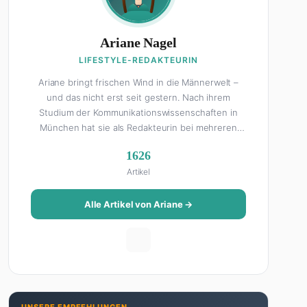
Ariane Nagel
LIFESTYLE-REDAKTEURIN
Ariane bringt frischen Wind in die Männerwelt –
und das nicht erst seit gestern. Nach ihrem
Studium der Kommunikationswissenschaften in
München hat sie als Redakteurin bei mehreren
Lifestyle-Magazinen gearbeitet, bevor sie zum
1626
FHM-Team gestoßen ist. Als Lifestyle-Redakteurin
Artikel
schreibt sie über alles, was das Leben schöner
macht: von Interior Design und Reise-Tipps über
Food-Trends bis hin zu Beziehungsratgebern, die
Alle Artikel von Ariane →
auch Männer gerne lesen. Ihre Geheimwaffe: Sie
weiß genau, was Frauen an Männern wirklich cool
finden – und was absolut gar nicht geht. Privat ist
Ariane begeisterte Yoga-Praktizierende, Serien-
Junkie (aktuell: alles auf Netflix) und auf der
ewigen Suche nach dem besten Brunch-Spot der