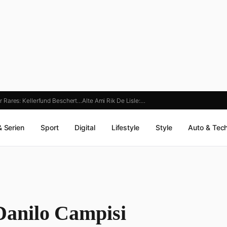
r Rares: Kellerfund Beschert…
Alte Ami Rik De Lisle:…
& Serien
Sport
Digital
Lifestyle
Style
Auto & Tec
anilo Campisi