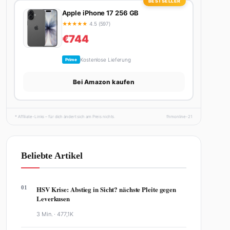
BESTSELLER
Apple iPhone 17 256 GB
★
★
★
★
★
4.5 (597)
€744
Kostenlose Lieferung
Prime
Bei Amazon kaufen
* Affiliate-Links – für dich ändert sich am Preis nichts.
fhmonline-21
Beliebte Artikel
01
HSV Krise: Abstieg in Sicht? nächste Pleite gegen
Leverkusen
3 Min. ·
477,1K