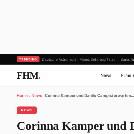
Deutsche Astronauten Mond: Sehnsucht nach…
Bares fü
TRENDING
FHM
.
News
Filme 
Home
›
News
›
Corinna Kamper und Danilo Campisi erwarten…
NEWS
Corinna Kamper und D