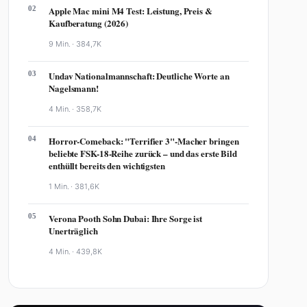
02
Apple Mac mini M4 Test: Leistung, Preis &
Kaufberatung (2026)
9 Min. ·
384,7K
03
Undav Nationalmannschaft: Deutliche Worte an
Nagelsmann!
4 Min. ·
358,7K
04
Horror-Comeback: "Terrifier 3"-Macher bringen
beliebte FSK-18-Reihe zurück – und das erste Bild
enthüllt bereits den wichtigsten
1 Min. ·
381,6K
05
Verona Pooth Sohn Dubai: Ihre Sorge ist
Unerträglich
4 Min. ·
439,8K